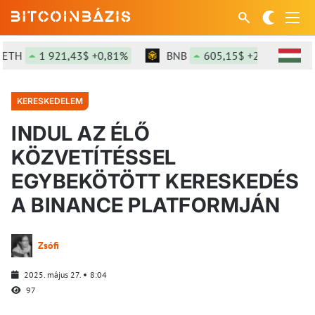
TH
1 921,43$ +0,81%
BNB
605,15$ +2,33%
KERESKEDELEM
INDUL AZ ÉLŐ
KÖZVETÍTÉSSEL
EGYBEKÖTÖTT KERESKEDÉS
A BINANCE PLATFORMJÁN
Zsófi
2025. május 27.
8:04
97