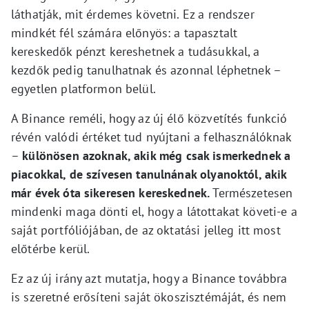
láthatják, mit érdemes követni. Ez a rendszer
mindkét fél számára előnyös: a tapasztalt
kereskedők pénzt kereshetnek a tudásukkal, a
kezdők pedig tanulhatnak és azonnal léphetnek –
egyetlen platformon belül.
A Binance reméli, hogy az új élő közvetítés funkció
révén valódi értéket tud nyújtani a felhasználóknak
–
különösen azoknak, akik még csak ismerkednek a
piacokkal, de szívesen tanulnának olyanoktól, akik
már évek óta sikeresen kereskednek.
Természetesen
mindenki maga dönti el, hogy a látottakat követi-e a
saját portfóliójában, de az oktatási jelleg itt most
előtérbe kerül.
Ez az új irány azt mutatja, hogy a Binance továbbra
is szeretné erősíteni saját ökoszisztémáját, és nem