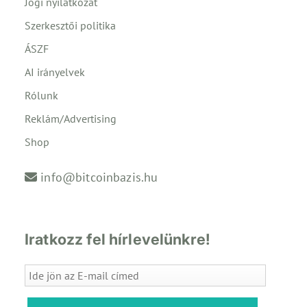
Jogi nyilatkozat
Szerkesztői politika
ÁSZF
AI irányelvek
Rólunk
Reklám/Advertising
Shop
info@bitcoinbazis.hu
Iratkozz fel hírlevelünkre!