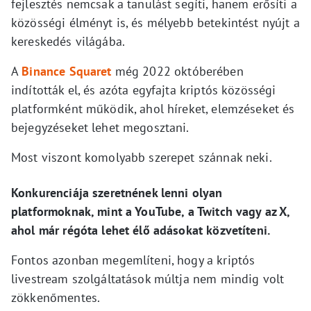
fejlesztés nemcsak a tanulást segíti, hanem erősíti a
közösségi élményt is, és mélyebb betekintést nyújt a
kereskedés világába.
A
Binance Squaret
még 2022 októberében
indították el, és azóta egyfajta kriptós közösségi
platformként működik, ahol híreket, elemzéseket és
bejegyzéseket lehet megosztani.
Most viszont komolyabb szerepet szánnak neki.
Konkurenciája szeretnének lenni olyan
platformoknak, mint a YouTube, a Twitch vagy az X,
ahol már régóta lehet élő adásokat közvetíteni.
Fontos azonban megemlíteni, hogy a kriptós
livestream szolgáltatások múltja nem mindig volt
zökkenőmentes.