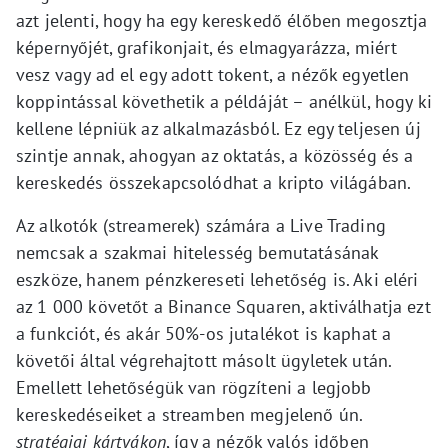
azt jelenti, hogy ha egy kereskedő élőben megosztja
képernyőjét, grafikonjait, és elmagyarázza, miért
vesz vagy ad el egy adott tokent, a nézők egyetlen
koppintással követhetik a példáját – anélkül, hogy ki
kellene lépniük az alkalmazásból. Ez egy teljesen új
szintje annak, ahogyan az oktatás, a közösség és a
kereskedés összekapcsolódhat a kripto világában.
Az alkotók (streamerek) számára a Live Trading
nemcsak a szakmai hitelesség bemutatásának
eszköze, hanem pénzkereseti lehetőség is. Aki eléri
az 1 000 követőt a Binance Squaren, aktiválhatja ezt
a funkciót, és akár 50%-os jutalékot is kaphat a
követői által végrehajtott másolt ügyletek után.
Emellett lehetőségük van rögzíteni a legjobb
kereskedéseiket a streamben megjelenő ún.
stratégiai kártyákon
, így a nézők valós időben