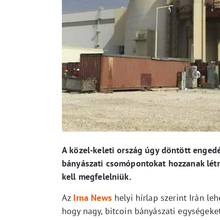
A közel-keleti ország úgy döntött enged
bányászati csomópontokat hozzanak létre
kell megfelelniük.
Az
Irna News
helyi hírlap szerint Irán l
hogy nagy, bitcoin bányászati ​​egységek