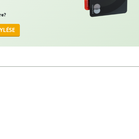
re?
YLÉSE