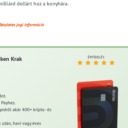
illiárd dollárt hoz a konyhára.
Részletes jogi információ
ÉRTÉKELÉS
aken Krak
ot.
 Payhez.
edről akár 400+ kripto- és
 után, havi vagy éves