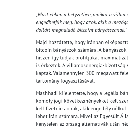
„Most ebben a helyzetben, amikor a villam
engedhetjük meg, hogy azok, akik a mezőgaz
dollárt meghaladó bitcoint bányásszanak,”
Majd hozzátette, hogy Iránban elképesztő
bitcoin bányászok számára. A bányászok u
hiszen így tudják profitjukat maximalizá
is érkeztek. A villamosenergia-bizottság
kaptak. Valamennyien 300 megawatt felet
tartomány fogyasztásával.
Mashhadi kijelentette, hogy a legális bá
komoly jogi következményekkel kell szemb
kell fizetnie annak, akik engedély nélkül
lehet Irán számára. Mivel az Egyesült Á
kénytelen az ország alternatívák után néz