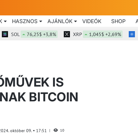
K
HASZNOS
AJÁNLÓK
VIDEÓK
SHOP
SOL
76,25$ +3,8%
XRP
1,045$ +2,69%
ADA
ŐMŰVEK IS
NAK BITCOIN
2024. október 09.
17:51
10