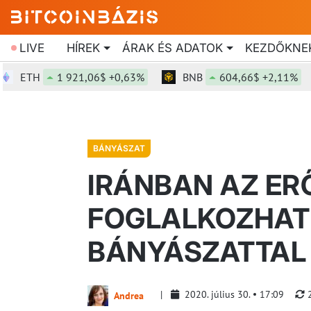
LIVE
HÍREK
ÁRAK ÉS ADATOK
KEZDŐKNE
ETH
1 921,06$ +0,63%
BNB
604,66$ +2,11%
BÁNYÁSZAT
IRÁNBAN AZ ER
FOGLALKOZHAT
BÁNYÁSZATTAL
2020. július 30.
17:09
Andrea