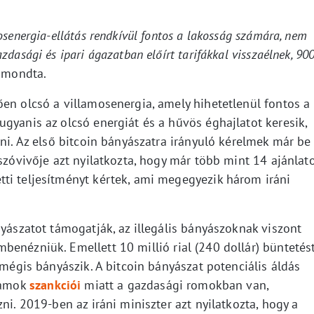
osenergia-ellátás rendkívül fontos a lakosság számára, nem
dasági és ipari ágazatban előírt tarifákkal visszaélnek, 90
mondta.
en olcsó a villamosenergia, amely hihetetlenül fontos a
gyanis az olcsó energiát és a hűvös éghajlatot keresik,
lni. Az első bitcoin bányászatra irányuló kérelmek már be
 szóvivője azt nyilatkozta, hogy már több mint 14 ajánlat
ti teljesítményt kértek, ami megegyezik három iráni
nyászatot támogatják, az illegális bányászoknak viszont
enézniük. Emellett 10 millió rial (240 dollár) büntetés
 mégis bányászik. A bitcoin bányászat potenciális áldás
llamok
szankciói
miatt a gazdasági romokban van,
ni. 2019-ben az iráni miniszter azt nyilatkozta, hogy a