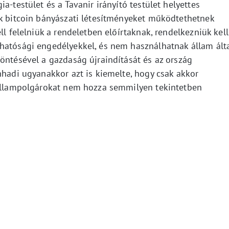
a-testület és a Tavanir irányító testület helyettes
k bitcoin bányászati ​​létesítményeket működtethetnek
ll felelniük a rendeletben előírtaknak, rendelkezniük kell
hatósági engedélyekkel, és nem használhatnak állam ált
öntésével a gazdaság újraindítását és az ország
hhadi ugyanakkor azt is kiemelte, hogy csak akkor
 állampolgárokat nem hozza semmilyen tekintetben