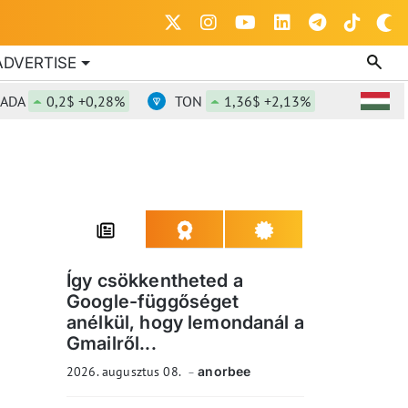
ADVERTISE
0,2$ +0,28%
TON
1,36$ +2,13%
DOT
0,81
Így csökkentheted a
Google-függőséget
anélkül, hogy lemondanál a
Gmailről...
2026. augusztus 08.
anorbee