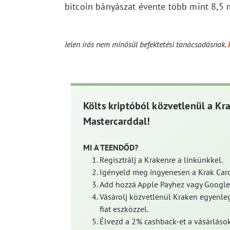
bitcoin bányászat évente több mint 8,5 m
Jelen írás nem minősül befektetési tanácsadásnak.
Költs kriptóból közvetlenül a Kr
Mastercarddal!
MI A TEENDŐD?
Regisztrálj a Krakenre a linkünkkel.
Igényeld meg ingyenesen a Krak Card
Add hozzá Apple Payhez vagy Google
Vásárolj közvetlenül Kraken egyenleg
fiat eszközzel.
Élvezd a 2% cashback-et a vásárlások