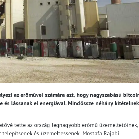
élyezi az erőművei számára azt, hogy nagyszabású bitcoi
 és lássanak el energiával. Mindössze néhány kitételnek
ehetővé tette az ország legnagyobb erőmű üzemeltetőinek,
et telepítsenek és üzemeltessenek. Mostafa Rajabi