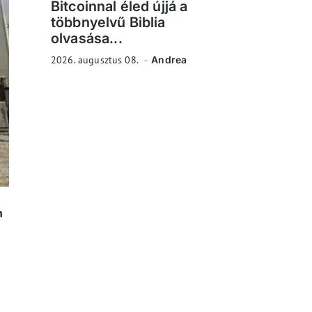
Bitcoinnal éled újjá a
többnyelvű Biblia
olvasása...
2026. augusztus 08.
Andrea
n