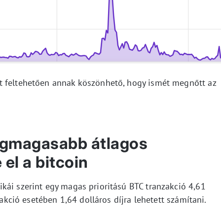
t feltehetően annak köszönhető, hogy ismét megnőtt az
legmagasabb átlagos
 el a bitcoin
kái szerint egy magas prioritású BTC tranzakció 4,61
zakció esetében 1,64 dolláros díjra lehetett számítani.