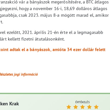
ranzakció vár a bányászok megerősítésére, a BTC átlagos
jegyezni, hogy a november 16-i, 18,69 dolláros átlagos
agasabbja, csak 2023. május 8-a mögött marad el, amikor
t.
vel ezelőtt, 2021. április 21-én érte el a legmagasabb
árt kellett fizetni átutalásonként.
oint adtak el a bányászok, amióta 34 ezer dollár felett
Részletes jogi információ
ÉRTÉKELÉS
aken Krak