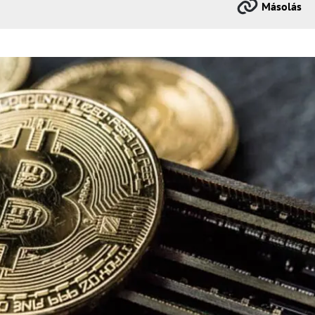
Másolás