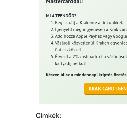
Mastercarddal!
MI A TEENDŐD?
Regisztrálj a Krakenre a linkünkkel.
Igényeld meg ingyenesen a Krak Card
Add hozzá Apple Payhez vagy Google
Vásárolj közvetlenül Kraken egyenleg
fiat eszközzel.
Élvezd a 2% cashback-et a vásárlások
kártyadíj nélkül!
Készen állsz a mindennapi kriptós fizetés
KRAK CARD IGÉN
Címkék: