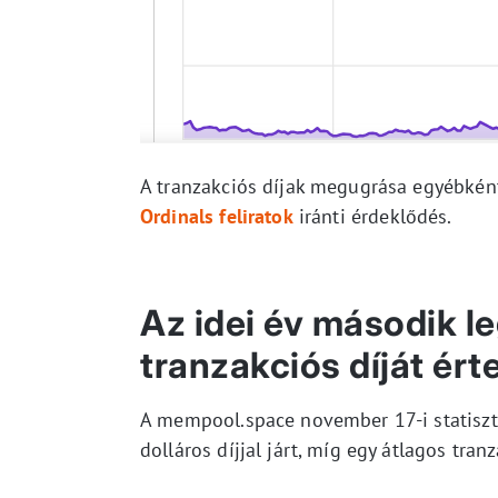
A tranzakciós díjak megugrása egyébkén
Ordinals feliratok
iránti érdeklődés.
Az idei év második 
tranzakciós díját érte
A mempool.space november 17-i statiszti
dolláros díjjal járt, míg egy átlagos tran