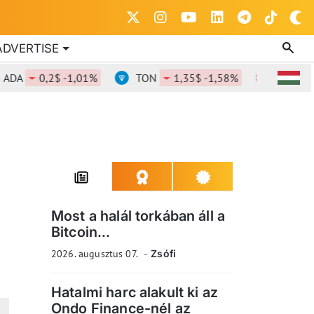
ADVERTISE
0,2$ -1,01%
TON
1,35$ -1,58%
DOT
0,82$
Most a halál torkában áll a
Bitcoin...
2026. augusztus 07.
Zsófi
Hatalmi harc alakult ki az
Ondo Finance-nél az