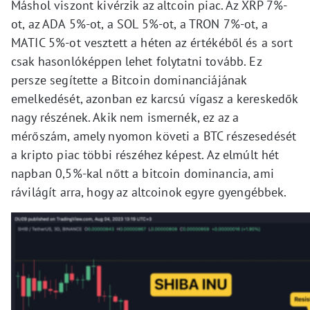
Máshol viszont kivérzik az altcoin piac. Az XRP 7%-
ot, az ADA 5%-ot, a SOL 5%-ot, a TRON 7%-ot, a
MATIC 5%-ot vesztett a héten az értékéből és a sort
csak hasonlóképpen lehet folytatni tovább. Ez
persze segítette a Bitcoin dominanciájának
emelkedését, azonban ez karcsú vígasz a kereskedők
nagy részének. Akik nem ismernék, ez az a
mérőszám, amely nyomon követi a BTC részesedését
a kripto piac többi részéhez képest. Az elmúlt hét
napban 0,5%-kal nőtt a bitcoin dominancia, ami
rávilágít arra, hogy az altcoinok egyre gyengébbek.