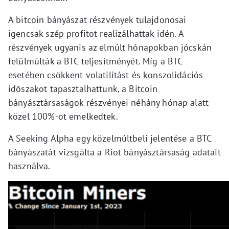
A bitcoin bányászat részvények tulajdonosai
igencsak szép profitot realizálhattak idén. A
részvények ugyanis az elmúlt hónapokban jócskán
felülmúlták a BTC teljesítményét. Míg a BTC
esetében csökkent volatilitást és konszolidációs
időszakot tapasztalhattunk, a Bitcoin
bányásztársaságok részvényei néhány hónap alatt
közel 100%-ot emelkedtek.
A Seeking Alpha egy közelmúltbeli jelentése a BTC
bányászatát vizsgálta a Riot bányásztársaság adatait
használva.