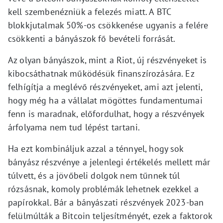
kell szembenézniük a felezés miatt. A BTC
blokkjutalmak 50%-os csökkenése ugyanis a felére
csökkenti a bányászok fő bevételi forrását.
Az olyan bányászok, mint a Riot, új részvényeket is
kibocsáthatnak működésük finanszírozására. Ez
felhígítja a meglévő részvényeket, ami azt jelenti,
hogy még ha a vállalat mögöttes fundamentumai
fenn is maradnak, előfordulhat, hogy a részvények
árfolyama nem tud lépést tartani.
Ha ezt kombináljuk azzal a ténnyel, hogy sok
bányász részvénye a jelenlegi értékelés mellett már
túlvett, és a jövőbeli dolgok nem tűnnek túl
rózsásnak, komoly problémák lehetnek ezekkel a
papírokkal. Bár a bányászati részvények 2023-ban
felülmúlták a Bitcoin teljesítményét, ezek a faktorok