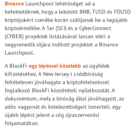
Binance
Launchpool lehetőséget ad a
befektetőknek, hogy a lekötött BNB, TUSD és FDUSD
kriptójukért cserébe korán szálljanak be a legújabb
kriptoérmékbe. A Sei (SEI) és a CyberConnect
(CYBER) projektek listázásával lassan eléri a
negyvenedik útjára indított projektet a Binance
Launchpool.
A BlockFi
egy lépéssel közelebb
az ügyfelek
kifizetéséhez. A New Jersey-i csődbíróság
feltételesen jóváhagyta a kriptohitelezéssel
foglalkozó BlockFi közzétételi nyilatkozatát. A
dokumentum, mely a bíróság által jóváhagyott, az
adós vagyonát és kötelezettségeit ismerteti, egy
újabb lépést jelent a cég újraszervezési
folyamatában.