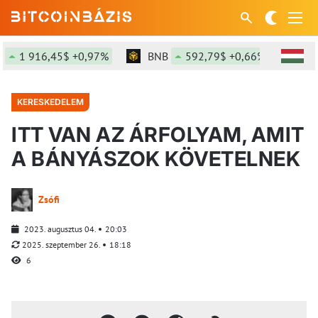
 916,45$ +0,97%
BNB
592,79$ +0,66%
SOL
KERESKEDELEM
ITT VAN AZ ÁRFOLYAM, AMIT
A BÁNYÁSZOK KÖVETELNEK
Zsófi
2023. augusztus 04.
20:03
2025. szeptember 26.
18:18
6