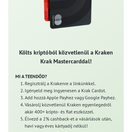
Költs kriptóból közvetlenül a Kraken
Krak Mastercarddal!
MI A TEENDŐD?
Regisztrálj a Krakenre a linkünkkel.
Igényeld meg ingyenesen a Krak Cardot.
Add hozzá Apple Payhez vagy Google Payhez.
Vásárolj közvetlenül Kraken egyenlegedről
akár 400+ kripto- és fiat eszközzel.
Élvezd a 2% cashback-et a vásárlások után,
havi vagy éves kártyadíj nélkül!