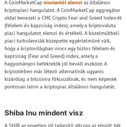
A CoinMarketCap
mostantól elemzi
az általános
kriptopiaci hangulatot. A CoinMarketCap aggregátor
oldal bevezeti a CMC Crypto Fear and Greed Index-ét
(félelem és kapzsiság index), amely a kriptovaluta
piaci hangulatot elemzi és értékeli. A közelmúltbeli
piaci turbulenciák közepette egyértelművé vált,
hogy a kriptovilágban nincs egy biztos félelem és
kapzsiság (Fear and Greed) index, amely a
hagyományos befektetők jól bevált eszköze. A
kriptotérben már létező alternatívák ugyanis
kizárólag a bitcoinra fókuszálnak, és nem képesek
pontosan leírni a kriptopiac általános hangulatát.
Shiba Inu mindent visz
A SHIB az egyetlen jól teljesítő altcoin az elmúlt hét