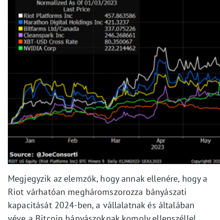
Megjegyzik az elemzők, hogy annak ellenére, hogy a
Riot várhatóan megháromszorozza bányászati
kapacitását 2024-ben, a vállalatnak és általában
véve a Bitcoin bányászoknak komoly ellenszéllel