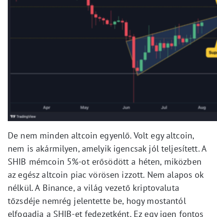
De nem minden altcoin egyenlő. Volt egy altcoin,
nem is akármilyen, amelyik igencsak jól teljesített. A
SHIB mémcoin 5%-ot erősödött a héten, miközben
az egész altcoin piac vörösen izzott. Nem alapos ok
nélkül. A Binance, a világ vezető kriptovaluta
tőzsdéje nemrég jelentette be, hogy mostantól
elfogadja a SHIB-et fedezetként. Ez egy igen fontos