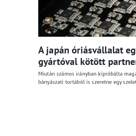
A japán óriásvállalat 
gyártóval kötött partne
Miután számos irányban kipróbálta magá
bányászati tortából is szeretne egy szelet