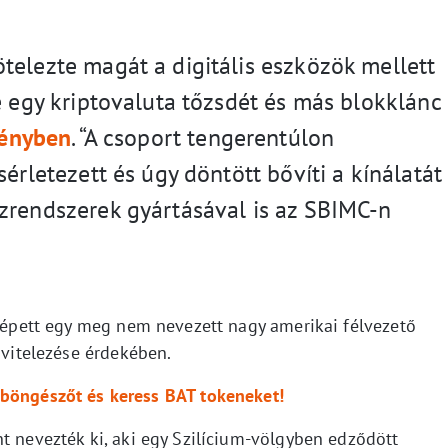
telezte magát a digitális eszközök mellett
e egy kriptovaluta tőzsdét és más blokklánc
ényben
. “A csoport tengerentúlon
sérletezett és úgy döntött bővíti a kínálatát
zrendszerek gyártásával is az SBIMC-n
 lépett egy meg nem nevezett nagy amerikai félvezető
ivitelezése érdekében.
 böngészőt és keress BAT tokeneket!
t nevezték ki, aki egy Szilícium-völgyben edződött