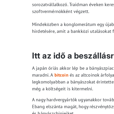
sorozatvállalkozó. Traidman éveken keres
szoftvermérnökként végzett.
Mindeközben a konglomerátum egy újabb 
hirdetésére, amit a bankközi utalásokat 
Itt az idő a beszállás
A japán óriás akkor lép be a bányászpiac
maradni. A
bitcoin
és az altcoinok árfol
legkomolyabban a bányászokat érintette
még a költségeit is kitermelni.
A nagy hardvergyártók ugyanakkor tovább
Ebang elszánta magát, hogy részvénytőzs
és bányászchipjeiket.