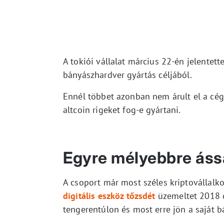
A tokiói vállalat március 22-én jelentet
bányászhardver gyártás céljából.
Ennél többet azonban nem árult el a cég
altcoin rigeket fog-e gyártani.
Egyre mélyebbre áss
A csoport már most széles kriptovállalk
digitális eszköz tőzsdét
üzemeltet 2018 ó
tengerentúlon és most erre jön a saját b