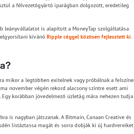
ztül a félvezetőgyártó iparágban dolgozott, eredetileg
leányvállalatot is alapított a MoneyTap szolgáltatása
felgyorsítani kívánó
Ripple céggel közösen fejlesztett ki
.
ra?
ra mikor a legtöbben exitelnek vagy próbálnak a felszín
yama november végén rekord alacsony szintre esett ami
. Egy korábban jövedelmező üzletág mára nehezen tudja
ra is nagyban játszanak. A Bitmain, Canaan Creative és
dén listáztassa magát és sorra dobják ki új hardvereiket