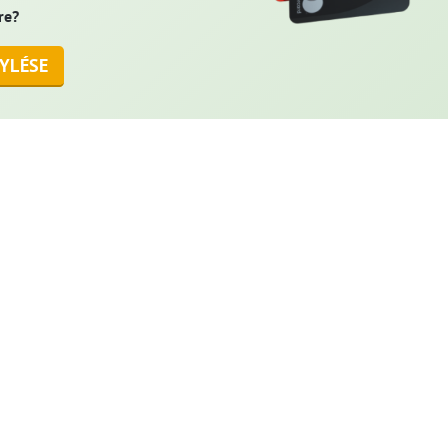
re?
YLÉSE