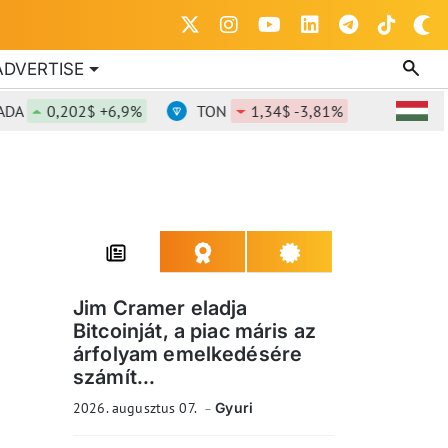
ADVERTISE
0,202$ +6,9%
TON
1,34$ -3,81%
DOT
0,81
Jim Cramer eladja
Bitcoinját, a piac máris az
árfolyam emelkedésére
számít...
2026. augusztus 07.
Gyuri