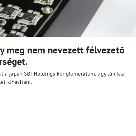
egy meg nem nevezett félvezető
rséget.
t a japán SBI Holdings konglomerátum, úgy tűnik a
et kihasítani.