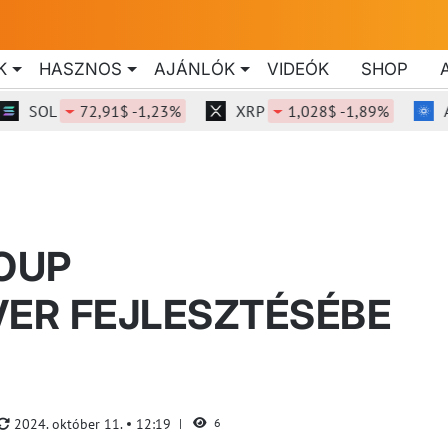
K
HASZNOS
AJÁNLÓK
VIDEÓK
SHOP
SOL
72,91$ -1,23%
XRP
1,028$ -1,89%
ADA
ROUP
ER FEJLESZTÉSÉBE
2024. október 11.
12:19
6