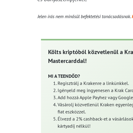
Jelen írás nem minősül befektetési tanácsadásnak.
Költs kriptóból közvetlenül a Kr
Mastercarddal!
MI A TEENDŐD?
Regisztrálj a Krakenre a linkünkkel.
Igényeld meg ingyenesen a Krak Card
Add hozzá Apple Payhez vagy Google
Vásárolj közvetlenül Kraken egyenleg
fiat eszközzel.
Élvezd a 2% cashback-et a vásárlások
kártyadíj nélkül!