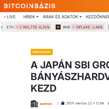
LIVE
HÍREK
ÁRAK ÉS ADATOK
KEZDŐKNE
ETH
1 901,75$ -0,26%
BNB
585,64$ -1,48%
BÁNYÁSZAT
A JAPÁN SBI G
BÁNYÁSZHARDV
KEZD
2019. március 22.
12:06
zsistvan