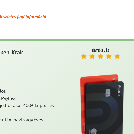
Részletes jogi információ
ÉRTÉKELÉS
aken Krak
ot.
 Payhez.
edről akár 400+ kripto- és
 után, havi vagy éves