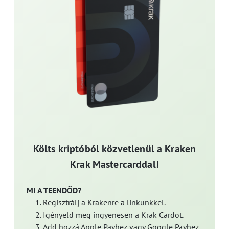
Költs kriptóból közvetlenül a Kraken
Krak Mastercarddal!
MI A TEENDŐD?
Regisztrálj a Krakenre a linkünkkel.
Igényeld meg ingyenesen a Krak Cardot.
Add hozzá Apple Payhez vagy Google Payhez.