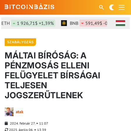
TH
1 926,71$ +1,39%
BNB
591,49$ -0,06%
S
SZABÁLYOZÁS
MÁLTAI BÍRÓSÁG: A
PÉNZMOSÁS ELLENI
FELÜGYELET BÍRSÁGAI
TELJESEN
JOGSZERŰTLENEK
atak
2024. február 27.
11:07
2025. április 06.
13:39