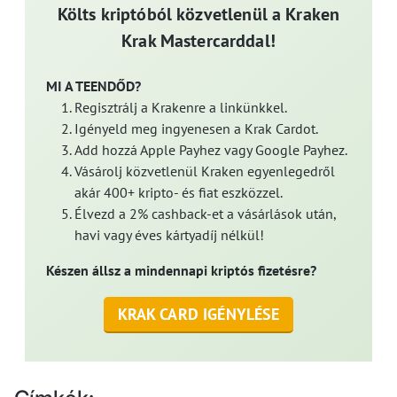
Költs kriptóból közvetlenül a Kraken
Krak Mastercarddal!
MI A TEENDŐD?
Regisztrálj a Krakenre a linkünkkel.
Igényeld meg ingyenesen a Krak Cardot.
Add hozzá Apple Payhez vagy Google Payhez.
Vásárolj közvetlenül Kraken egyenlegedről
akár 400+ kripto- és fiat eszközzel.
Élvezd a 2% cashback-et a vásárlások után,
havi vagy éves kártyadíj nélkül!
Készen állsz a mindennapi kriptós fizetésre?
KRAK CARD IGÉNYLÉSE