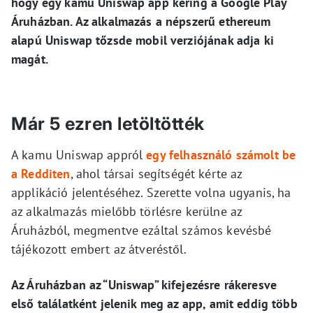
hogy egy kamu Uniswap app kering a Google Play
Áruházban. Az alkalmazás a népszerű ethereum
alapú Uniswap tőzsde mobil verziójának adja ki
magát.
Már 5 ezren letöltötték
A kamu Uniswap appról
egy felhasználó számolt be
a Redditen
, ahol társai segítségét kérte az
applikáció jelentéséhez. Szerette volna ugyanis, ha
az alkalmazás mielőbb törlésre kerülne az
Áruházból, megmentve ezáltal számos kevésbé
tájékozott embert az átveréstől.
Az Áruházban az “Uniswap” kifejezésre rákeresve
első találatként jelenik meg az app, amit eddig több