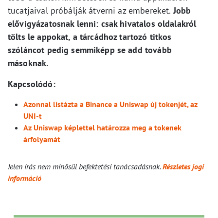
tucatjaival próbálják átverni az embereket.
Jobb
elővigyázatosnak lenni: csak hivatalos oldalakról
tölts le appokat, a tárcádhoz tartozó titkos
szóláncot pedig semmiképp se add tovább
másoknak.
Kapcsolódó:
Azonnal listázta a Binance a Uniswap új tokenjét, az
UNI-t
Az Uniswap képlettel határozza meg a tokenek
árfolyamát
Jelen írás nem minősül befektetési tanácsadásnak.
Részletes jogi
információ