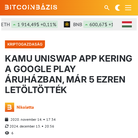
H
1 914,49$ +0,11%
BNB
600,67$ +1,57%
S
KRIPTOGAZDASÁG
KAMU UNISWAP APP KERING
A GOOGLE PLAY
ÁRUHÁZBAN, MÁR 5 EZREN
LETÖLTÖTTÉK
Nikoletta
2020. november 14.
17:34
2024. december 13.
20:56
6