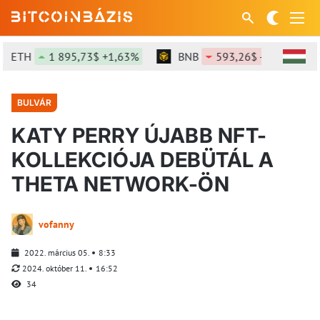
ETH
1 895,73$ +1,63%
BNB
593,26$ -0,92%
BULVÁR
KATY PERRY ÚJABB NFT-
KOLLEKCIÓJA DEBÜTÁL A
THETA NETWORK-ÖN
vofanny
2022. március 05.
8:33
2024. október 11.
16:52
34