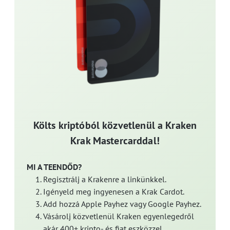
Költs kriptóból közvetlenül a Kraken
Krak Mastercarddal!
MI A TEENDŐD?
Regisztrálj a Krakenre a linkünkkel.
Igényeld meg ingyenesen a Krak Cardot.
Add hozzá Apple Payhez vagy Google Payhez.
Vásárolj közvetlenül Kraken egyenlegedről
akár 400+ kripto- és fiat eszközzel.