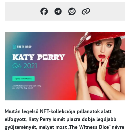
Miután legelső NFT-kollekciója pillanatok alatt
elfogyott, Katy Perry ismét piacra dobja legújabb
gyűjteményét, melyet most „The Witness Dice” névre