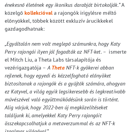
énekesnő életének egy ikonikus darabját birtokolják.”
A
közelgő
kollekcióval
a rajongók irigylésre méltó
előnyökkel, többek között exkluzív árucikkekel
gazdagodhatnak:
„Egyáltalán nem volt meglepő számunkra, hogy Katy
Perry rajongói ilyen jól fogadták az NFT-ket. –
ismerte
el Mitch Liu, a Theta Labs társalapítója és
vezérigazgatója –
A
Theta
NFT-k gyökerei abban
rejlenek, hogy egyedi és kézzelfogható előnyöket
biztosítanak a rajongók és a gyűjtők számára, ahogyan
ez Katyvel, a világ egyik legsikeresebb és legkreatívabb
művészével való együttműködésünk során is történt.
Alig várjuk, hogy 2022-ben új megközelítéseket
találjunk ki, amelyekkel Katy Perry rajongóit
összekapcsolhatjuk a metaverzummal és az NFT-k
izgalmas világával
.”