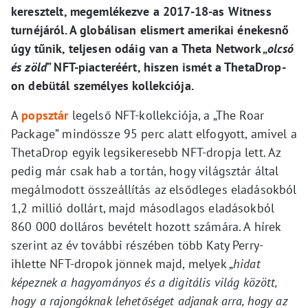
keresztelt, megemlékezve a 2017-18-as Witness
turnéjáról. A globálisan elismert amerikai énekesnő
úgy tűnik, teljesen odáig van a Theta Network „
olcsó
és zöld
” NFT-piacteréért, hiszen ismét a ThetaDrop-
on debütál személyes kollekciója.
A
popsztár
legelső NFT-kollekciója, a „The Roar
Package” mindössze 95 perc alatt elfogyott, amivel a
ThetaDrop egyik legsikeresebb NFT-dropja lett. Az
pedig már csak hab a tortán, hogy világsztár által
megálmodott összeállítás az elsődleges eladásokból
1,2 millió dollárt, majd másodlagos eladásokból
860 000 dolláros bevételt hozott számára. A hírek
szerint az év további részében több Katy Perry-
ihlette NFT-dropok jönnek majd, melyek „
hidat
képeznek a hagyományos és a digitális világ között,
hogy a rajongóknak lehetőséget adjanak arra, hogy az