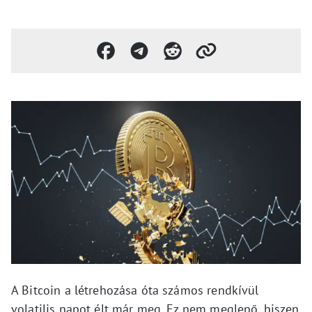
A Bitcoin a létrehozása óta számos rendkívül
volatilis napot élt már meg. Ez nem meglepő, hiszen