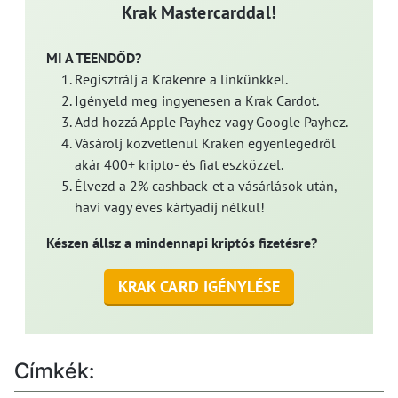
Krak Mastercarddal!
MI A TEENDŐD?
Regisztrálj a Krakenre a linkünkkel.
Igényeld meg ingyenesen a Krak Cardot.
Add hozzá Apple Payhez vagy Google Payhez.
Vásárolj közvetlenül Kraken egyenlegedről
akár 400+ kripto- és fiat eszközzel.
Élvezd a 2% cashback-et a vásárlások után,
havi vagy éves kártyadíj nélkül!
Készen állsz a mindennapi kriptós fizetésre?
KRAK CARD IGÉNYLÉSE
Címkék: