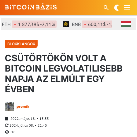
H
1 877,39$ -2,11%
BNB
600,11$ -1,22%
SO
BLOKKLÁNCOK
CSÜTÖRTÖKÖN VOLT A
BITCOIN LEGVOLATILISEBB
NAPJA AZ ELMÚLT EGY
ÉVBEN
premik
2022. május 18.
15:33
2024. július 08.
21:45
10