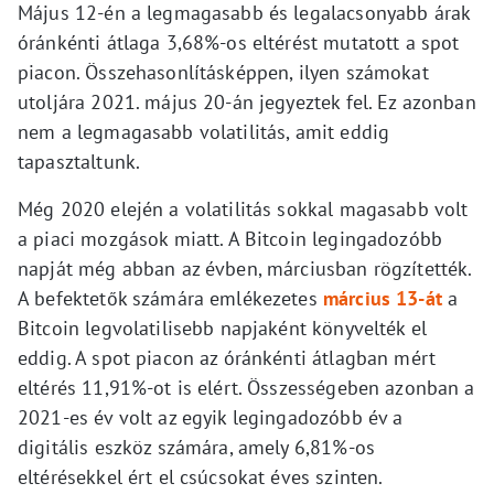
Május 12-én a legmagasabb és legalacsonyabb árak
óránkénti átlaga 3,68%-os eltérést mutatott a spot
piacon. Összehasonlításképpen, ilyen számokat
utoljára 2021. május 20-án jegyeztek fel. Ez azonban
nem a legmagasabb volatilitás, amit eddig
tapasztaltunk.
Még 2020 elején a volatilitás sokkal magasabb volt
a piaci mozgások miatt. A Bitcoin legingadozóbb
napját még abban az évben, márciusban rögzítették.
A befektetők számára emlékezetes
március 13-át
a
Bitcoin legvolatilisebb napjaként könyvelték el
eddig. A spot piacon az óránkénti átlagban mért
eltérés 11,91%-ot is elért. Összességeben azonban a
2021-es év volt az egyik legingadozóbb év a
digitális eszköz számára, amely 6,81%-os
eltérésekkel ért el csúcsokat éves szinten.