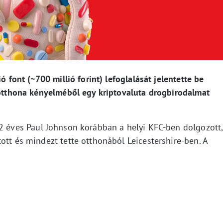
ó font (~700 millió forint) lefoglalását jelentette be
i otthona kényelméből egy kriptovaluta drogbirodalmat
32 éves Paul Johnson korábban a helyi KFC-ben dolgozott,
ott és mindezt tette otthonából Leicestershire-ben. A