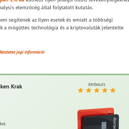
lysis elemzőcég által folytatott kutatás.
em segítenek az ilyen esetek és emiatt a többségi
k a mögöttes technológia és a kriptovaluták jelentette
Részletes jogi információ
ÉRTÉKELÉS
aken Krak
ot.