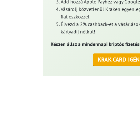
Add hozzá Apple Payhez vagy Google
Vásárolj közvetlenül Kraken egyenleg
fiat eszközzel.
Élvezd a 2% cashback-et a vásárlások
kártyadíj nélkül!
Készen állsz a mindennapi kriptós fizetés
KRAK CARD IGÉN