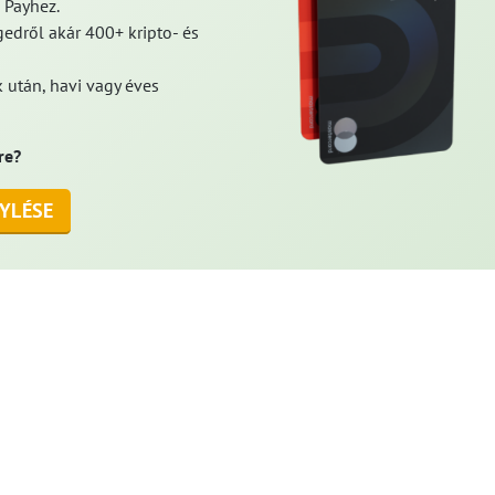
 Payhez.
edről akár 400+ kripto- és
 után, havi vagy éves
re?
YLÉSE