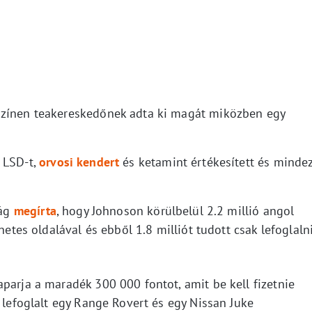
színen teakereskedőnek adta ki magát miközben egy
 LSD-t,
orvosi kendert
és ketamint értékesített és minde
ság
megírta
, hogy Johnoson körülbelül 2.2 millió angol
netes oldalával és ebből 1.8 milliót tudott csak lefoglaln
parja a maradék 300 000 fontot, amit be kell fizetnie
t lefoglalt egy Range Rovert és egy Nissan Juke