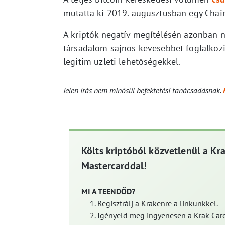
mutatta ki 2019. augusztusban egy Chaina
A kriptók negatív megítélésén azonban n
társadalom sajnos kevesebbet foglalkozi
legitim üzleti lehetőségekkel.
Jelen írás nem minősül befektetési tanácsadásnak.
Költs kriptóból közvetlenül a Kr
Mastercarddal!
MI A TEENDŐD?
Regisztrálj a Krakenre a linkünkkel.
Igényeld meg ingyenesen a Krak Card