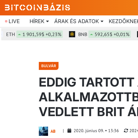
LIVE
HÍREK
ÁRAK ÉS ADATOK
KEZDŐKNE
TH
1 901,59$ +0,23%
BNB
592,65$ +0,01%
BULVÁR
EDDIG TARTOTT
ALKALMAZOTTB
VEDLETT BRIT 
2020. június 09.
13:36
2024
AB