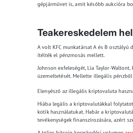
gépjárművet is, amit később aukcióra bo
Teakereskedelem hel
A volt KFC munkatársat A és B osztályú d
ítélték el pénzmosás mellett.
Johnson exfeleségét, Lia Taylor-Waltont, 
üzemeltetését. Mellette illegális pénzből
Elenyésző az illegális kriptovaluta haszn
Hiába legális a kriptovalutákkal folyta
kötik használatukat. Habár a kriptovalut
tevékenységek finanszírozására, azért s
A teljes bitcoin kereskedési volumen
cs