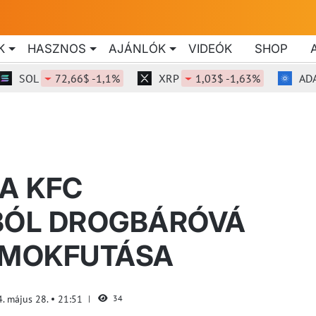
K
HASZNOS
AJÁNLÓK
VIDEÓK
SHOP
SOL
72,66$ -1,1%
XRP
1,03$ -1,63%
ADA
 A KFC
ÓL DROGBÁRÓVÁ
ÁMOKFUTÁSA
. május 28.
21:51
34