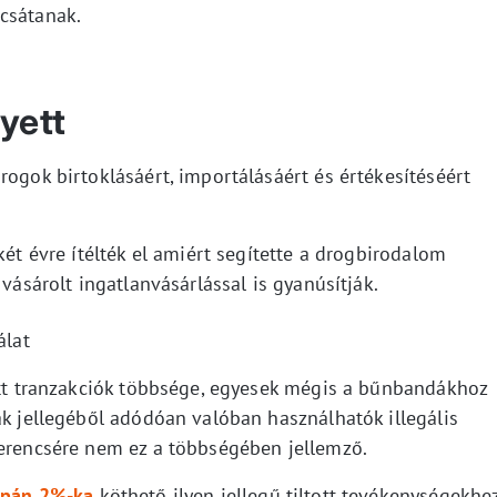
csátanak.
yett
rogok birtoklásáért, importálásáért és értékesítéséért
két évre ítélték el amiért segítette a drogbirodalom
 vásárolt ingatlanvásárlással is gyanúsítják.
álat
tott tranzakciók többsége, egyesek mégis a bűnbandákhoz
ák jellegéből adódóan valóban használhatók illegális
zerencsére nem ez a többségében jellemző.
upán 2%-ka
köthető ilyen jellegű tiltott tevékenységekhez