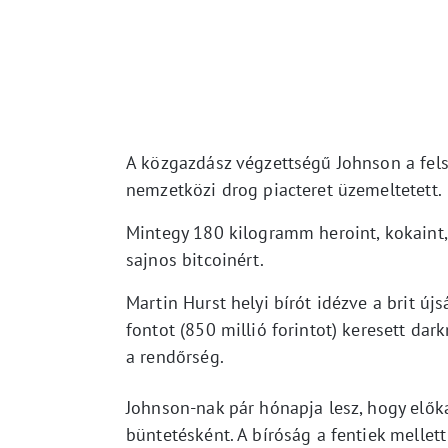
A közgazdász végzettségű Johnson a fel
nemzetközi drog piacteret üzemeltetett.
Mintegy 180 kilogramm heroint, kokaint,
sajnos bitcoinért.
Martin Hurst helyi bírót idézve a brit új
fontot (850 millió forintot) keresett dark
a rendőrség.
Johnson-nak pár hónapja lesz, hogy előka
büntetésként. A bíróság a fentiek mellet