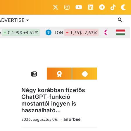
ADVERTISE
0,199$ +4,52%
TON
1,35$ -2,62%
DOT
0,819
Négy korábban fizetős
ChatGPT-funkció
mostantól ingyen is
használható...
2026. augusztus 06.
anorbee