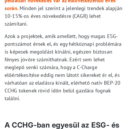
példátlan növekedés vár az elkövetkezendő évek
során
. Minden jel szerint a jelenlegi trendek alapján
10-15%-os éves növekedésre (CAGR) lehet
számítani.
Azok a projektek, amik amellett, hogy magas ESG-
pontszámot érnek el, és egy hétköznapi problémára
is képesek megoldást kínálni, egészen biztosan
fényes jövőre számíthatnak. Ezért sem lehet
meglepő senki számára, hogy a C-Charge
előértékesítése eddig nem látott sikereket ér el, és
várhatóan az eladásra kínált, elérhető natív BEP-20
CCHG tokenek rövid időn belül gazdára fognak
találni.
A CCHG-ban egyesül az ESG- és