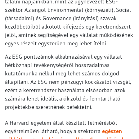
találni napjainkban, mint az úgynevezett ESG-
szektor. Az angol Environmental (környezeti), Social
(társadalmi) és Governance (irányítási) szavak
kezdőbetűiből alkotott kifejezés egy keretrendszert
jelöl, aminek segítségével egy vállalat működésének
egyes részeit egyszerűen meg lehet ítélni..
Az ESG-pontszámok alkalmazásával egy vállalat
hétköznapi tevékenységéről hosszadalmas
kutatómunka nélkül meg lehet számos dolgod
állapítani. Az ESG nem pénzügyi kockázatot vizsgál,
ezért a keretrendszer használata elsősorban azok
számára lehet ideális, akik zöld és fenntartható
projektekbe szeretnének befektetni.
A Harvard egyetem által készített felmérésből
egyértelműen látható, hogy a szektorra
egészen