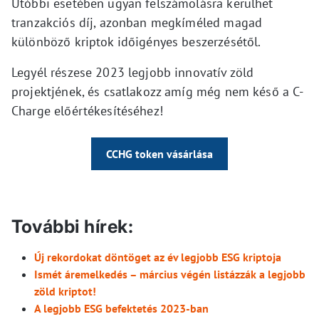
Utóbbi esetében ugyan felszámolásra kerülhet
tranzakciós díj, azonban megkíméled magad
különböző kriptok időigényes beszerzésétől.
Legyél részese 2023 legjobb innovatív zöld
projektjének, és csatlakozz amíg még nem késő a C-
Charge előértékesítéséhez!
CCHG token vásárlása
További hírek:
Új rekordokat döntöget az év legjobb ESG kriptoja
Ismét áremelkedés – március végén listázzák a legjobb
zöld kriptot!
A legjobb ESG befektetés 2023-ban