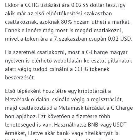
Ekkor a CCHG listázási ára 0.0235 dollár lesz, így
akik már az első előértékesítési szakaszban
csatlakoznak, azoknak 80% hozam ütheti a markát.
Ennek ellenére még most is megéri csatlakozni,
mivel a token ára a 7. szakaszban csupán 0.02 USD.
Ha szeretnél csatlakozni, most a C-Charge magyar
nyelven is elérhető weboldalán keresztül pillanatok
alatt végig tudod csinálni a CCHG tokenek
beszerzését.
Első lépésként hozz létre egy kriptotárcát a
MetaMask oldalán, csináld végig a regisztrációt,
majd csatlakoztasd a Metamask tárcádat a C-Charge
honlapjához. Ezt követően a fizetésre több
lehetőséged is van. Használhatsz BNB vagy USDT
érméket, illetve akár bank- vagy hitelkártyát is.