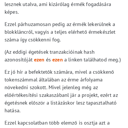
lesznek utalva, ami kizárólag érmék fogadására
képes.
Ezzel párhuzamosan pedig az érmék lekerülnek a
blokkláncról, vagyis a teljes elérhető érmekészlet
száma így csökkenni fog.
(Az eddigi égetések tranzakcióinak hash
azonosítóját
ezen
és
ezen
a linken találhatod meg.)
Ez jó hír a befektetők számára, mivel a csökkenő
tokenszámmal általában az érme árfolyama
növekedni szokott. Mivel jelenleg még az
előértékesítési szakaszábanl jár a projekt, ezért az
égetésnek először a listázáskor lesz tapasztalható
hatása.
Ezzel kapcsolatban több elemző is osztja azt a