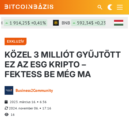
1 914,25$ +0,41%
BNB
592,34$ +0,23%
SOL
EXKLUZÍV
KÖZEL 3 MILLIÓT GYŰJTÖTT
EZ AZ ESG KRIPTO –
FEKTESS BE MÉG MA
Business2Community
2023. március 16.
6:36
2024. november 06.
17:16
16