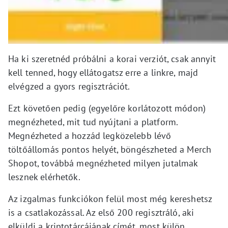
Ha ki szeretnéd próbálni a korai verziót, csak annyit
kell tenned, hogy ellátogatsz erre a linkre, majd
elvégzed a gyors regisztrációt.
Ezt követően pedig (egyelőre korlátozott módon)
megnézheted, mit tud nyújtani a platform.
Megnézheted a hozzád legközelebb lévő
töltőállomás pontos helyét, böngészheted a Merch
Shopot, továbbá megnézheted milyen jutalmak
lesznek elérhetők.
Az izgalmas funkciókon felül most még kereshetsz
is a csatlakozással. Az első 200 regisztráló, aki
elküldi a kriptotárcájának címét, most külön