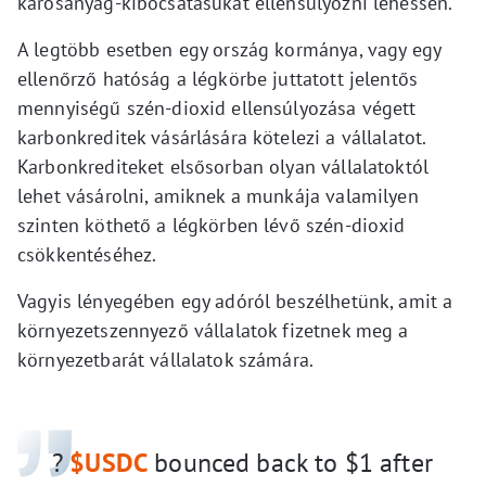
károsanyag-kibocsátásukat ellensúlyozni lehessen.
A legtöbb esetben egy ország kormánya, vagy egy
ellenőrző hatóság a légkörbe juttatott jelentős
mennyiségű szén-dioxid ellensúlyozása végett
karbonkreditek vásárlására kötelezi a vállalatot.
Karbonkrediteket elsősorban olyan vállalatoktól
lehet vásárolni, amiknek a munkája valamilyen
szinten köthető a légkörben lévő szén-dioxid
csökkentéséhez.
Vagyis lényegében egy adóról beszélhetünk, amit a
környezetszennyező vállalatok fizetnek meg a
környezetbarát vállalatok számára.
?
$USDC
bounced back to $1 after