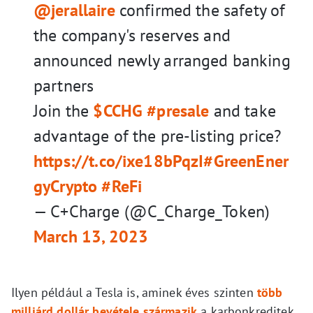
@jerallaire
confirmed the safety of
the company's reserves and
announced newly arranged banking
partners
Join the
$CCHG
#presale
and take
advantage of the pre-listing price?
https://t.co/ixe18bPqzI
#GreenEner
gyCrypto
#ReFi
— C+Charge (@C_Charge_Token)
March 13, 2023
Ilyen például a Tesla is, aminek éves szinten
több
milliárd dollár bevétele származik
a karbonkreditek