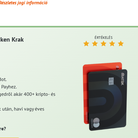
Részletes jogi információ
ÉRTÉKELÉS
aken Krak
ot.
 Payhez.
edről akár 400+ kripto- és
 után, havi vagy éves
re?