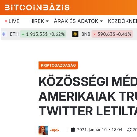
LIVE
HÍREK
ÁRAK ÉS ADATOK
KEZDŐKNE
ETH
1 913,35$ +0,62%
BNB
590,63$ -0,41%
KRIPTOGAZDASÁG
KÖZÖSSÉGI MÉD
AMERIKAIAK TR
TWITTER LETIL
2021. január 10.
18:04
20
-VM-