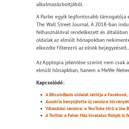
alkalmazásboltjából.
A Parler egyik legfontosabb támogatója 
The Wall Street Journal. A 2018-ban ind
felhasználóval rendelkezett és általába
oldalak az elmúlt hónapokban nekimentek
elkezdte filterezni az elnök bejegyzéseit.
Az Apptopia jelentése szerint nem csak 
elmúlt hónapkban, hanem a MeWe Netwo
Kapcsolódó:
A BitcoinBázis oldalát letiltja a Facebook
Ausztria benyújtotta új cenzúra törvényé
Választási cenzúra: a YouTube törli a Jo
A Twitter a Fehér Ház hivatalos fiókját is