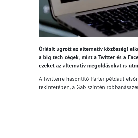
Óriásit ugrott az alternatív közösségi a
a big tech cégek, mint a Twitter és a Fa
ezeket az alternatív megoldásokat is ütn
A Twitterre hasonlító Parler például első
tekintetében, a Gab szintén robbanássze