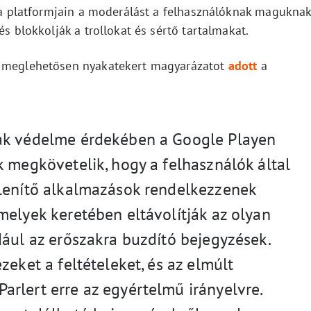
y a platformjain a moderálást a felhasználóknak magukna
és blokkolják a trollokat és sértő tartalmakat.
y meglehetősen nyakatekert magyarázatot
adott
a
ak védelme érdekében a Google Playen
k megkövetelik, hogy a felhasználók által
elenítő alkalmazások rendelkezzenek
melyek keretében eltávolítják az olyan
dául az erőszakra buzdító bejegyzések.
zeket a feltételeket, és az elmúlt
rlert erre az egyértelmű irányelvre.