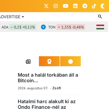
ADVERTISE
0,2$ +0,12%
TON
1,35$ -0,48%
DOT
0,82
Most a halál torkában áll a
Bitcoin...
2026. augusztus 07.
Zsófi
Hatalmi harc alakult ki az
Ondo Finance-nél az