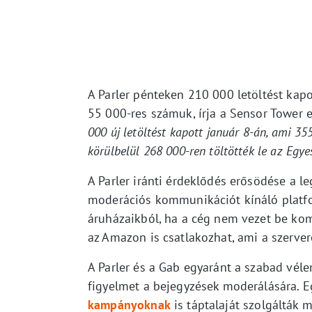
A Parler pénteken 210 000 letöltést kap
55 000-res számuk, írja a Sensor Tower
000 új letöltést kapott január 8-án, ami 35
körülbelül 268 000-ren töltötték le az Egye
A Parler iránti érdeklődés erősödése a l
moderációs kommunikációt kínáló platfor
áruházaikból, ha a cég nem vezet be kom
az Amazon is csatlakozhat, ami a szerver
A Parler és a Gab egyaránt a szabad vél
figyelmet a bejegyzések moderálására. 
kampányoknak
is táptalaját szolgálták 