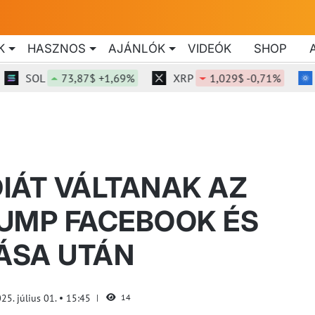
K
HASZNOS
AJÁNLÓK
VIDEÓK
SHOP
SOL
73,87$ +1,69%
XRP
1,029$ -0,71%
ADA
IÁT VÁLTANAK AZ
UMP FACEBOOK ÉS
TÁSA UTÁN
25. július 01.
15:45
14