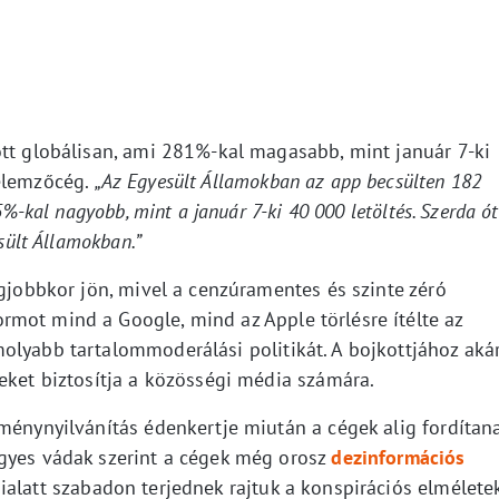
ott globálisan, ami 281%-kal magasabb, mint január 7-ki
 elemzőcég.
„Az Egyesült Államokban az app becsülten 182
5%-kal nagyobb, mint a január 7-ki 40 000 letöltés. Szerda ó
sült Államokban.”
egjobbkor jön, mivel a cenzúramentes és szinte zéró
mot mind a Google, mind az Apple törlésre ítélte az
olyabb tartalommoderálási politikát. A bojkottjához aká
eket biztosítja a közösségi média számára.
eménynyilvánítás édenkertje miután a cégek alig fordítan
Egyes vádak szerint a cégek még orosz
dezinformációs
mialatt szabadon terjednek rajtuk a konspirációs elméletek