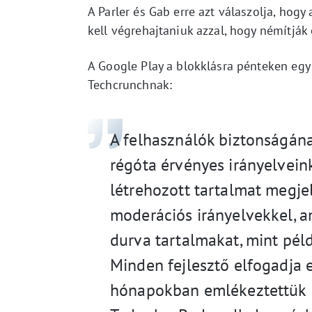
A Parler és Gab erre azt válaszolja, hog
kell végrehajtaniuk azzal, hogy némítják 
A Google Play a blokklásra pénteken eg
Techcrunchnak:
A felhasználók biztonságán
régóta érvényes irányelvein
létrehozott tartalmat megj
moderációs irányelvekkel, a
durva tartalmakat, mint pél
Minden fejlesztő elfogadja e
hónapokban emlékeztettük Pa