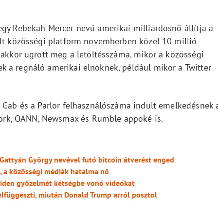
egy Rebekah Mercer nevű amerikai milliárdosnő állítja a
ult közösségi platform novemberben közel 10 millió
n akkor ugrott meg a letöltésszáma, mikor a közösségi
 a regnáló amerikai elnöknek, például mikor a Twitter
.
a Gab és a Parlor felhasználószáma indult emelkedésnek 
rk, OANN, Newsmax és Rumble appoké is.
, Gattyán György nevével futó bitcoin átverést enged
t, a közösségi médiák hatalma nő
e Biden győzelmét kétségbe vonó videókat
 felfüggeszti, miután Donald Trump arról posztol