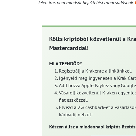
Jelen írás nem minősül befektetési tanácsadásnak.
Költs kriptóból közvetlenül a Kr
Mastercarddal!
MI A TEENDŐD?
Regisztrálj a Krakenre a linkünkkel.
Igényeld meg ingyenesen a Krak Card
Add hozzá Apple Payhez vagy Google
Vásárolj közvetlenül Kraken egyenleg
fiat eszközzel.
Élvezd a 2% cashback-et a vásárlások
kártyadíj nélkül!
Készen állsz a mindennapi kriptós fizetés