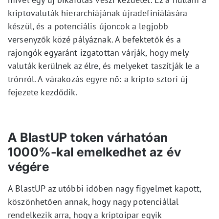
kriptovaluták hierarchiájának újradefiniálására
készül, és a potenciális újoncok a legjobb
versenyzők közé pályáznak. A befektetők és a
rajongók egyaránt izgatottan várják, hogy mely
valuták kerülnek az élre, és melyeket taszítják le a
trónról. A várakozás egyre nő: a kripto sztori új
fejezete kezdődik.
A BlastUP token várhatóan
1000%-kal emelkedhet az év
végére
A BlastUP az utóbbi időben nagy figyelmet kapott,
köszönhetően annak, hogy nagy potenciállal
rendelkezik arra, hogy a kriptoipar egyik