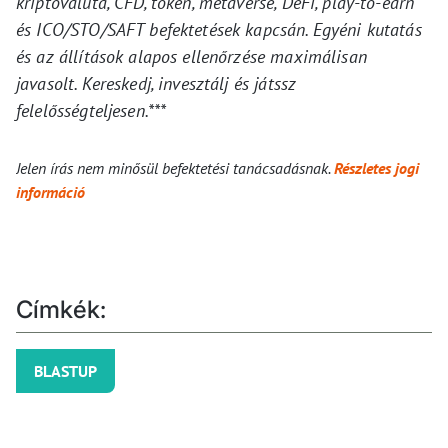
kriptovaluta, CFD, token, metaverse, DeFi, play-to-earn
és ICO/STO/SAFT befektetések kapcsán. Egyéni kutatás
és az állítások alapos ellenőrzése maximálisan
javasolt. Kereskedj, invesztálj és játssz
felelősségteljesen.***
Jelen írás nem minősül befektetési tanácsadásnak.
Részletes jogi
információ
Címkék:
BLASTUP