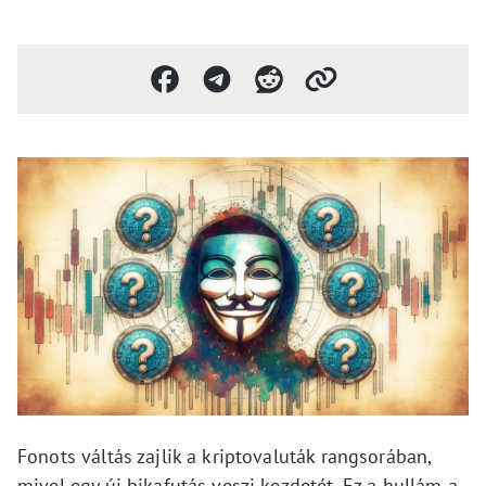
Fonots váltás zajlik a kriptovaluták rangsorában,
mivel egy új bikafutás veszi kezdetét. Ez a hullám a