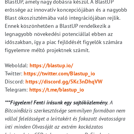
BlastUP, amely nagy dobásra készül. A BlastUP
erőssége az innovatív koncepciójában és a nagyobb
Blast ökoszisztémába való integrációjában rejlik.
Ennek köszönhetően a BlastUP rendelkezik a
legnagyobb növekedési potenciállal ebben az
időszakban, így a piac fejlődését figyelők számára
figyelemre méltó projektnek számít.
Weboldal:
https://blastup.io/
Twitter:
https://twitter.com/Blastup_io
Discord:
https://discord.gg/5Kc3nDhqVW
Telegram:
https://t.me/blastup_io
***Figyelem! Fenti írásunk egy sajtóközlemény.
A
BitcoinBázis szerkesztősége semmilyen formában nem
vállal felelősséget a leírtakért és fokozott óvatosságra
inti minden Olvasóját az extrém kockázatos