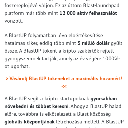
főszereplőjévé váljon. Ez az úttörő Blast-launchpad
platform már több mint
12 000 aktív felhasználót
vonzott.
A BlastUP folyamatban lévő előértékesítése
hatalmas siker, eddig több mint
5 millió dollár
gyűlt
össze. A BlastUP tokent a kripto szakértők rejtett
gyöngyszemnek tartják, amely az év végére 1000%-
ot ugorhat.
> Vásárolj BlastUP tokeneket a maximális hozamért!
<<
A BlastUP segít a kripto startupoknak
gyorsabban
növekedni és többet keresni
. Ahogy a BlastUP halad
előre, továbbra is elkötelezett a Blast közösség
globális központjának
létrehozása mellett. A BlastUP