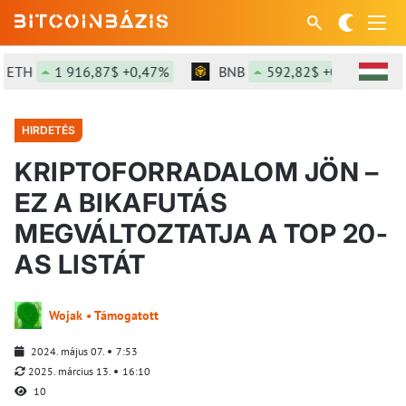
TH
1 916,87$ +0,47%
BNB
592,82$ +0,38%
HIRDETÉS
KRIPTOFORRADALOM JÖN –
EZ A BIKAFUTÁS
MEGVÁLTOZTATJA A TOP 20-
AS LISTÁT
Wojak • Támogatott
2024. május 07.
7:53
2025. március 13.
16:10
10