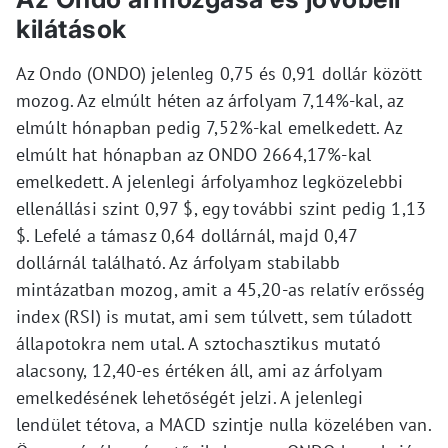
kilátások
Az Ondo (ONDO) jelenleg 0,75 és 0,91 dollár között
mozog. Az elmúlt héten az árfolyam 7,14%-kal, az
elmúlt hónapban pedig 7,52%-kal emelkedett. Az
elmúlt hat hónapban az ONDO 2664,17%-kal
emelkedett. A jelenlegi árfolyamhoz legközelebbi
ellenállási szint 0,97 $, egy további szint pedig 1,13
$. Lefelé a támasz 0,64 dollárnál, majd 0,47
dollárnál található. Az árfolyam stabilabb
mintázatban mozog, amit a 45,20-as relatív erősség
index (RSI) is mutat, ami sem túlvett, sem túladott
állapotokra nem utal. A sztochasztikus mutató
alacsony, 12,40-es értéken áll, ami az árfolyam
emelkedésének lehetőségét jelzi. A jelenlegi
lendület tétova, a MACD szintje nulla közelében van.