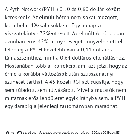
A Pyth Network (PYTH) 0,50 és 0,60 dollár között
kereskedik. Az elmúlt héten nem sokat mozgott,
körülbelül 4%-kal csökkent. Egy hónapra
visszatekintve 32%-ot esett. Az elmúlt 6 hónapban
azonban erős 42%-os nyereséget könyvelhetett el.
Jelenleg a PYTH közelebb van a 0,44 dolláros
támaszszinthez, mint a 0,64 dolláros ellenálláshoz.
Mostanában több a korrekció, ami azt jelzi, hogy az
érme a korábbi változások után szusszanásnyi
szünetet tarthat. A 45 közeli RSI azt sugallja, hogy
sem túladott, sem túlvásárolt. Mivel a mutatók nem
mutatnak erős lendületet egyik irányba sem, a PYTH
egy darabig a jelenlegi tartományban maradhat.
Az Ondo ármozgása és jövőbeli