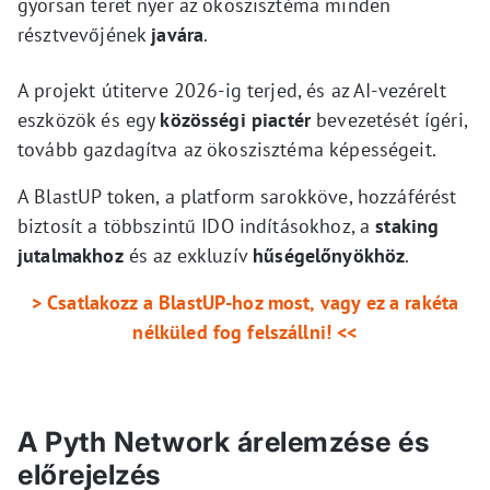
gyorsan teret nyer az ökoszisztéma minden
résztvevőjének
javára
.
A projekt útiterve 2026-ig terjed, és az AI-vezérelt
eszközök és egy
közösségi piactér
bevezetését ígéri,
tovább gazdagítva az ökoszisztéma képességeit.
A BlastUP token, a platform sarokköve, hozzáférést
biztosít a többszintű IDO indításokhoz, a
staking
jutalmakhoz
és az exkluzív
hűségelőnyökhöz
.
> Csatlakozz a BlastUP-hoz most, vagy ez a rakéta
nélküled fog felszállni! <<
A Pyth Network árelemzése és
előrejelzés