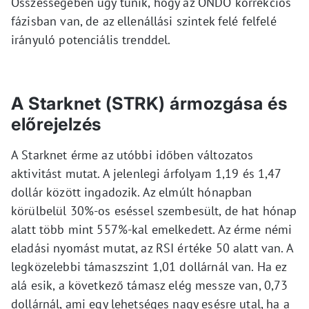
Összességében úgy tűnik, hogy az ONDO korrekciós
fázisban van, de az ellenállási szintek felé felfelé
irányuló potenciális trenddel.
A Starknet (STRK) ármozgása és
előrejelzés
A Starknet érme az utóbbi időben változatos
aktivitást mutat. A jelenlegi árfolyam 1,19 és 1,47
dollár között ingadozik. Az elmúlt hónapban
körülbelül 30%-os eséssel szembesült, de hat hónap
alatt több mint 557%-kal emelkedett. Az érme némi
eladási nyomást mutat, az RSI értéke 50 alatt van. A
legközelebbi támaszszint 1,01 dollárnál van. Ha ez
alá esik, a következő támasz elég messze van, 0,73
dollárnál, ami egy lehetséges nagy esésre utal, ha a