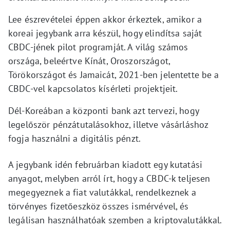
Lee észrevételei éppen akkor érkeztek, amikor a
koreai jegybank arra készül, hogy elindítsa saját
CBDC-jének pilot programját. A világ számos
országa, beleértve Kínát, Oroszországot,
Törökországot és Jamaicát, 2021-ben jelentette be a
CBDC-vel kapcsolatos kísérleti projektjeit.
Dél-Koreában a központi bank azt tervezi, hogy
legelőször pénzátutalásokhoz, illetve vásárláshoz
fogja használni a digitális pénzt.
A jegybank idén februárban kiadott egy kutatási
anyagot, melyben arról írt, hogy a CBDC-k teljesen
megegyeznek a fiat valutákkal, rendelkeznek a
törvényes fizetőeszköz összes ismérvével, és
legálisan használhatóak szemben a kriptovalutákkal.