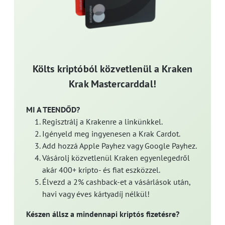
Költs kriptóból közvetlenül a Kraken
Krak Mastercarddal!
MI A TEENDŐD?
Regisztrálj a Krakenre a linkünkkel.
Igényeld meg ingyenesen a Krak Cardot.
Add hozzá Apple Payhez vagy Google Payhez.
Vásárolj közvetlenül Kraken egyenlegedről
akár 400+ kripto- és fiat eszközzel.
Élvezd a 2% cashback-et a vásárlások után,
havi vagy éves kártyadíj nélkül!
Készen állsz a mindennapi kriptós fizetésre?