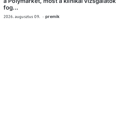
a Polymarket, most a klinikai vizsgálatok
fog...
2026. augusztus 09.
premik