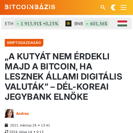
ETH
1 915,91$ +0,23%
BNB
601,36$ +0,08%
KRIPTOGAZDASÁG
„A KUTYÁT NEM ÉRDEKLI
MAJD A BITCOIN, HA
LESZNEK ÁLLAMI DIGITÁLIS
VALUTÁK” – DÉL-KOREAI
JEGYBANK ELNÖKE
Andrea
2021. március 28.
13:41
2024. július 14.
0:13