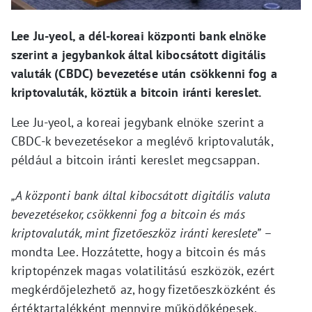
Lee Ju-yeol, a dél-koreai központi bank elnöke
szerint a jegybankok által kibocsátott digitális
valuták (CBDC) bevezetése után csökkenni fog a
kriptovaluták, köztük a bitcoin iránti kereslet.
Lee Ju-yeol, a koreai jegybank elnöke szerint a
CBDC-k bevezetésekor a meglévő kriptovaluták,
például a bitcoin iránti kereslet megcsappan.
„A központi bank által kibocsátott digitális valuta
bevezetésekor, csökkenni fog a bitcoin és más
kriptovaluták, mint fizetőeszköz iránti kereslete”
–
mondta Lee. Hozzátette, hogy a bitcoin és más
kriptopénzek magas volatilitású eszközök, ezért
megkérdőjelezhető az, hogy fizetőeszközként és
értéktartalékként mennyire működőképesek.