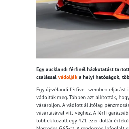
Egy aucklandi férfinél házkutatást tartot
csalással
vádolják
a helyi hatóságok, töb
Egy új-zélandi férfivel szemben eljárás
vádolták meg. Többen azt állították, hogy
vásároljon. A vádlott állítólag pénzmosá
vásárlásával vitt véghez. A férfi garázs
többek között egy 421 ezer dollár érték
Mercedes G63-at. A rendőrség lefoglalt e