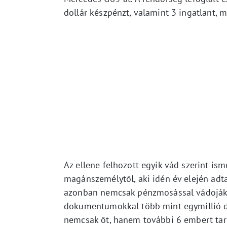
dollár készpénzt, valamint 3 ingatlant, m
Az ellene felhozott egyik vád szerint i
magánszemélytől, aki idén év elején adta 
azonban nemcsak pénzmosással vádoják. 
dokumentumokkal több mint egymillió dol
nemcsak őt, hanem további 6 embert tart