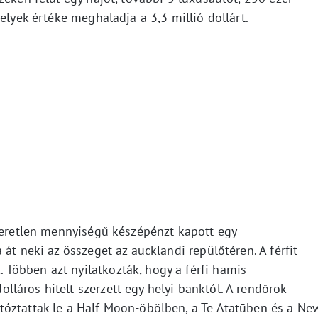
elyek értéke meghaladja a 3,3 millió dollárt.
smeretlen mennyiségű készépénzt kapott egy
át neki az összeget az aucklandi repülőtéren. A férfit
Többen azt nyilatkozták, hogy a férfi hamis
láros hitelt szerzett egy helyi banktól. A rendőrök
óztattak le a Half Moon-öbölben, a Te Atatūben és a Ne