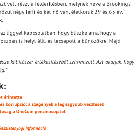
iszt vett részt a felderítésben, melynek neve a Brookings
közül négy férfi és két nő van, életkoruk 29 és 65 év.
k.
z üggyel kapcsolatban, hogy büszke arra, hogy a
zban is helyt állt, és lecsapott a bűnözőkre. Majd
sze kábítószer értékesítéséből származott. Azt akarjuk, hog
ág.”
k:
t érintette
 és korrupció: a szegények a legnagyobb vesztesek
hatóság a OneCoin pénzmosójától
Részletes jogi információ