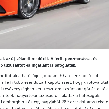
tak az új-zélandi rendőrök. A férfit pénzmosással és
b luxusautót és ingatlant is lefoglaltak.
t indítottak a hatóságok, miután 30-an pénzmosással
 a férfi több ezer dollárt kapott azért, hogy kriptovalutát
si tevékenységben vett részt, amit csúcskategóriás autók
ában több nagyértékű luxusautót találtak a hatóságok,
ű Lamborghinit és egy nagyjából 289 ezer dolláros fekete
zeken felül egy hajót, további 5 luxusautót, 250 ezer