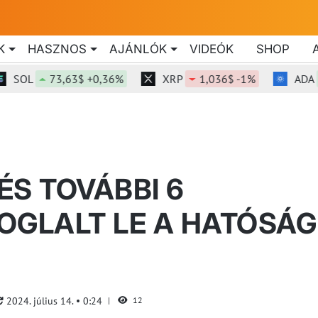
K
HASZNOS
AJÁNLÓK
VIDEÓK
SHOP
OL
73,63$ +0,36%
XRP
1,036$ -1%
ADA
0,
ÉS TOVÁBBI 6
OGLALT LE A HATÓSÁG
2024. július 14.
0:24
12