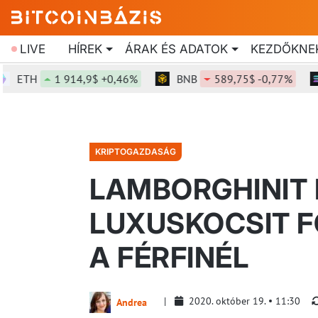
LIVE
HÍREK
ÁRAK ÉS ADATOK
KEZDŐKNE
TH
1 914,9$ +0,46%
BNB
589,75$ -0,77%
S
KRIPTOGAZDASÁG
LAMBORGHINIT 
LUXUSKOCSIT F
A FÉRFINÉL
2020. október 19.
11:30
Andrea