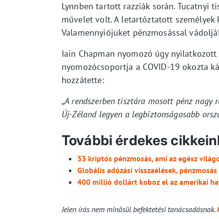
Lynnben tartott razziák során. Tucatnyi t
művelet volt. A letartóztatott személyek 
Valamennyiőjüket pénzmosással vádoljá
Iain Chapman nyomozó úgy nyilatkozott a
nyomozócsoportja a COVID-19 okozta káos
hozzátette:
„
A rendszerben tisztára mosott pénz nagy ré
Új-Zéland legyen a legbiztonságosabb orsz
További érdekes cikkein
33 kriptós pénzmosás, ami az egész világo
Globális adózási visszaélések, pénzmosás
400 millió dollárt koboz el az amerikai 
Jelen írás nem minősül befektetési tanácsadásnak.