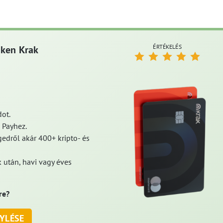
ÉRTÉKELÉS
aken Krak
ot.
 Payhez.
edről akár 400+ kripto- és
 után, havi vagy éves
re?
YLÉSE