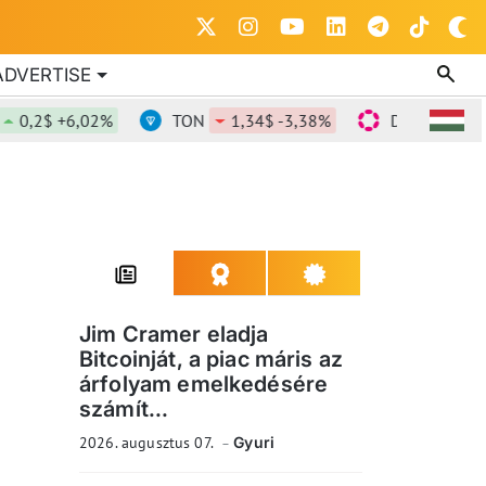
ADVERTISE
2$ +6,02%
TON
1,34$ -3,38%
DOT
0,815$ -1
Jim Cramer eladja
Bitcoinját, a piac máris az
árfolyam emelkedésére
számít...
2026. augusztus 07.
Gyuri