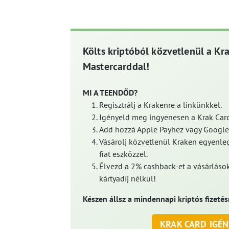
Költs kriptóból közvetlenül a Kr
Mastercarddal!
MI A TEENDŐD?
Regisztrálj a Krakenre a linkünkkel.
Igényeld meg ingyenesen a Krak Card
Add hozzá Apple Payhez vagy Google
Vásárolj közvetlenül Kraken egyenleg
fiat eszközzel.
Élvezd a 2% cashback-et a vásárlások
kártyadíj nélkül!
Készen állsz a mindennapi kriptós fizetés
KRAK CARD IGÉN