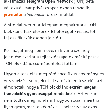
alkalmazás
Telegram Open Network
(TON) béta
változatát már privát csoportokban tesztelik,
jelentette
a
Vedomosti
orosz híroldal.
A híroldal szerint a Telegram megnyitotta a TON
blokklánc tesztelésének lehetőségét kiválasztott
fejlesztők szűk csoportja előtt.
Két magát meg nem nevezni kívánó személy
jelentése szerint a fejlesztőcsapatok már képesek
TON blokklánc csomópontokat futtatni.
Ugyan a tesztelés még zéró specifikus eredményt és
visszajelzést sem jelent, de a névtelen tesztelők azt
elmondták, hogy a TON blokklánc
extrém magas
tranzakciós gyorsasággal rendelkezik
. Azt viszont
nem tudták megmondani, hogy pontosan miért is
ilyen gyors, mert a kódbázis — beleértve az okos