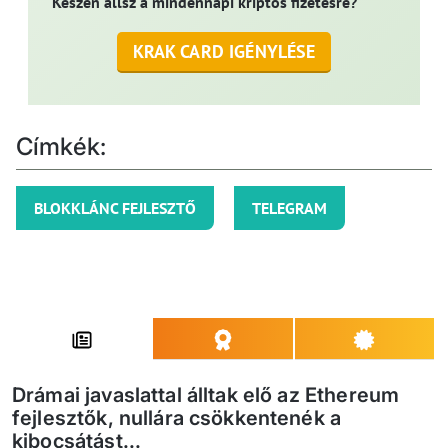
Készen állsz a mindennapi kriptós fizetésre?
KRAK CARD IGÉNYLÉSE
Címkék:
BLOKKLÁNC FEJLESZTŐ
TELEGRAM
Drámai javaslattal álltak elő az Ethereum
fejlesztők, nullára csökkentenék a
kibocsátást...