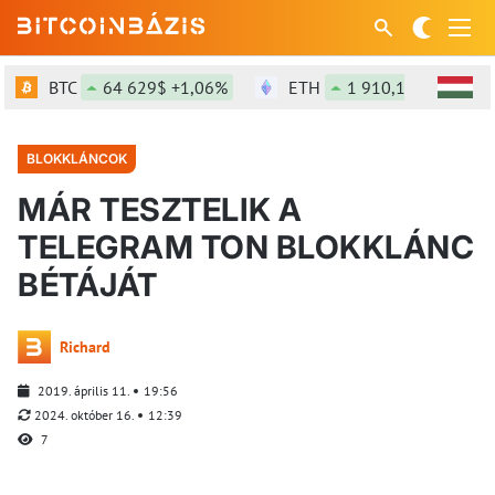
BTC
64 629$ +1,06%
ETH
1 910,11$ +2,56%
BLOKKLÁNCOK
MÁR TESZTELIK A
TELEGRAM TON BLOKKLÁNC
BÉTÁJÁT
Richard
2019. április 11.
19:56
2024. október 16.
12:39
7