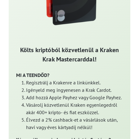
Költs kriptóból közvetlenül a Kraken
Krak Mastercarddal!
MI A TEENDŐD?
Regisztrálj a Krakenre a linkünkkel.
Igényeld meg ingyenesen a Krak Cardot.
Add hozzá Apple Payhez vagy Google Payhez.
Vásárolj közvetlenül Kraken egyenlegedről
akár 400+ kripto- és fiat eszközzel.
Élvezd a 2% cashback-et a vásárlások után,
havi vagy éves kártyadíj nélkül!