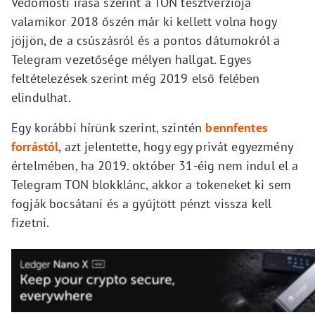
Vedomosti írása szerint a TON tesztverziója
valamikor 2018 őszén már ki kellett volna hogy
jöjjön, de a csúszásról és a pontos dátumokról a
Telegram vezetősége mélyen hallgat. Egyes
feltételezések szerint még 2019 első felében
elindulhat.
Egy korábbi hírünk szerint, szintén
bennfentes
forrástól
, azt jelentette, hogy egy privát egyezmény
értelmében, ha 2019. október 31-éig nem indul el a
Telegram TON blokklánc, akkor a tokeneket ki sem
fogják bocsátani és a gyűjtött pénzt vissza kell
fizetni.