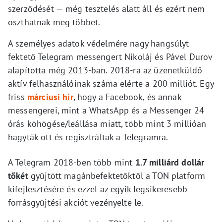
szerződését — még tesztelés alatt áll és ezért nem
oszthatnak meg többet.
A személyes adatok védelmére nagy hangsúlyt
fektető Telegram messengert Nikoláj és Pável Durov
alapította még 2013-ban. 2018-ra az üzenetküldő
aktív felhasználóinak száma elérte a 200 milliót. Egy
friss
márciusi hír
, hogy a Facebook, és annak
messengerei, mint a WhatsApp és a Messenger 24
órás köhögése/leállása miatt, több mint 3 millióan
hagyták ott és regisztráltak a Telegramra.
A Telegram 2018-ben több mint
1.7 milliárd dollár
tőkét
gyűjtött magánbefektetőktől a TON platform
kifejlesztésére és ezzel az egyik legsikeresebb
forrásgyűjtési akciót vezényelte le.