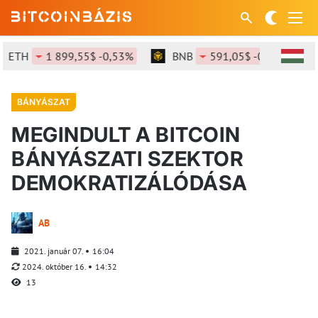
ETH
1 899,55$ -0,53%
BNB
591,05$ -0,45%
BÁNYÁSZAT
MEGINDULT A BITCOIN
BÁNYÁSZATI SZEKTOR
DEMOKRATIZÁLÓDÁSA
AB
2021. január 07.
16:04
2024. október 16.
14:32
13