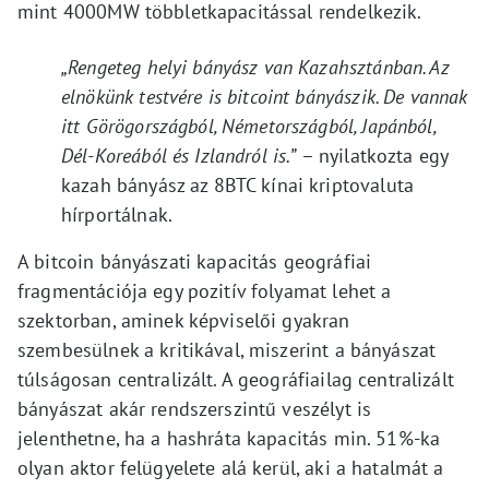
mint 4000MW többletkapacitással rendelkezik.
„Rengeteg helyi bányász van Kazahsztánban. Az
elnökünk testvére is bitcoint bányászik. De vannak
itt Görögországból, Németországból, Japánból,
Dél-Koreából és Izlandról is.”
– nyilatkozta egy
kazah bányász az 8BTC kínai kriptovaluta
hírportálnak.
A bitcoin bányászati kapacitás geográfiai
fragmentációja egy pozitív folyamat lehet a
szektorban, aminek képviselői gyakran
szembesülnek a kritikával, miszerint a bányászat
túlságosan centralizált. A geográfiailag centralizált
bányászat akár rendszerszintű veszélyt is
jelenthetne, ha a hashráta kapacitás min. 51%-ka
olyan aktor felügyelete alá kerül, aki a hatalmát a