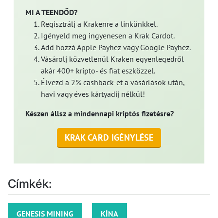
MI A TEENDŐD?
Regisztrálj a Krakenre a linkünkkel.
Igényeld meg ingyenesen a Krak Cardot.
Add hozzá Apple Payhez vagy Google Payhez.
Vásárolj közvetlenül Kraken egyenlegedről
akár 400+ kripto- és fiat eszközzel.
Élvezd a 2% cashback-et a vásárlások után,
havi vagy éves kártyadíj nélkül!
Készen állsz a mindennapi kriptós fizetésre?
KRAK CARD IGÉNYLÉSE
Címkék:
GENESIS MINING
KÍNA