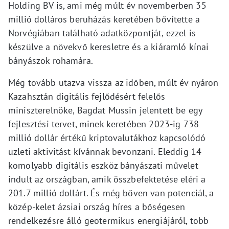
Holding BV is, ami még múlt év novemberben 35
millió dolláros beruházás keretében bővítette a
Norvégiában található adatközpontját, ezzel is
készülve a növekvő keresletre és a kiáramló kínai
bányászok rohamára.
Még tovább utazva vissza az időben, múlt év nyáron
Kazahsztán digitális fejlődésért felelős
miniszterelnöke, Bagdat Mussin jelentett be egy
fejlesztési tervet, minek keretében 2023-ig 738
millió dollár értékű kriptovalutákhoz kapcsolódó
üzleti aktivitást kívánnak bevonzani. Eleddig 14
komolyabb digitális eszköz bányászati művelet
indult az országban, amik összbefektetése eléri a
201.7 millió dollárt. És még bőven van potenciál, a
közép-kelet ázsiai ország híres a bőségesen
rendelkezésre álló geotermikus energiájáról, több