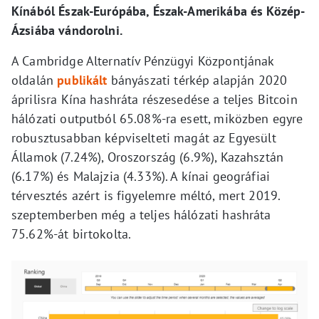
Kínából Észak-Európába, Észak-Amerikába és Közép-
Ázsiába vándorolni.
A Cambridge Alternatív Pénzügyi Központjának
oldalán
publikált
bányászati térkép alapján 2020
áprilisra Kína hashráta részesedése a teljes Bitcoin
hálózati outputból 65.08%-ra esett, miközben egyre
robusztusabban képviselteti magát az Egyesült
Államok (7.24%), Oroszország (6.9%), Kazahsztán
(6.17%) és Malajzia (4.33%). A kínai geográfiai
térvesztés azért is figyelemre méltó, mert 2019.
szeptemberben még a teljes hálózati hashráta
75.62%-át birtokolta.