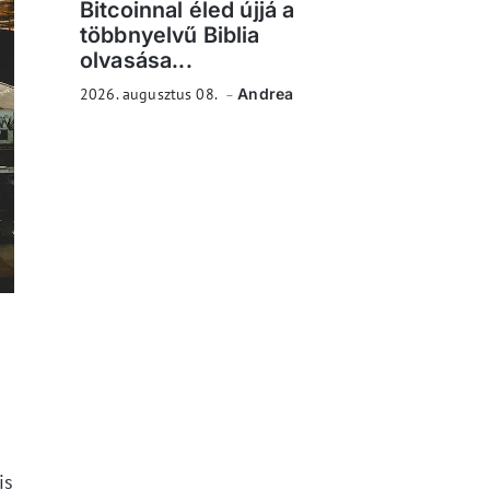
Bitcoinnal éled újjá a
többnyelvű Biblia
olvasása...
2026. augusztus 08.
Andrea
is