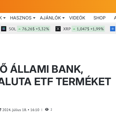
K
HASZNOS
AJÁNLÓK
VIDEÓK
SHOP
OL
76,26$ +3,32%
XRP
1,047$ +1,99%
ADA
Ő ÁLLAMI BANK,
ALUTA ETF TERMÉKET
2024. július 18.
16:10
2