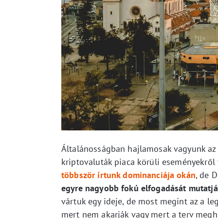
Általánosságban hajlamosak vagyunk az é
kriptovaluták piaca körüli eseményekről v
többször írtunk dominanciája okán
, de 
egyre nagyobb fokú elfogadását mutatj
vártuk egy ideje, de most megint az a le
mert nem akarják vagy mert a terv megh