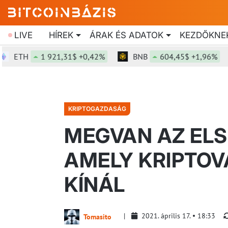
LIVE
HÍREK
ÁRAK ÉS ADATOK
KEZDŐKNE
TH
1 921,31$ +0,42%
BNB
604,45$ +1,96%
S
KRIPTOGAZDASÁG
MEGVAN AZ ELS
AMELY KRIPTOV
KÍNÁL
2021. április 17.
18:33
Tomasito