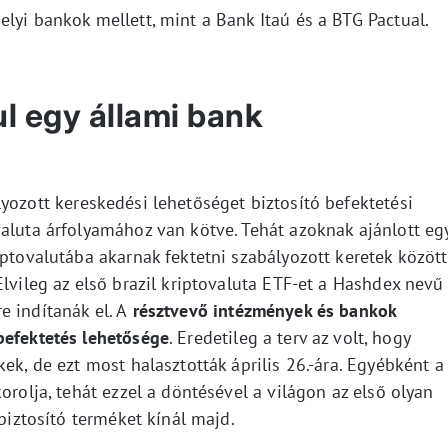
lyi bankok mellett, mint a Bank Itaú és a BTG Pactual.
ul egy állami bank
yozott kereskedési lehetőséget biztosító befektetési
valuta árfolyamához van kötve. Tehát azoknak ajánlott eg
iptovalutába akarnak fektetni szabályozott keretek között
Elvileg az első brazil kriptovaluta ETF-et a Hashdex nevű
 indítanák el. A
résztvevő intézmények és bankok
befektetés lehetősége
. Eredetileg a terv az volt, hogy
ek, de ezt most halasztották április 26.-ára. Egyébként a
orolja, tehát ezzel a döntésével a világon az első olyan
 biztosító terméket kínál majd.