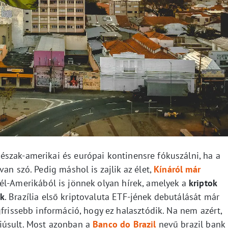
szak-amerikai és európai kontinensre fókuszálni, ha a
an szó. Pedig máshol is zajlik az élet,
Kínáról már
Dél-Amerikából is jönnek olyan hírek, amelyek a
kriptok
ák
. Brazília első kriptovaluta ETF-jének debutálását már
gfrissebb információ, hogy ez halasztódik. Na nem azért,
iúsult. Most azonban a
Banco do Brazil
nevű brazil bank 