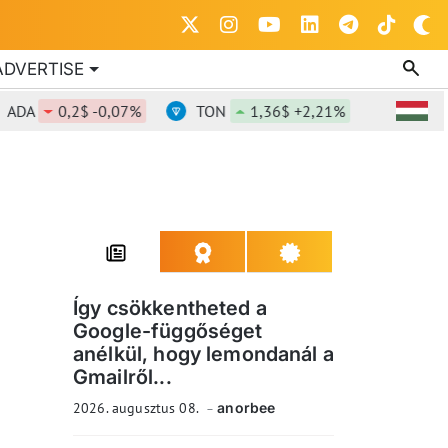
ADVERTISE
0,2$ -0,07%
TON
1,36$ +2,21%
DOT
0,818
Így csökkentheted a
Google-függőséget
anélkül, hogy lemondanál a
Gmailről...
2026. augusztus 08.
anorbee