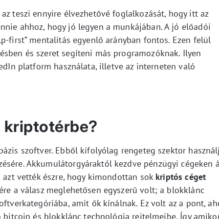
az teszi ennyire élvezhetővé foglalkozását, hogy itt az
nnie ahhoz, hogy jó legyen a munkájában. A jó előadói
p-first” mentalitás egyenlő arányban fontos. Ezen felül
ésben és szeret segíteni más programozóknak. Ilyen
edIn platform használata, illetve az interneten való
 kriptotérbe?
ázis szoftver. Ebből kifolyólag rengeteg szektor használ
zésére. Akkumulátorgyáraktól kezdve pénzügyi cégeken á
n azt vették észre, hogy kimondottan sok
kriptós céget
ére a válasz meglehetősen egyszerű volt; a blokklánc
ftverkategóriába, amit ők kínálnak. Ez volt az a pont, ah
a bitcoin és blokklánc technológia rejtelmeibe. Így amiko