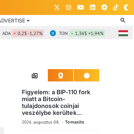
ADVERTISE
0,2$ -1,27%
TON
1,36$ +1,94%
DOT
0,81
Figyelem: a BIP-110 fork
miatt a Bitcoin-
tulajdonosok coinjai
veszélybe kerültek...
2026. augusztus 08.
Tomasito