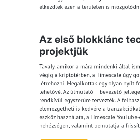
elkezdtek ezen a területen is mozgolódni,
Az első blokklánc t
projektjük
Tavaly, amikor a mára mindenki által is
végig a kriptotérben, a Timescale úgy g
létrehozni. Megalkottak egy olyan nyílt 
lehetővé. Az útmutató – bevezető jelleg
rendkívül egyszerűre tervezték. A felhasz
elemezgetheti is kedvére a tranzakciókat
eszköz használata, a Timescale YouTube-
nehézségen, valamint bemutatja a frissítet