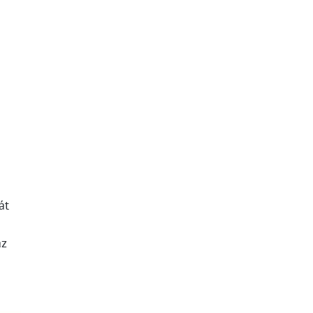
t
át
az