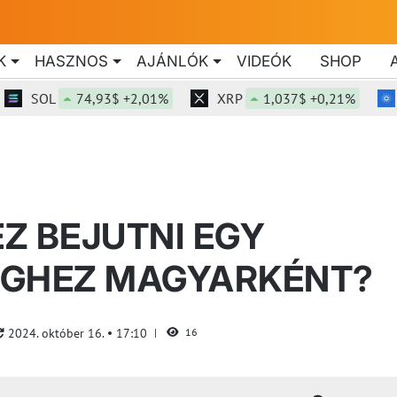
K
HASZNOS
AJÁNLÓK
VIDEÓK
SHOP
SOL
74,93$ +2,01%
XRP
1,037$ +0,21%
ADA
Z BEJUTNI EGY
ÉGHEZ MAGYARKÉNT?
2024. október 16.
17:10
16