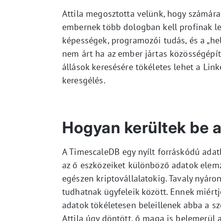
Attila megosztotta velünk, hogy számára 
embernek több dologban kell profinak le
képességek, programozói tudás, és a „hel
nem árt ha az ember jártas közösségépít
állások keresésére tökéletes lehet a Link
keresgélés.
Hogyan kerültek be a
A TimescaleDB egy nyílt forráskódú adatb
az ő eszközeiket különböző adatok elem
egészen kriptovállalatokig. Tavaly nyáro
tudhatnak ügyfeleik között. Ennek miértj
adatok tökéletesen beleillenek abba a szo
Attila úgy döntött, ő maga is belemerül 