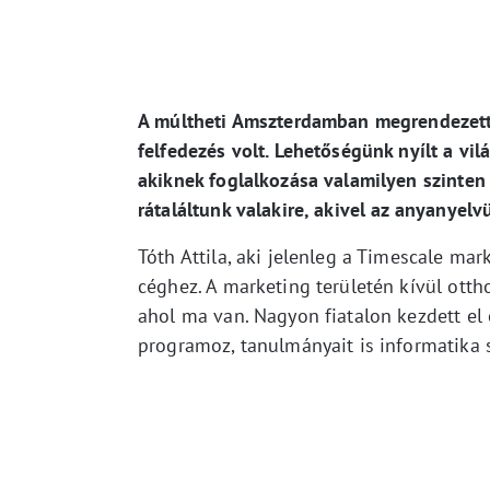
A múltheti Amszterdamban megrendezet
felfedezés volt. Lehetőségünk nyílt a vi
akiknek foglalkozása valamilyen szinten
rátaláltunk valakire, akivel az anyanyel
Tóth Attila, aki jelenleg a Timescale mar
céghez. A marketing területén kívül otth
ahol ma van. Nagyon fiatalon kezdett el 
programoz, tanulmányait is informatika s