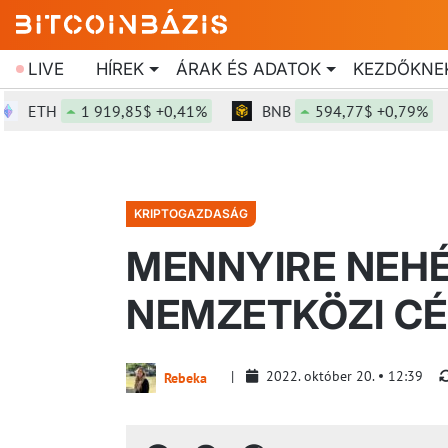
LIVE
HÍREK
ÁRAK ÉS ADATOK
KEZDŐKNE
TH
1 919,85$ +0,41%
BNB
594,77$ +0,79%
KRIPTOGAZDASÁG
MENNYIRE NEHÉ
NEMZETKÖZI C
2022. október 20.
12:39
Rebeka