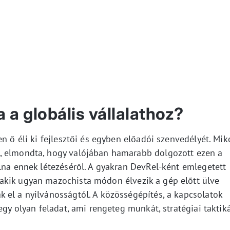
a a globális vállalathoz?
n ő éli ki fejlesztői és egyben előadói szenvedélyét. Mik
, elmondta, hogy valójában hamarabb dolgozott ezen a
lna ennek létezéséről. A gyakran DevRel-ként emlegetett
akik ugyan mazochista módon élvezik a gép előtt ülve
 el a nyilvánosságtól. A közösségépítés, a kapcsolatok
egy olyan feladat, ami rengeteg munkát, stratégiai taktiká