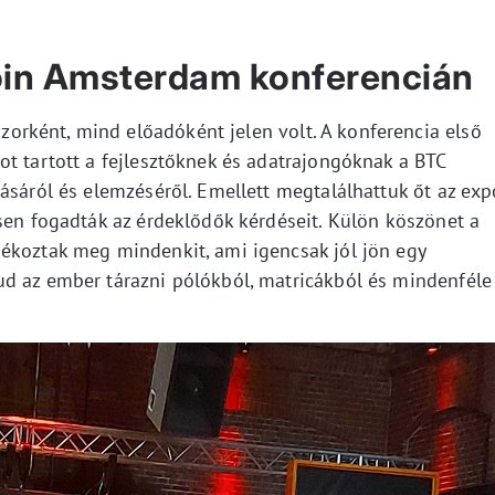
coin Amsterdam konferencián
rként, mind előadóként jelen volt. A konferencia első
ot tartott a fejlesztőknek és adatrajongóknak a BTC
ásáról és elemzéséről. Emellett megtalálhattuk őt az exp
sen fogadták az érdeklődők kérdéseit. Külön köszönet a
ékoztak meg mindenkit, ami igencsak jól jön egy
d az ember tárazni pólókból, matricákból és mindenféle