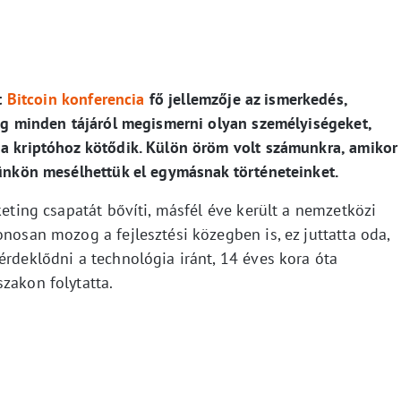
t
Bitcoin konferencia
fő jellemzője az ismerkedés,
lág minden tájáról megismerni olyan személyiségeket,
 a kriptóhoz kötődik. Külön öröm volt számunkra, amikor
vünkön mesélhettük el egymásnak történeteinket.
keting csapatát bővíti, másfél éve került a nemzetközi
onosan mozog a fejlesztési közegben is, ez juttatta oda,
érdeklődni a technológia iránt, 14 éves kora óta
zakon folytatta.