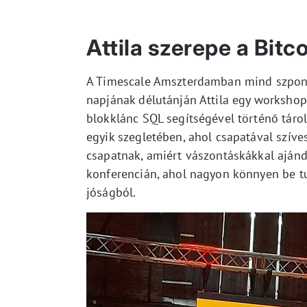
Attila szerepe a Bit
A Timescale Amszterdamban mind szponzo
napjának délutánján Attila egy workshop
blokklánc SQL segítségével történő tárol
egyik szegletében, ahol csapatával szíve
csapatnak, amiért vászontáskákkal ajánd
konferencián, ahol nagyon könnyen be tu
jóságból.