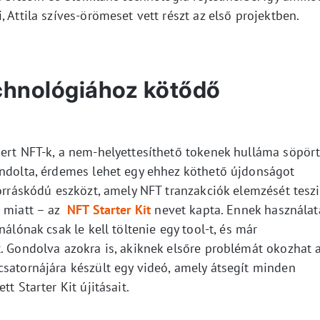
 Attila szíves-örömeset vett részt az első projektben.
echnológiához kötődő
mert NFT-k, a nem-helyettesíthető tokenek hulláma söpör
ondolta, érdemes lehet egy ehhez köthető újdonságot
forráskódú eszközt, amely NFT tranzakciók elemzését teszi
e miatt – az
NFT Starter Kit
nevet kapta. Ennek használat
nálónak csak le kell töltenie egy tool-t, és már
. Gondolva azokra is, akiknek elsőre problémát okozhat 
csatornájára készült egy videó, amely átsegít minden
t Starter Kit újitásait.