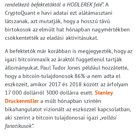
rendelkező befektetőktől a HODLEREK felé”.
A
CryptoQuant e havi adatai ezt alátámasztani
látszanak, azt mutatják, hogy a hosszú távú
birtokosok az elmúlt hat hónapban nagymértékben
csökkentették az eladási aktivitásukat.
A befektetők már korábban is megjegyezték, hogy az
igazi bitcoinmaxik az áraktól függetlenül tartják
állományukat. Paul Tudor Jones például hozzátette,
hogy a bitcoin-tulajdonosok 86%-a nem adta el
eszközeit, amikor 2017 és 2018 között az árfolyam
17 000 dollárról 3000 dollárra esett.
Stanley
Druckenmiller
a múlt hónapban szintén
bikahangulatot vizionált az eszközzel kapcsolatban,
aki szerint a bitcoin tulajdonosai igazi
„vallási
fanatikusok”.