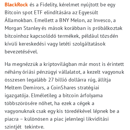
BlackRock
és a Fidelity, kérelmet nyújtott be egy
Bitcoin spot ETF elindítására az Egyesült
Államokban. Emellett a BNY Melon, az Invesco, a
Morgan Stanley és mások korábban is próbálkoztak
bitcoinhoz kapcsolódó termékek, például tőzsdén
kívüli kereskedési vagy letéti szolgáltatások
bevezetésével.
Ha megnézzük a kriptovilágban már most is érintett
néhány óriási pénzügyi vállalatot, a kezelt vagyonuk
összesen legalább 27 billió dollárra rúg, állítja
Meltem Demirors, a CoinShares stratégiai
igazgatója. Elméletileg a bitcoin árfolyama
többszörösére nőhet, ha ezek a cégek a
vagyonuknak csak egy kis töredékével lépnek be a
piacra – különösen a piac jelenlegi likviditási
szintjét tekintve.