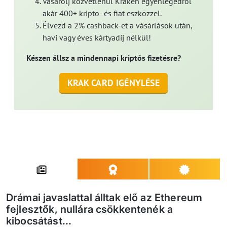
Vásárolj közvetlenül Kraken egyenlegedről
akár 400+ kripto- és fiat eszközzel.
Élvezd a 2% cashback-et a vásárlások után,
havi vagy éves kártyadíj nélkül!
Készen állsz a mindennapi kriptós fizetésre?
KRAK CARD IGÉNYLÉSE
Drámai javaslattal álltak elő az Ethereum
fejlesztők, nullára csökkentenék a
kibocsátást...