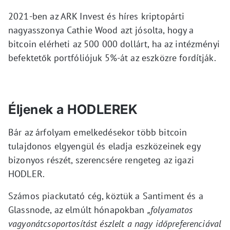
2021-ben az ARK Invest és híres kriptopárti
nagyasszonya Cathie Wood azt jósolta, hogy a
bitcoin elérheti az 500 000 dollárt, ha az intézményi
befektetők portfóliójuk 5%-át az eszközre fordítják.
Éljenek a HODLEREK
Bár az árfolyam emelkedésekor több bitcoin
tulajdonos elgyengül és eladja eszközeinek egy
bizonyos részét, szerencsére rengeteg az igazi
HODLER.
Számos piackutató cég, köztük a Santiment és a
Glassnode, az elmúlt hónapokban
„folyamatos
vagyonátcsoportosítást észlelt a nagy időpreferenciával