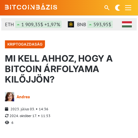
ETH
1 909,35$ +1,97%
BNB
593,95$ +0,11%
KRIPTOGAZDASÁG
MI KELL AHHOZ, HOGY A
BITCOIN ÁRFOLYAMA
KILŐJJÖN?
Andrea
2023. július 03.
14:36
2024. október 17.
11:53
6