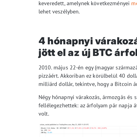
keveredett, amelynek következményei
me
lehet veszélyben.
4 hónapnyi várakozá
jött el az új BTC ár
2010. május 22-én egy (magyar származ
pizzáért. Akkoriban ez körülbelül 40 dol
milliárd dollár, tekintve, hogy a Bitcoin
Négy hónapnyi várakozás, ármozgás és s
fellélegezhettek: az árfolyam pár napja á
volt.