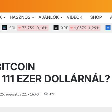
K
HASZNOS
AJÁNLÓK
VIDEÓK
SHOP
SOL
73,75$ -0,16%
XRP
1,057$ -1,29%
ADA
BITCOIN
111 EZER DOLLÁRNÁL?
25. augusztus 22.
16:40
422