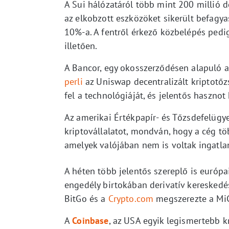
A Sui hálózatáról több mint 200 millió d
az elkobzott eszközöket sikerült befagyas
10%-a. A fentről érkező közbelépés ped
illetően.
A Bancor, egy okosszerződésen alapuló 
perli
az Uniswap decentralizált kriptotőzs
fel a technológiáját, és jelentős hasznot
Az amerikai Értékpapír- és Tőzsdefelügy
kriptovállalatot, mondván, hogy a cég tö
amelyek valójában nem is voltak ingatla
A héten több jelentős szereplő is európ
engedély birtokában derivatív kereskedés
BitGo és a
Crypto.com
megszerezte a MiC
A
Coinbase
, az USA egyik legismertebb k