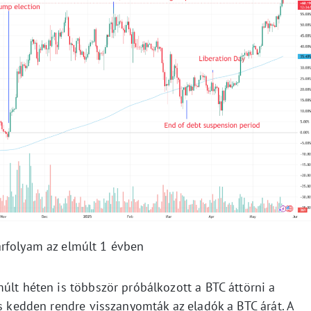
árfolyam az elmúlt 1 évben
últ héten is többször próbálkozott a BTC áttörni a
és kedden rendre visszanyomták az eladók a BTC árát. A