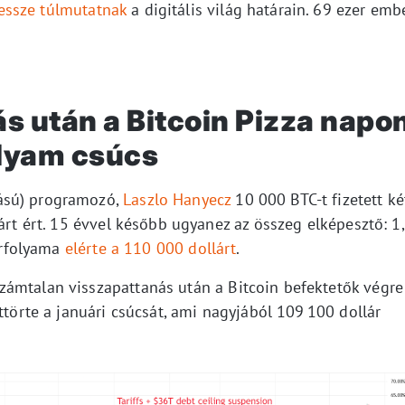
ssze túlmutatnak
a digitális világ határain. 69 ezer emb
s után a Bitcoin Pizza napo
folyam csúcs
ású) programozó,
Laszlo Hanyecz
10 000 BTC-t fizetett ké
lárt ért. 15 évvel később ugyanez az összeg elképesztő: 1
 árfolyama
elérte a 110 000 dollárt
.
zámtalan visszapattanás után a Bitcoin befektetők végre
ttörte a januári csúcsát, ami nagyjából 109 100 dollár