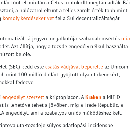
ollár tűnt el, miután a Cetus protokollt megtámadták. Bá
ztani, a hálózatról eltűnt a teljes zárolt érték több mint
ig
komoly kérdéseket vet
fel a Sui decentralizáltságát
automatizált árjegyző megalkotója szabadalomsértés
mia
dét. Azt állítja, hogy a tőzsde engedély nélkül használta
 húzott belőle.
elet (SEC) kedd este
csalás vádjával beperelte
az Unicoin
bb mint 100 millió dollárt gyűjtött olyan tokenekért,
nokkal fedezve.
ai
engedélyt szerzett
a kriptopiacon. A
Kraken
a MiFID
t is lehetővé tehet a jövőben, míg a Trade Republic, a
A engedélyt, ami a szabályos uniós működéshez kell.
riptovaluta-tőzsdéje súlyos adatlopási incidensbe