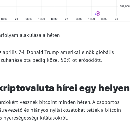
árfolyam alakulása a héten
z április 7-i, Donald Trump amerikai elnök globális
 zuhanása óta pedig közel 50%-ot erősödött.
riptovaluta hírei egy helyen
iárdokért vesznek bitcoint minden héten. A csoportos
félrevezető és hiányos nyilatkozatokat tettek a bitcoin-
s nyereségességi kilátásokról.