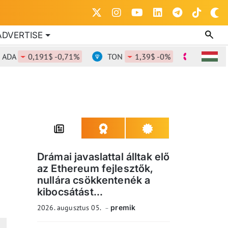
ADVERTISE
0,191$ -0,71%
TON
1,39$ -0%
DOT
0,838
Drámai javaslattal álltak elő
az Ethereum fejlesztők,
nullára csökkentenék a
kibocsátást...
2026. augusztus 05.
premik