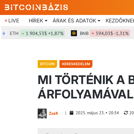
LIVE
HÍREK
ÁRAK ÉS ADATOK
KEZDŐKNE
ETH
1 904,53$ +1,87%
BNB
594,03$ -1,31%
BITCOIN
KERESKEDELEM
MI TÖRTÉNIK A 
ÁRFOLYAMÁVAL 
2025. május 23.
20:34
20
Zsófi