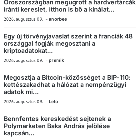
Oroszországban megugrott a hardvertárcák
iránti kereslet, itthon is bő a kínálat...
2026. augusztus 09.
anorbee
Egy új törvényjavaslat szerint a franciák 48
országgal fogják megosztani a
kriptoadatokat...
2026. augusztus 09.
premik
Megosztja a Bitcoin-közösséget a BIP-110:
kettészakadhat a hálózat a nempénzügyi
adatok mi...
2026. augusztus 09.
Lelo
Bennfentes kereskedést sejtenek a
Polymarketen Baka András jelölése
kapcsán...