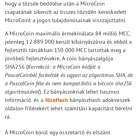
hogy a tőzsde bedőlése után a MicroCoin
csapatának sikerült az összes tőzsdén kereskedett
MicroCoint a jogos tulajdonosainak visszajuttatni.
A MicroCoin maximális érmekínálata 84 millió MCC,
jelenleg 12 889 000 került kibányászásra és ebből a
fejlesztői tárcákban 150 000 MCC tartottak meg a
jövőbeli fejlesztésekre. A coin bányászalgója
SHA256 (
Korrekció: a MicroCoin kódját a
PascalCoinból forkolták és ugyan az algoritmus SHA, de
a PascalCoin féle és nem kompatibilis a bitcoin sha256
algoritmusával
). Ez bányászoknak lehet hasznos
információ. és a
NiceHash
bányászhash adokveszek
oldalon fillérekért lehet számítási kapacitást bérelni
rá.
A MicroCoin körül egy összetartó és elszánt