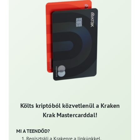
Költs kriptóból közvetlenül a Kraken
Krak Mastercarddal!
MI A TEENDŐD?
Regisztrálj a Krakenre a linkünkkel.