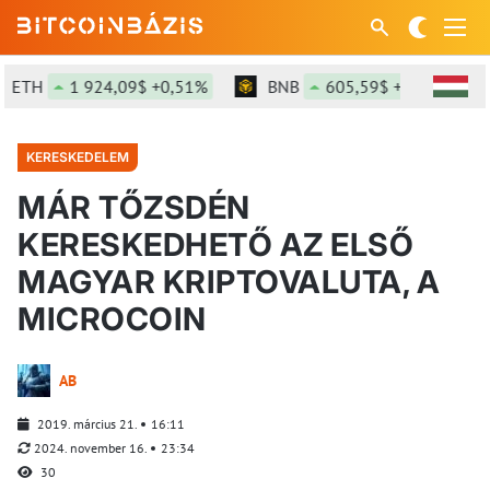
ETH
1 924,09$ +0,51%
BNB
605,59$ +0,43%
KERESKEDELEM
MÁR TŐZSDÉN
KERESKEDHETŐ AZ ELSŐ
MAGYAR KRIPTOVALUTA, A
MICROCOIN
AB
2019. március 21.
16:11
2024. november 16.
23:34
30