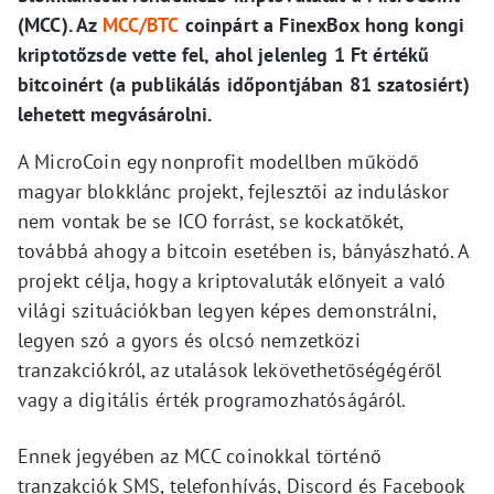
(MCC). Az
MCC/BTC
coinpárt a FinexBox hong kongi
kriptotőzsde vette fel, ahol jelenleg 1 Ft értékű
bitcoinért (a publikálás időpontjában 81 szatosiért)
lehetett megvásárolni.
A MicroCoin egy nonprofit modellben működő
magyar blokklánc projekt, fejlesztői az induláskor
nem vontak be se ICO forrást, se kockatőkét,
továbbá ahogy a bitcoin esetében is, bányászható. A
projekt célja, hogy a kriptovaluták előnyeit a való
világi szituációkban legyen képes demonstrálni,
legyen szó a gyors és olcsó nemzetközi
tranzakciókról, az utalások lekövethetőségégéről
vagy a digitális érték programozhatóságáról.
Ennek jegyében az MCC coinokkal történő
tranzakciók SMS, telefonhívás, Discord és Facebook