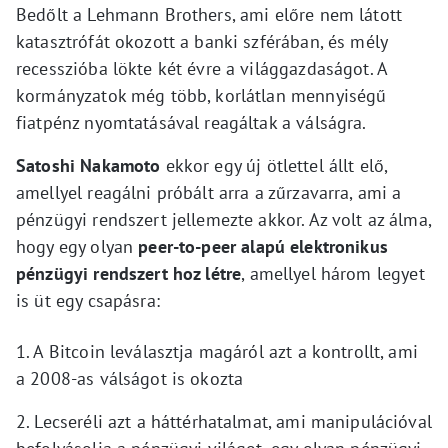
Bedőlt a Lehmann Brothers, ami előre nem látott
katasztrófát okozott a banki szférában, és mély
recesszióba lökte két évre a világgazdaságot. A
kormányzatok még több, korlátlan mennyiségű
fiatpénz nyomtatásával reagáltak a válságra.
Satoshi Nakamoto
ekkor egy új ötlettel állt elő,
amellyel reagálni próbált arra a zűrzavarra, ami a
pénzügyi rendszert jellemezte akkor. Az volt az álma,
hogy egy olyan
peer-to-peer alapú elektronikus
pénzügyi rendszert hoz létre
, amellyel három legyet
is üt egy csapásra:
1. A Bitcoin leválasztja magáról azt a kontrollt, ami
a 2008-as válságot is okozta
2. Lecseréli azt a háttérhatalmat, ami manipulációval