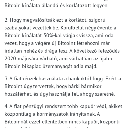
Bitcoin kínálata állandó és korlátozott legyen.
2. Hogy megvalósítsák ezt a korlátot, szigorú
szabályokat vezettek be. Körülbelül négy évente a
Bitcoin kínálatát 50%-kal vágják vissza, ami oda
vezet, hogy a végére új Bitcoint létrehozni már
irdatlan nehéz és drága lesz. A következő feleződés
2020 májusára várható, ami várhatóan az újabb
Bitcoin bikapiac üzemanyagát adja majd.
3. A fiatpénzek használata a bankoktól függ. Ezért a
Bitcoint úgy terveztek, hogy bárki bármikor
hozzáférhet, és úgy használja fel, ahogy szeretné.
4. A fiat pénzügyi rendszert több kapuőr védi, akiket
központilag a kormányzatok irányítanak. A
Bitcoinnál ezzel ellentétben nincs kapuőr, központi