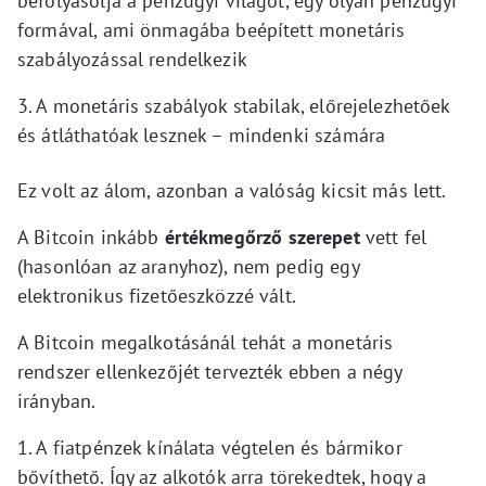
befolyásolja a pénzügyi világot, egy olyan pénzügyi
formával, ami önmagába beépített monetáris
szabályozással rendelkezik
3. A monetáris szabályok stabilak, előrejelezhetőek
és átláthatóak lesznek – mindenki számára
Ez volt az álom, azonban a valóság kicsit más lett.
A Bitcoin inkább
értékmegőrző szerepet
vett fel
(hasonlóan az aranyhoz), nem pedig egy
elektronikus fizetőeszközzé vált.
A Bitcoin megalkotásánál tehát a monetáris
rendszer ellenkezőjét tervezték ebben a négy
irányban.
1. A fiatpénzek kínálata végtelen és bármikor
bővíthető. Így az alkotók arra törekedtek, hogy a