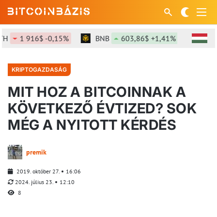
1 916$ -0,15%
BNB
603,86$ +1,41%
SOL
76
KRIPTOGAZDASÁG
MIT HOZ A BITCOINNAK A
KÖVETKEZŐ ÉVTIZED? SOK
MÉG A NYITOTT KÉRDÉS
premik
2019. október 27.
16:06
2024. július 23.
12:10
8