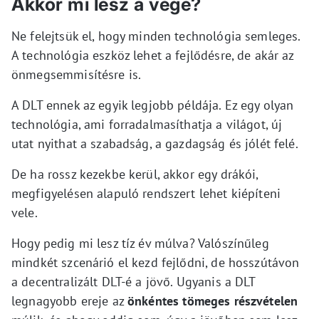
Akkor mi lesz a vége?
Ne felejtsük el, hogy minden technológia semleges.
A technológia eszköz lehet a fejlődésre, de akár az
önmegsemmisítésre is.
A DLT ennek az egyik legjobb példája. Ez egy olyan
technológia, ami forradalmasíthatja a világot, új
utat nyithat a szabadság, a gazdagság és jólét felé.
De ha rossz kezekbe kerül, akkor egy drákói,
megfigyelésen alapuló rendszert lehet kiépíteni
vele.
Hogy pedig mi lesz tíz év múlva? Valószínűleg
mindkét szcenárió el kezd fejlődni, de hosszútávon
a decentralizált DLT-é a jövő. Ugyanis a DLT
legnagyobb ereje az
önkéntes tömeges részvételen