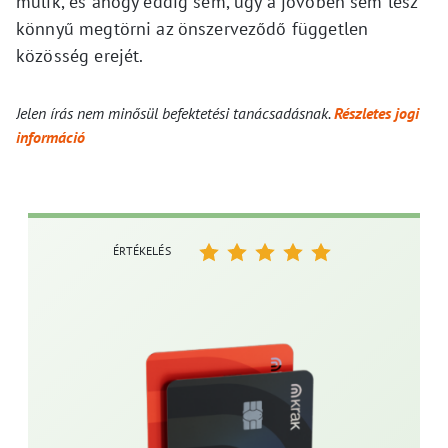
múlik, és ahogy eddig sem, úgy a jövőben sem lesz
könnyű megtörni az önszerveződő független
közösség erejét.
Jelen írás nem minősül befektetési tanácsadásnak.
Részletes jogi
információ
ÉRTÉKELÉS