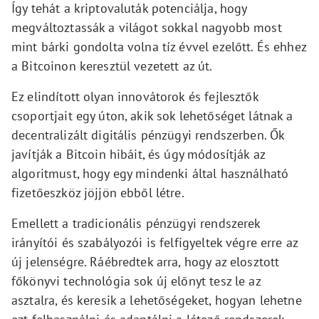
Így tehát a kriptovaluták potenciálja, hogy
megváltoztassák a világot sokkal nagyobb most
mint bárki gondolta volna tíz évvel ezelőtt. És ehhez
a Bitcoinon keresztül vezetett az út.
Ez elindított olyan innovátorok és fejlesztők
csoportjait egy úton, akik sok lehetőséget látnak a
decentralizált digitális pénzügyi rendszerben. Ők
javítják a Bitcoin hibáit, és úgy módosítják az
algoritmust, hogy egy mindenki által használható
fizetőeszköz jöjjön ebből létre.
Emellett a tradicionális pénzügyi rendszerek
irányítói és szabályozói is felfigyeltek végre erre az
új jelenségre. Ráébredtek arra, hogy az elosztott
főkönyvi technológia sok új előnyt tesz le az
asztalra, és keresik a lehetőségeket, hogyan lehetne