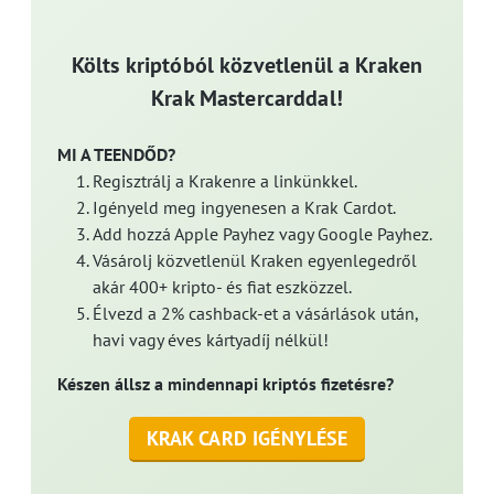
Költs kriptóból közvetlenül a Kraken
Krak Mastercarddal!
MI A TEENDŐD?
Regisztrálj a Krakenre a linkünkkel.
Igényeld meg ingyenesen a Krak Cardot.
Add hozzá Apple Payhez vagy Google Payhez.
Vásárolj közvetlenül Kraken egyenlegedről
akár 400+ kripto- és fiat eszközzel.
Élvezd a 2% cashback-et a vásárlások után,
havi vagy éves kártyadíj nélkül!
Készen állsz a mindennapi kriptós fizetésre?
KRAK CARD IGÉNYLÉSE