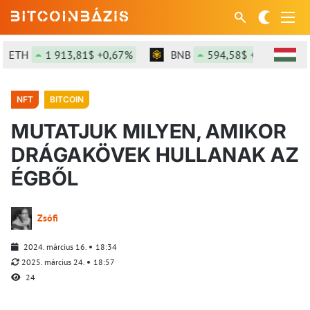
ETH
1 913,81$ +0,67%
BNB
594,58$ +1,64%
NFT
BITCOIN
MUTATJUK MILYEN, AMIKOR
DRÁGAKÖVEK HULLANAK AZ
ÉGBŐL
Zsófi
2024. március 16.
18:34
2025. március 24.
18:57
24