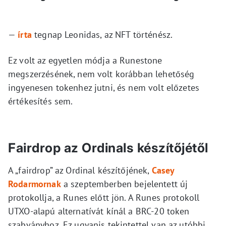
—
írta
tegnap Leonidas, az NFT történész.
Ez volt az egyetlen módja a Runestone
megszerzésének, nem volt korábban lehetőség
ingyenesen tokenhez jutni, és nem volt előzetes
értékesítés sem.
Fairdrop az Ordinals készítőjétől
A „fairdrop” az Ordinal készítőjének,
Casey
Rodarmornak
a szeptemberben bejelentett új
protokollja, a Runes előtt jön. A Runes protokoll
UTXO-alapú alternatívát kínál a BRC-20 token
szabványhoz. Ez ugyanis tekintettel van az utóbbi