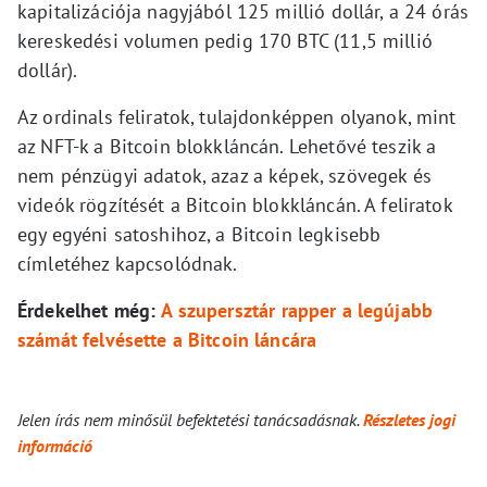
kapitalizációja nagyjából 125 millió dollár, a 24 órás
kereskedési volumen pedig 170 BTC (11,5 millió
dollár).
Az ordinals feliratok, tulajdonképpen olyanok, mint
az NFT-k a Bitcoin blokkláncán. Lehetővé teszik a
nem pénzügyi adatok, azaz a képek, szövegek és
videók rögzítését a Bitcoin blokkláncán. A feliratok
egy egyéni satoshihoz, a Bitcoin legkisebb
címletéhez kapcsolódnak.
Érdekelhet még:
A szupersztár rapper a legújabb
számát felvésette a Bitcoin láncára
Jelen írás nem minősül befektetési tanácsadásnak.
Részletes jogi
információ