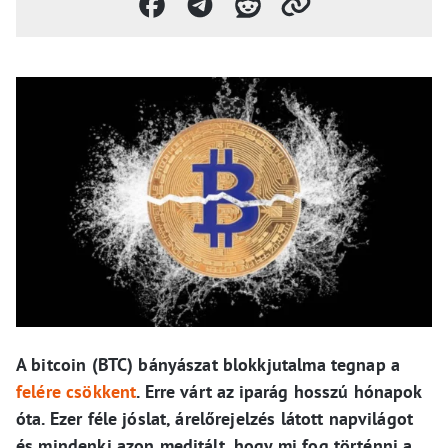
A bitcoin (BTC) bányászat blokk​​jutalma tegnap a
felére csökkent
. Erre várt az iparág hosszú hónapok
óta. Ezer féle jóslat, árelőrejelzés látott napvilágot
és mindenki azon meditált, hogy mi fog történni a