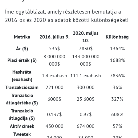
Íme egy táblázat, amely részletesen bemutatja a
2016-os és 2020-as adatok közötti különbségeket!
2020. május
Metrika
2016. július 9.
Különbség
10.
Ár ($)
535$
7830$
1364%
8 000 000
143 000 000
Piaci érték ($)
1688%
000$
000$
Hashráta
1.4 exahash
111.1 exahash
7836%
(exahash)
Tranzakciószám
221 000
300 000
36%
Tranzakció
6000$
25 600$
327%
átlagértéke ($)
Tranzakció
0.137$
0.97$
608%
átlagdíja ($)
Aktív címek
430 000
674 000
57%
Tweetek
24 000
31 000
29%