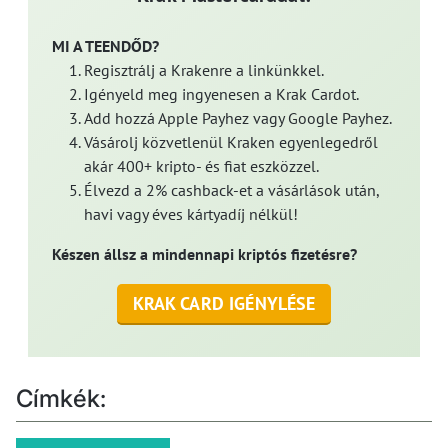
MI A TEENDŐD?
Regisztrálj a Krakenre a linkünkkel.
Igényeld meg ingyenesen a Krak Cardot.
Add hozzá Apple Payhez vagy Google Payhez.
Vásárolj közvetlenül Kraken egyenlegedről
akár 400+ kripto- és fiat eszközzel.
Élvezd a 2% cashback-et a vásárlások után,
havi vagy éves kártyadíj nélkül!
Készen állsz a mindennapi kriptós fizetésre?
KRAK CARD IGÉNYLÉSE
Címkék: