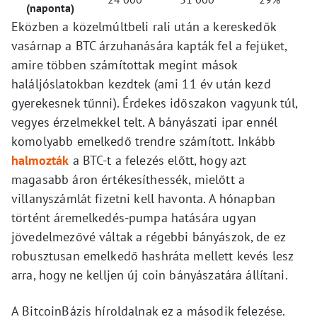
(naponta)
Eközben a közelmúltbeli rali után a kereskedők
vasárnap a BTC árzuhanására kapták fel a fejüket,
amire többen számítottak megint mások
haláljóslatokban kezdtek (ami 11 év után kezd
gyerekesnek tűnni). Érdekes időszakon vagyunk túl,
vegyes érzelmekkel telt. A bányászati ipar ennél
komolyabb emelkedő trendre számított. Inkább
halmozták
a BTC-t a felezés előtt, hogy azt
magasabb áron értékesíthessék, mielőtt a
villanyszámlát fizetni kell havonta. A hónapban
történt áremelkedés-pumpa hatására ugyan
jövedelmezővé váltak a régebbi bányászok, de ez
robusztusan emelkedő hashráta mellett kevés lesz
arra, hogy ne kelljen új coin bányászatára állítani.
A BitcoinBázis híroldalnak ez a második felezése.