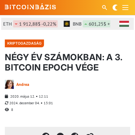
TH
1 912,88$ -0,22%
BNB
601,25$ +1,33%
KRIPTOGAZDASÁG
NÉGY ÉV SZÁMOKBAN: A 3.
BITCOIN EPOCH VÉGE
Andrea
2020. május 12.
12:11
2024. december 04.
13:01
8