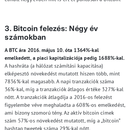
3. Bitcoin felezés: Négy év
számokban
A BTC ára 2016. május 10. óta 1364%-kal
emelkedett, a piaci kapitalizációja pedig 1688%-kal.
A hashráta (a hálózat számítási kapacitása)
elképesztő növekedést mutatott hiszen több, mint
7836%-kal magasabb. A napi tranzakciók száma
36%-kal, míg a tranzakciók átlagos értéke 327%-kal
nőtt. A tranzakciók átlagdíja a 2016-os felezést
figyelembe véve meghaladta a 608%-os emelkedést,
ami bizony szomorú tény. Az aktív bitcoin címek
szám 57%-os növekedést mutatott, míg a „bitcoin”
hashtag tweetek száma 29%-kal nőtt.