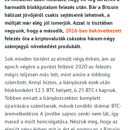
harmadik blokkjutalom felezés után. Bár a Bitcoin
hálózat jövőjéről csakis sejtéseink lehetnek, a
múltját már elég jól ismerjük. Azzal is tisztában
vagyunk, hogy a második,
2016-ban bekövetkezett
felezés óta a kriptovaluták császára három-négy
számjegyű növekedést produkált.
Sok minden történt az elmúlt négy évben, ám az
epoch végére a pontot feltevő 2020-as felezés
mégis teljesen más lett, mint amire a többség
számított. Annyi biztos, a bányászok ezek után
blokkonként 12.5 BTC helyett, 6.25 BTC-t kapnak.
Többen emiatt a bányászszektor komplett
újraírására számítanak, mások további drámai BTC-
áremelkedésre. A jövőbe sajnos senki nem lát, így
marad a múlt boncolgatása. Nézzük meg, hogy az
elmúlt négy évben mit is ért el pontosan a Bitcoin.