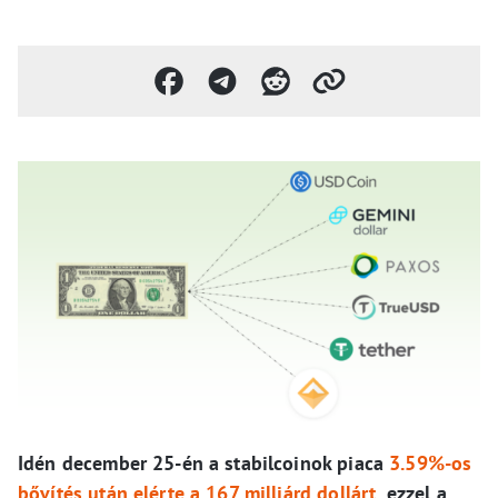
Idén december 25-én a stabilcoinok piaca
3.59%-os
bővítés után elérte a 167 milliárd dollárt
, ezzel a