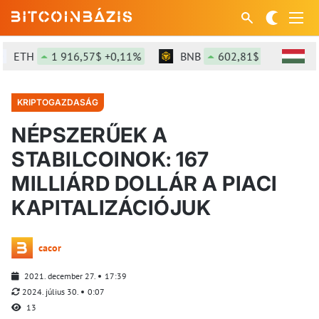
ETH
1 916,57$ +0,11%
BNB
602,81$ +0,3%
KRIPTOGAZDASÁG
NÉPSZERŰEK A
STABILCOINOK: 167
MILLIÁRD DOLLÁR A PIACI
KAPITALIZÁCIÓJUK
cacor
2021. december 27.
17:39
2024. július 30.
0:07
13