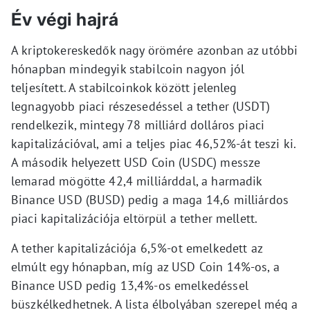
Év végi hajrá
A kriptokereskedők nagy örömére azonban az utóbbi
hónapban mindegyik stabilcoin nagyon jól
teljesített. A stabilcoinkok között jelenleg
legnagyobb piaci részesedéssel a tether (USDT)
rendelkezik, mintegy 78 milliárd dolláros piaci
kapitalizációval, ami a teljes piac 46,52%-át teszi ki.
A második helyezett USD Coin (USDC) messze
lemarad mögötte 42,4 milliárddal, a harmadik
Binance USD (BUSD) pedig a maga 14,6 milliárdos
piaci kapitalizációja eltörpül a tether mellett.
A tether kapitalizációja 6,5%-ot emelkedett az
elmúlt egy hónapban, míg az USD Coin 14%-os, a
Binance USD pedig 13,4%-os emelkedéssel
büszkélkedhetnek. A lista élbolyában szerepel még a