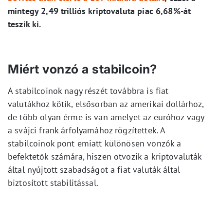
mintegy 2,49 trilliós kriptovaluta piac 6,68%-át
teszik ki.
Miért vonzó a stabilcoin?
A stabilcoinok nagy részét továbbra is fiat
valutákhoz kötik, elsősorban az amerikai dollárhoz,
de több olyan érme is van amelyet az euróhoz vagy
a svájci frank árfolyamához rögzítettek. A
stabilcoinok pont emiatt különösen vonzók a
befektetők számára, hiszen ötvözik a kriptovaluták
által nyújtott szabadságot a fiat valuták által
biztosított stabilitással.