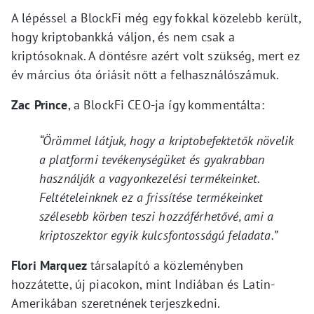
A lépéssel a BlockFi még egy fokkal közelebb került,
hogy kriptobankká váljon, és nem csak a
kriptósoknak. A döntésre azért volt szükség, mert ez
év március óta óriásit nőtt a felhasználószámuk.
Zac Prince
, a BlockFi CEO-ja így kommentálta:
“Örömmel látjuk, hogy a kriptobefektetők növelik
a platformi tevékenységüket és gyakrabban
használják a vagyonkezelési termékeinket.
Feltételeinknek ez a frissítése termékeinket
szélesebb körben teszi hozzáférhetővé, ami a
kriptoszektor egyik kulcsfontosságú feladata.”
Flori Marquez
társalapító a közleményben
hozzátette, új piacokon, mint Indiában és Latin-
Amerikában szeretnének terjeszkedni.