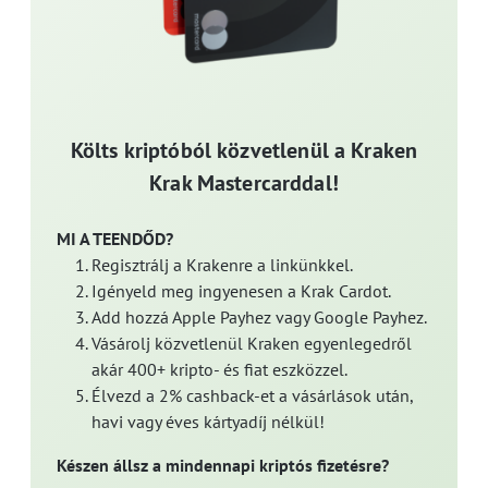
Költs kriptóból közvetlenül a Kraken
Krak Mastercarddal!
MI A TEENDŐD?
Regisztrálj a Krakenre a linkünkkel.
Igényeld meg ingyenesen a Krak Cardot.
Add hozzá Apple Payhez vagy Google Payhez.
Vásárolj közvetlenül Kraken egyenlegedről
akár 400+ kripto- és fiat eszközzel.
Élvezd a 2% cashback-et a vásárlások után,
havi vagy éves kártyadíj nélkül!
Készen állsz a mindennapi kriptós fizetésre?