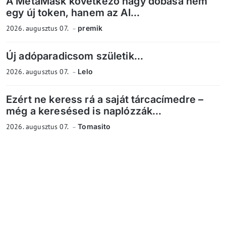
A MetaMask következő nagy dobása nem
egy új token, hanem az AI...
2026. augusztus 07.
premik
Új adóparadicsom születik...
2026. augusztus 07.
Lelo
Ezért ne keress rá a saját tárcacímedre –
még a keresésed is naplózzák...
2026. augusztus 07.
Tomasito