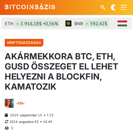
ETH
1 916,18$ +0,56%
BNB
592,42$ +0,09%
KRIPTOGAZDASÁG
AKÁRMEKKORA BTC, ETH,
GUSD ÖSSZEGET EL LEHET
HELYEZNI A BLOCKFIN,
KAMATOZIK
-VM-
2019. szeptember 15.
7:25
2024. augusztus 03.
18:49
3