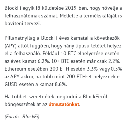
BlockFi egyik fő küldetése 2019-ben, hogy növelje a
felhasználóinak számát. Mellette a termékskáláját is
bővíteni tervezi.
Pillanatnyilag a BlockFi éves kamatai a következők
(APY) attól függően, hogy hány típusú letétet helyez
el a felhasználó. Például 10 BTC elhelyezése esetén
az éves kamat 6.2%. 10+ BTC esetén már csak 2.2%.
Ethereum esetében 200 ETH esetén 3.3% vagy 0.5%
az APY akkor, ha több mint 200 ETH-et helyeznek el.
GUSD esetén a kamat 8.6%.
Ha többet szeretnétek megtudni a BlockFi-ról,
böngésszétek át az
útmutatónkat
.
(Forrás: BlockFi)