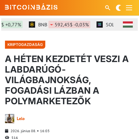
+0,77%
BNB
592,45$ -0,03%
SOL
74,16$ +1
KRIPTOGAZDASÁG
A HÉTEN KEZDETÉT VESZI A
LABDARÚGÓ-
VILÁGBAJNOKSÁG,
FOGADÁSI LÁZBAN A
POLYMARKETEZŐK
Lelo
2026. június 08.
16:03
516