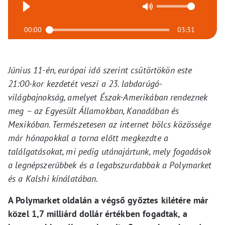
00:00
03:31
Június 11-én, európai idő szerint csütörtökön este
21:00-kor kezdetét veszi a 23. labdarúgó-
világbajnokság, amelyet Észak-Amerikában rendeznek
meg – az Egyesült Államokban, Kanadában és
Mexikóban. Természetesen az internet bölcs közössége
már hónapokkal a torna előtt megkezdte a
találgatásokat, mi pedig utánajártunk, mely fogadások
a legnépszerűbbek és a legabszurdabbak a Polymarket
és a Kalshi kínálatában.
A Polymarket oldalán a végső győztes kilétére már
közel 1,7 milliárd dollár értékben fogadtak, a