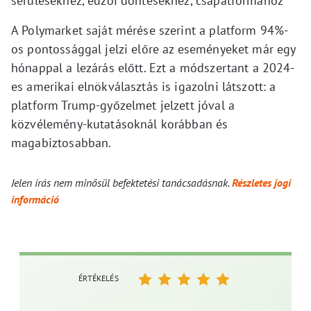
sérülésekhez, edzői döntésekhez, csapatformához
A Polymarket saját mérése szerint a platform 94%-
os pontossággal jelzi előre az eseményeket már egy
hónappal a lezárás előtt. Ezt a módszertant a 2024-
es amerikai elnökválasztás is igazolni látszott: a
platform Trump-győzelmet jelzett jóval a
közvélemény-kutatásoknál korábban és
magabiztosabban.
Jelen írás nem minősül befektetési tanácsadásnak.
Részletes jogi
információ
ÉRTÉKELÉS