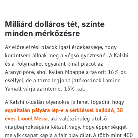
Milliárd dolláros tét, szinte
minden mérkőzésre
Az előrejelzési piacok igazi érdekessége, hogy
korántsem állnak meg a végső győztesnél. A Kalshi
és a Polymarket egyaránt kínál piacot az
Aranycipőre, ahol Kylian Mbappé a favorit 16%-os
eséllyel, de a torna legjobb játékosának Lamine
Yamalt várja az internet 13%-kal.
A Kalshi oldalán olyanokra is lehet fogadni, hogy
egyáltalán pályára lép-e a sérüléssel bajlódó, 38
éves Lionel Messi
, aki valószínűleg utolsó
világbajnokságára készül, vagy, hogy éppenséggel
melyik csapat kapja a fair play díjat. A több mint 400