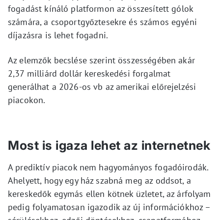
fogadást kínáló platformon az összesített gólok
számára, a csoportgyőztesekre és számos egyéni
díjazásra is lehet fogadni.
Az elemzők becslése szerint összességében akár
2,37 milliárd dollár kereskedési forgalmat
generálhat a 2026-os vb az amerikai előrejelzési
piacokon.
Most is igaza lehet az internetnek
A prediktív piacok nem hagyományos fogadóirodák.
Ahelyett, hogy egy ház szabná meg az oddsot, a
kereskedők egymás ellen kötnek üzletet, az árfolyam
pedig folyamatosan igazodik az új információkhoz –