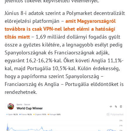
jelentős tőkével képviselteti véleményét.
Június 8-i adatok szerint a Polymarket decentralizált
előrejelzési platformján –
amit Magyarországról
továbbra is csak VPN-nel lehet elérni a hatósági
tiltás miatt
– 1,69 milliárd dollárnyi fogadás gyűlt
össze a győztes kilétére, a legnagyobb esélyt pedig
Spanyolországnak és Franciaországnak adják,
egyaránt 16,2-16,2%-kal. Őket követi Anglia 11,1%-
kal, majd Portugália 10,5%-kal. Külön érdekesség,
hogy a papírforma szerint Spanyolország –
Franciaország és Anglia – Portugália elődöntőket is
rendezhetnek.