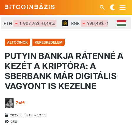
ETH
1 907,26$ -0,49%
BNB
590,49$ -1,6%
S
ALTCOINOK
KERESKEDELEM
PUTYIN BANKJA RÁTENNÉ A
KEZÉT A KRIPTÓRA: A
SBERBANK MÁR DIGITÁLIS
VAGYONT IS KEZELNE
Zsófi
2025. július 18.
12:11
258