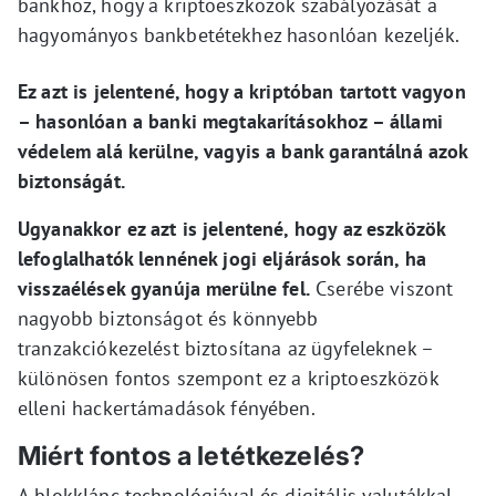
bankhoz, hogy a kriptoeszközök szabályozását a
hagyományos bankbetétekhez hasonlóan kezeljék.
Ez azt is jelentené, hogy a kriptóban tartott vagyon
– hasonlóan a banki megtakarításokhoz – állami
védelem alá kerülne, vagyis a bank garantálná azok
biztonságát.
Ugyanakkor ez azt is jelentené, hogy az eszközök
lefoglalhatók lennének jogi eljárások során, ha
visszaélések gyanúja merülne fel.
Cserébe viszont
nagyobb biztonságot és könnyebb
tranzakciókezelést biztosítana az ügyfeleknek –
különösen fontos szempont ez a kriptoeszközök
elleni hackertámadások fényében.
Miért fontos a letétkezelés?
A blokklánc-technológiával és digitális valutákkal