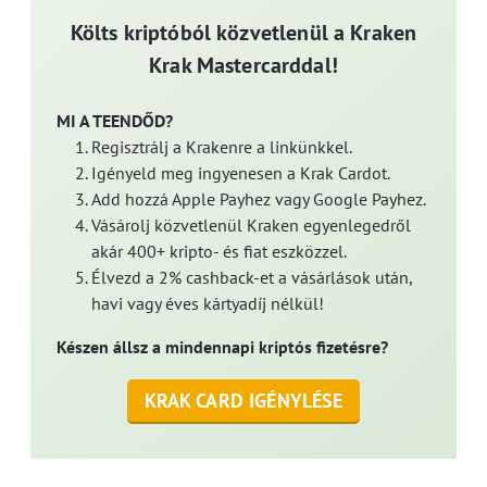
Költs kriptóból közvetlenül a Kraken
Krak Mastercarddal!
MI A TEENDŐD?
Regisztrálj a Krakenre a linkünkkel.
Igényeld meg ingyenesen a Krak Cardot.
Add hozzá Apple Payhez vagy Google Payhez.
Vásárolj közvetlenül Kraken egyenlegedről
akár 400+ kripto- és fiat eszközzel.
Élvezd a 2% cashback-et a vásárlások után,
havi vagy éves kártyadíj nélkül!
Készen állsz a mindennapi kriptós fizetésre?
KRAK CARD IGÉNYLÉSE