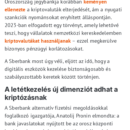
Oroszország jegybankja korábban
keményen
ellenezte
a kriptovaluták elterjedését, ám a nyugati
szankciók nyománsokat enyhített álláspontján.
2023-ban elfogadott egy törvényt, amely lehetővé
teszi, hogy vállalatok nemzetközi kereskedelemben
kriptovalutákat használjanak
– ezzel megkerülve
bizonyos pénzügyi korlátozásokat.
A Sberbank most úgy véli, eljött az idő, hogy a
digitális eszközök kezelése biztonságosabb és
szabályozottabb keretek között történjen.
A letétkezelés új dimenziót adhat a
kriptózásnak
A Sberbank alternatív fizetési megoldásokkal
foglalkozó igazgatója, Anatolij Pronin elmondta: a
bank javaslatokat nyújtott be az orosz központi