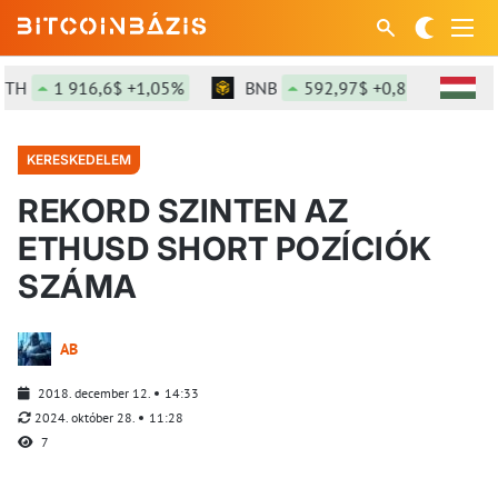
1 916,6$ +1,05%
BNB
592,97$ +0,83%
SOL
KERESKEDELEM
REKORD SZINTEN AZ
ETHUSD SHORT POZÍCIÓK
SZÁMA
AB
2018. december 12.
14:33
2024. október 28.
11:28
7