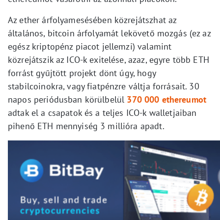
Az ether árfolyamesésében közrejátszhat az
általános, bitcoin árfolyamát lekövető mozgás (ez az
egész kriptopénz piacot jellemzi) valamint
közrejátszik az ICO-k exitelése, azaz, egyre több ETH
forrást gyűjtött projekt dönt úgy, hogy
stabilcoinokra, vagy fiatpénzre váltja forrásait. 30
napos periódusban körülbelül
370 000 ethereumot
adtak el a csapatok és a teljes ICO-k walletjaiban
pihenő ETH mennyiség 3 millióra apadt.