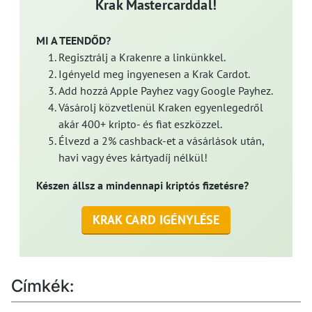
Krak Mastercarddal!
MI A TEENDŐD?
Regisztrálj a Krakenre a linkünkkel.
Igényeld meg ingyenesen a Krak Cardot.
Add hozzá Apple Payhez vagy Google Payhez.
Vásárolj közvetlenül Kraken egyenlegedről
akár 400+ kripto- és fiat eszközzel.
Élvezd a 2% cashback-et a vásárlások után,
havi vagy éves kártyadíj nélkül!
Készen állsz a mindennapi kriptós fizetésre?
KRAK CARD IGÉNYLÉSE
Címkék: