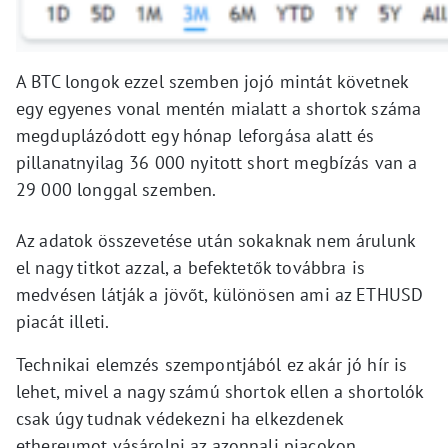
A BTC longok ezzel szemben jojó mintát követnek
egy egyenes vonal mentén mialatt a shortok száma
megduplázódott egy hónap leforgása alatt és
pillanatnyilag 36 000 nyitott short megbízás van a
29 000 longgal szemben.
Az adatok összevetése után sokaknak nem árulunk
el nagy titkot azzal, a befektetők továbbra is
medvésen látják a jövőt, különösen ami az ETHUSD
piacát illeti.
Technikai elemzés szempontjából ez akár jó hír is
lehet, mivel a nagy számú shortok ellen a shortolók
csak úgy tudnak védekezni ha elkezdenek
ethereumot vásárolni az azonnali piacokon.