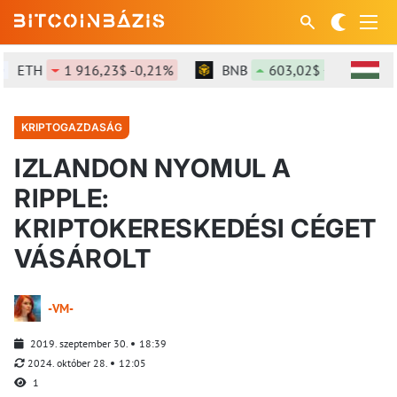
ETH
1 916,23$ -0,21%
BNB
603,02$ +1,26%
KRIPTOGAZDASÁG
IZLANDON NYOMUL A
RIPPLE:
KRIPTOKERESKEDÉSI CÉGET
VÁSÁROLT
-VM-
2019. szeptember 30.
18:39
2024. október 28.
12:05
1