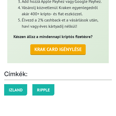
Add hozzá Apple Payhez vagy Google Payhez.
Vásárolj közvetlenül Kraken egyenlegedről
akár 400+ kripto- és fiat eszközzel.
Élvezd a 2% cashback-et a vásárlások után,
havi vagy éves kártyadíj nélkül!
Készen állsz a mindennapi kriptós fizetésre?
KRAK CARD IGÉNYLÉSE
Címkék:
IZLAND
RIPPLE