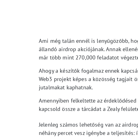
Ami még talán ennél is lenyűgözőbb, h
állandó airdrop akciójának. Annak ellené
már több mint 270,000 feladatot végeztek
Ahogy a készítők fogalmaz ennek kapcsán,
Web3 projekt képes a közösség tagjait ö
jutalmakat kaphatnak.
Amennyiben felkeltette az érdeklődésed 
kapcsold össze a tárcádat a Zealy felület
Jelenleg számos lehetőség van az airdr
néhány percet vesz igénybe a teljesítés: