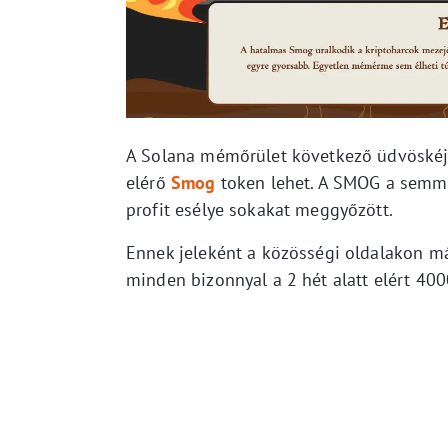
A Solana mémőrület következő üdvöskéje 
elérő
Smog
token lehet. A SMOG a semmib
profit esélye sokakat meggyőzött.
Ennek jeleként a közösségi oldalakon má
minden bizonnyal a 2 hét alatt elért 400