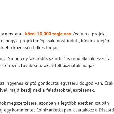
ogy mostanra
közel 10,000 tagja van
Zealy-n a projekt
re, hogy a projekt még csak most indult, írásunk idején
 el a közösség lelkes tagjai.
 a Smog egy “akciódús szinttel” is rendelkezik. Ezzel a
sztönözni, továbbá az aktív felhasználók magas
az ingyenes kriptó gondolata, egyszerű dolgod van. Csak
ével, majd kezdj neki a feladatok teljesítésének.
opok megszerzésére, azonban a legtöbb esetben csupán
 írj egy kommentet CoinMarketCapen, csatlakozz a Discor