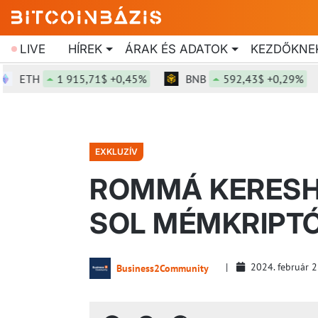
LIVE
HÍREK
ÁRAK ÉS ADATOK
KEZDŐKNE
ETH
1 915,71$ +0,45%
BNB
592,43$ +0,29%
EXKLUZÍV
ROMMÁ KERESH
SOL MÉMKRIPTÓ
2024. február 
Business2Community