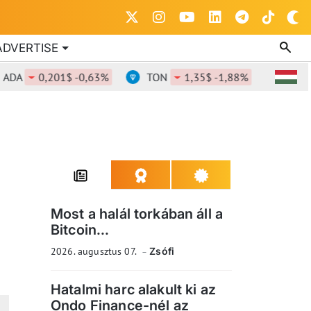
ADVERTISE
0,201$ -0,63%
TON
1,35$ -1,88%
DOT
0,
Most a halál torkában áll a
Bitcoin...
2026. augusztus 07.
Zsófi
Hatalmi harc alakult ki az
Ondo Finance-nél az