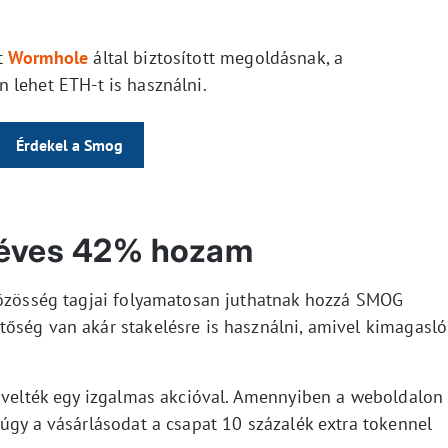
t
Wormhole
által biztosított megoldásnak, a
 lehet ETH-t is használni.
Érdekel a Smog
 éves 42% hozam
közösség tagjai folyamatosan juthatnak hozzá SMOG
őség van akár stakelésre is használni, amivel kimagasló
növelték egy izgalmas akcióval. Amennyiben a weboldalon
úgy a vásárlásodat a csapat 10 százalék extra tokennel