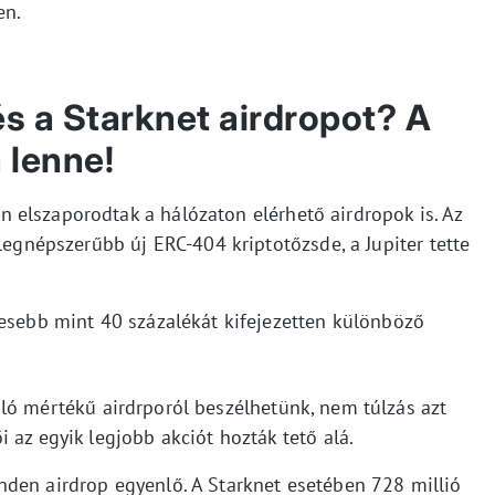
en.
és a Starknet airdropot? A
 lenne!
elszaporodtak a hálózaton elérhető airdropok is. Az
 legnépszerűbb új ERC-404 kriptotőzsde, a Jupiter tette
vesebb mint 40 százalékát kifejezetten különböző
ló mértékű airdrporól beszélhetünk, nem túlzás azt
 az egyik legjobb akciót hozták tető alá.
den airdrop egyenlő. A Starknet esetében 728 millió