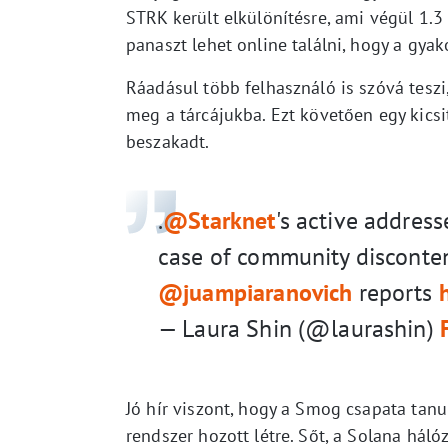
STRK került elkülönítésre, ami végül 1.
panaszt lehet online találni, hogy a gyak
Ráadásul több felhasználó is szóvá tesz
meg a tárcájukba. Ezt követően egy kics
beszakadt.
.
@Starknet
's active addres
case of community disconten
@juampiaranovich
reports
— Laura Shin (@laurashin)
Jó hír viszont, hogy a Smog csapata tanu
rendszer hozott létre. Sőt, a Solana háló