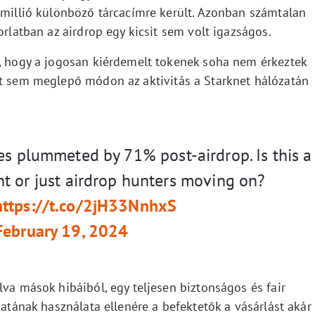
3 millió különböző tárcacímre került. Azonban számtalan
orlatban az airdrop egy kicsit sem volt igazságos.
i, hogy a jogosan kiérdemelt tokenek soha nem érkeztek
it sem meglepő módon az aktivitás a Starknet hálózatán
ses plummeted by 71% post-airdrop. Is this a
t or just airdrop hunters moving on?
https://t.co/2jH33NnhxS
February 19, 2024
lva mások hibáiból, egy teljesen biztonságos és fair
zatának használata ellenére a befektetők a vásárlást akár