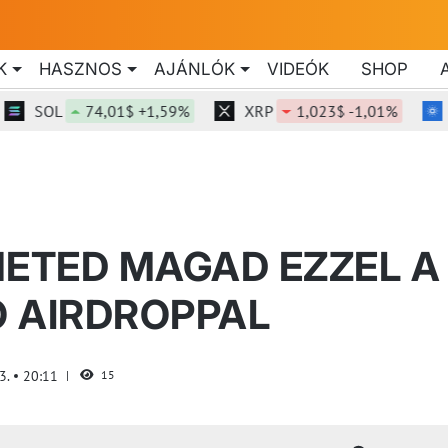
K
HASZNOS
AJÁNLÓK
VIDEÓK
SHOP
SOL
74,01$ +1,59%
XRP
1,023$ -1,01%
ADA
ETED MAGAD EZZEL A
 AIRDROPPAL
23.
20:11
15