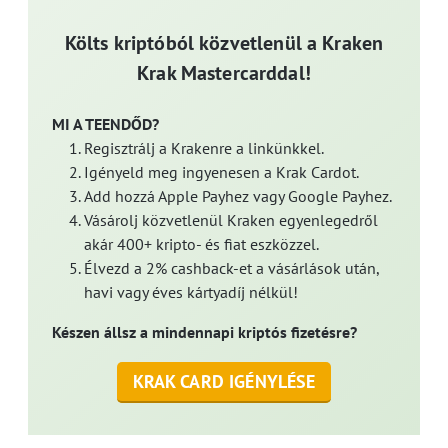
Költs kriptóból közvetlenül a Kraken
Krak Mastercarddal!
MI A TEENDŐD?
Regisztrálj a Krakenre a linkünkkel.
Igényeld meg ingyenesen a Krak Cardot.
Add hozzá Apple Payhez vagy Google Payhez.
Vásárolj közvetlenül Kraken egyenlegedről
akár 400+ kripto- és fiat eszközzel.
Élvezd a 2% cashback-et a vásárlások után,
havi vagy éves kártyadíj nélkül!
Készen állsz a mindennapi kriptós fizetésre?
KRAK CARD IGÉNYLÉSE