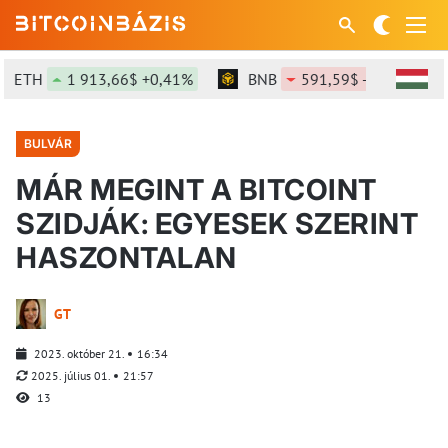
ETH
1 913,66$ +0,41%
BNB
591,59$ -0,06%
BULVÁR
MÁR MEGINT A BITCOINT
SZIDJÁK: EGYESEK SZERINT
HASZONTALAN
GT
2023. október 21.
16:34
2025. július 01.
21:57
13