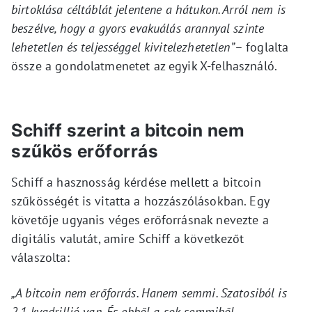
birtoklása céltáblát jelentene a hátukon. Arról nem is
beszélve, hogy a gyors evakuálás arannyal szinte
lehetetlen és teljességgel kivitelezhetetlen”
– foglalta
össze a gondolatmenetet az egyik X-felhasználó.
Schiff szerint a bitcoin nem
szűkös erőforrás
Schiff a hasznosság kérdése mellett a bitcoin
szűkösségét is vitatta a hozzászólásokban. Egy
követője ugyanis véges erőforrásnak nevezte a
digitális valutát, amire Schiff a következőt
válaszolta:
„A bitcoin nem erőforrás. Hanem semmi. Szatosiból is
2,1 kvadrillió van. És ebből a sok semmiből