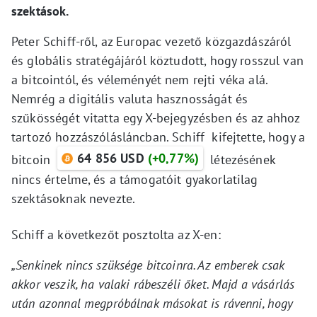
szektások.
Peter Schiff-ről, az Europac vezető közgazdászáról
és globális stratégájáról köztudott, hogy rosszul van
a bitcointól, és véleményét nem rejti véka alá.
Nemrég a digitális valuta hasznosságát és
szűkösségét vitatta egy X-bejegyzésben és az ahhoz
tartozó hozzászólásláncban. Schiff kifejtette, hogy a
64 856 USD
(+0,77%)
bitcoin
létezésének
nincs értelme, és a támogatóit gyakorlatilag
szektásoknak nevezte.
Schiff a következőt posztolta az X-en:
„Senkinek nincs szüksége bitcoinra. Az emberek csak
akkor veszik, ha valaki rábeszéli őket. Majd a vásárlás
után azonnal megpróbálnak másokat is rávenni, hogy