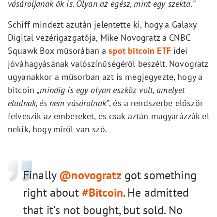
vásároljanak ők is. Olyan az egész, mint egy szekta.”
Schiff mindezt azután jelentette ki, hogy a Galaxy
Digital vezérigazgatója, Mike Novogratz a CNBC
Squawk Box műsorában a
spot bitcoin ETF
idei
jóváhagyásának valószínűségéről beszélt. Novogratz
ugyanakkor a műsorban azt is megjegyezte, hogy a
bitcoin
„
mindig is egy olyan eszköz volt, amelyet
eladnak, és nem vásárolnak”
, és a rendszerbe először
felveszik az embereket, és csak aztán magyarázzák el
nekik, hogy miről van szó.
Finally
@novogratz
got something
right about
#Bitcoin
. He admitted
that it’s not bought, but sold. No