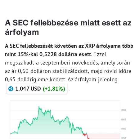
A SEC fellebbezése miatt esett az
árfolyam
A SEC fellebbezését követően az XRP árfolyama több
mint 15%-kal 0,5228 dollárra esett
. Ezzel
megszakadt a szeptemberi növekedés, amely során
az ár 0,60 dolláron stabilizálódott, majd rövid időre
0,65 dollárig emelkedett. Az árfolyam jelenleg
1,047 USD
(+1,81%)
.