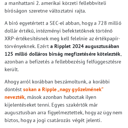
a manhattani 2. amerikai körzeti fellebbviteli
bíróságon szeretne változtatni rajta.
A bíró egyetértett a SEC-el abban, hogy a 728 millió
dollár értékű, intézményi befektetőknek történő
XRP-értékesítésnek meg kell felelnie az értékpapír-
törvényeknek. Ezért
a Ripplet 2024 augusztusában
125 millió dolláros bírság megfizetésére kötelezték
,
azonban a befizetés a fellebbezésig felfüggesztésre
került.
Ahogy arról korábban beszámoltunk, a korábbi
döntést
sokan a Ripple „nagy győzelmének”
nevezték
, mások azonban haboztak ilyen
kijelentéseket tenni. Egyes szakértők már
augusztusban arra figyelmeztettek, hogy az ügy nem
biztos, hogy a jogi csatározás végét jelenti.