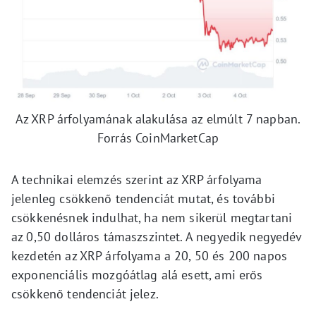
Az XRP árfolyamának alakulása az elmúlt 7 napban.
Forrás CoinMarketCap
A technikai elemzés szerint az XRP árfolyama
jelenleg csökkenő tendenciát mutat, és további
csökkenésnek indulhat, ha nem sikerül megtartani
az 0,50 dolláros támaszszintet. A negyedik negyedév
kezdetén az XRP árfolyama a 20, 50 és 200 napos
exponenciális mozgóátlag alá esett, ami erős
csökkenő tendenciát jelez.