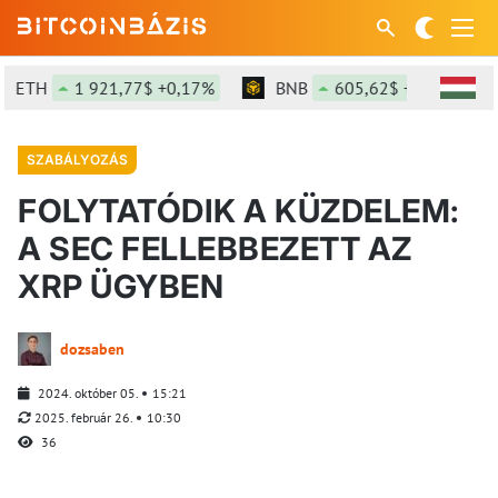
ETH
1 921,77$ +0,17%
BNB
605,62$ +2,11%
SZABÁLYOZÁS
FOLYTATÓDIK A KÜZDELEM:
A SEC FELLEBBEZETT AZ
XRP ÜGYBEN
dozsaben
2024. október 05.
15:21
2025. február 26.
10:30
36