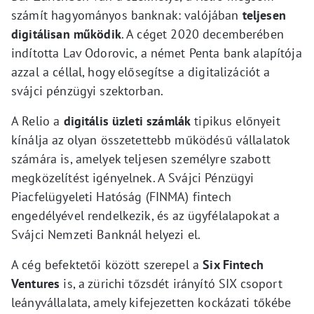
számít hagyományos banknak: valójában
teljesen
digitálisan működik
. A céget 2020 decemberében
indította Lav Odorovic, a német Penta bank alapítója
azzal a céllal, hogy elősegítse a digitalizációt a
svájci pénzügyi szektorban.
A Relio a
digitális üzleti számlák
tipikus előnyeit
kínálja az olyan összetettebb működésű vállalatok
számára is, amelyek teljesen személyre szabott
megközelítést igényelnek. A Svájci Pénzügyi
Piacfelügyeleti Hatóság (FINMA) fintech
engedélyével rendelkezik, és az ügyfélalapokat a
Svájci Nemzeti Banknál helyezi el.
A cég befektetői között szerepel a
Six Fintech
Ventures
is, a zürichi tőzsdét irányító SIX csoport
leányvállalata, amely kifejezetten kockázati tőkébe