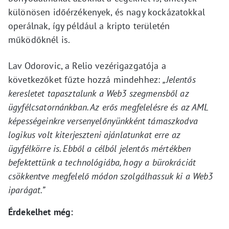
különösen időérzékenyek, és nagy kockázatokkal
operálnak, így például a kripto területén
működőknél is.
Lav Odorovic, a Relio vezérigazgatója a
következőket fűzte hozzá mindehhez:
„Jelentős
keresletet tapasztalunk a Web3 szegmensből az
ügyfélcsatornánkban. Az erős megfelelésre és az AML
képességeinkre versenyelőnyünkként támaszkodva
logikus volt kiterjeszteni ajánlatunkat erre az
ügyfélkörre is. Ebből a célból jelentős mértékben
befektettünk a technológiába, hogy a bürokráciát
csökkentve megfelelő módon szolgálhassuk ki a Web3
iparágat.”
Érdekelhet még: