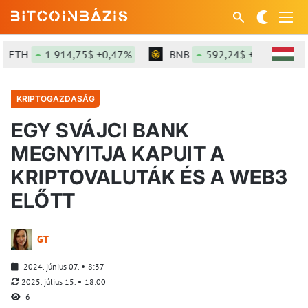
ETH
1 914,75$ +0,47%
BNB
592,24$ +0,24%
KRIPTOGAZDASÁG
EGY SVÁJCI BANK
MEGNYITJA KAPUIT A
KRIPTOVALUTÁK ÉS A WEB3
ELŐTT
GT
2024. június 07.
8:37
2025. július 15.
18:00
6