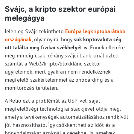
Svájc, a kripto szektor európai
melegágya
Jelenleg Svájc tekinthető
Európa legkriptobarátabb
országának
, olyannyira, hogy
sok kriptovaluta cég
ott találta meg fizikai székhelyét is
. Ennek ellenére
még mindig csak néhány svájci bank kínál üzleti
számlát a Web3/kripto/blokklánc szektor
ügyfeleinek, mert gyakran nem rendelkeznek
megfelelő szakértelemmel az onboarding és a
monitorozás területén.
A Relio ezt a problémát az USP-vel, saját
megfelelőségi technológiai stackjével oldja meg,
amely a tevékenységek automatizálásához rendkívül
jól hasznosítható. Így csökkentheti az időt és a
bonyodalmakat azoknál a cégeknél is, amelyek