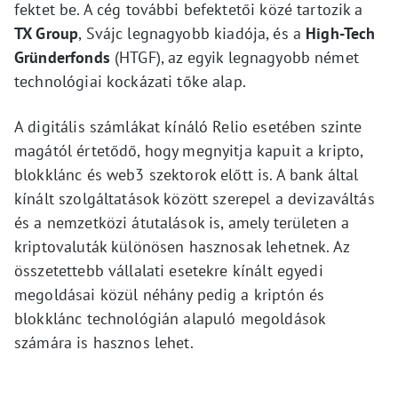
fektet be. A cég további befektetői közé tartozik a
TX Group
, Svájc legnagyobb kiadója, és a
High-Tech
Gründerfonds
(HTGF), az egyik legnagyobb német
technológiai kockázati tőke alap.
A digitális számlákat kínáló Relio esetében szinte
magától értetődő, hogy megnyitja kapuit a kripto,
blokklánc és web3 szektorok előtt is. A bank által
kínált szolgáltatások között szerepel a devizaváltás
és a nemzetközi átutalások is, amely területen a
kriptovaluták különösen hasznosak lehetnek. Az
összetettebb vállalati esetekre kínált egyedi
megoldásai közül néhány pedig a kriptón és
blokklánc technológián alapuló megoldások
számára is hasznos lehet.