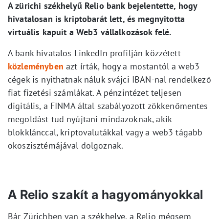
A zürichi székhelyű Relio bank bejelentette, hogy
hivatalosan is kriptobarát lett, és megnyitotta
virtuális kapuit a Web3 vállalkozások felé.
A bank hivatalos LinkedIn profilján közzétett
közleményben
azt írták, hogy a mostantól a web3
cégek is nyithatnak náluk svájci IBAN-nal rendelkező
fiat fizetési számlákat. A pénzintézet teljesen
digitális, a FINMA által szabályozott zökkenőmentes
megoldást tud nyújtani mindazoknak, akik
blokklánccal, kriptovalutákkal vagy a web3 tágabb
ökoszisztémájával dolgoznak.
A Relio szakít a hagyományokkal
Bár Zürichben van a székhelye, a Relio mégsem