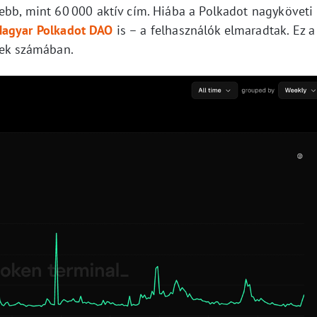
ebb, mint 60 000 aktív cím. Hiába a Polkadot nagyköveti
agyar Polkadot DAO
is – a felhasználók elmaradtak. Ez a
rek számában.