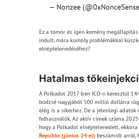
— Nonzee (@0xNonceSens
Ez a tömör és igen kemény megállapítás r
indult, mára komoly problémákkal küszkö
elnéptelenedéséhez?
Hatalmas tőkeinjekc
A Polkadot 2017-ben ICO-n keresztül 144 
büdzsé nagyjából 500 millió dollárra rúg
elég is a sikerhez. De a jelenlegi adatok
felhasználók. Az aktív címek száma 2025
hogy a Polkadot elnéptelenedett, ekkora
Republic (június 24-ei)
beszámolt arról,