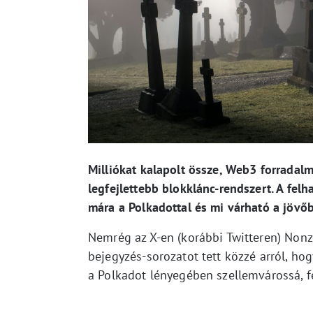
Milliókat kalapolt össze, Web3 forradalma
legfejlettebb blokklánc-rendszert. A felha
mára a Polkadottal és mi várható a jöv
Nemrég az X-en (korábbi Twitteren) Non
bejegyzés-sorozatot tett közzé arról, ho
a Polkadot lényegében szellemvárossá, fe