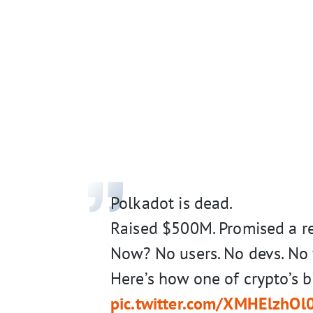
Polkadot is dead.
Raised $500M. Promised a re
Now? No users. No devs. No 
Here’s how one of crypto’s b
pic.twitter.com/XMHElzhOl