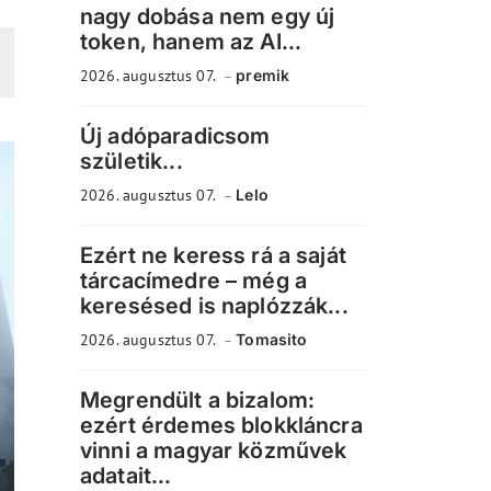
nagy dobása nem egy új
token, hanem az AI...
2026. augusztus 07.
premik
Új adóparadicsom
születik...
2026. augusztus 07.
Lelo
Ezért ne keress rá a saját
tárcacímedre – még a
keresésed is naplózzák...
2026. augusztus 07.
Tomasito
Megrendült a bizalom:
ezért érdemes blokkláncra
vinni a magyar közművek
adatait...