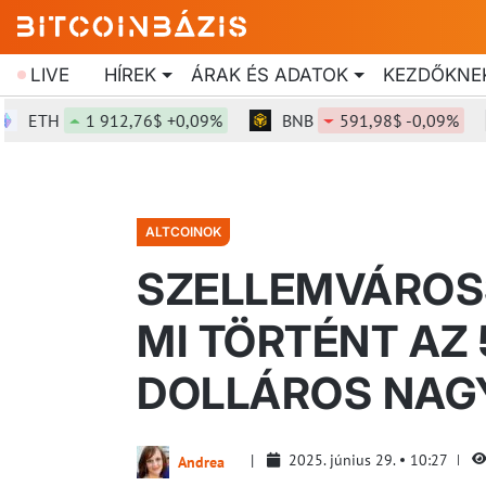
LIVE
HÍREK
ÁRAK ÉS ADATOK
KEZDŐKNE
ETH
1 912,76$ +0,09%
BNB
591,98$ -0,09%
ALTCOINOK
SZELLEMVÁROSS
MI TÖRTÉNT AZ 
DOLLÁROS NAG
2025. június 29.
10:27
Andrea