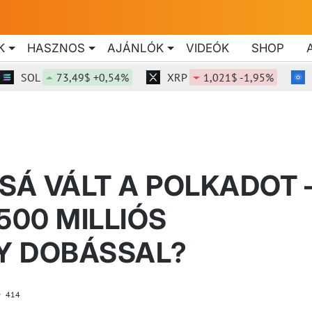
K
HASZNOS
AJÁNLÓK
VIDEÓK
SHOP
SOL
73,49$ +0,54%
XRP
1,021$ -1,95%
ADA
Á VÁLT A POLKADOT 
500 MILLIÓS
Y DOBÁSSAL?
414