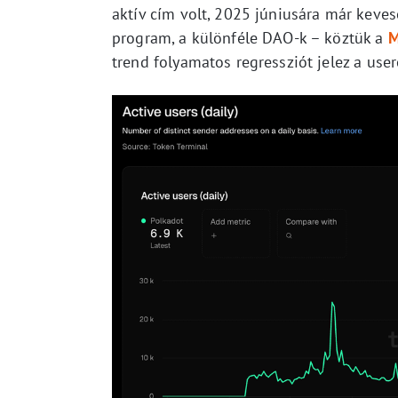
aktív cím volt, 2025 júniusára már keves
program, a különféle DAO-k – köztük a
M
trend folyamatos regressziót jelez a use