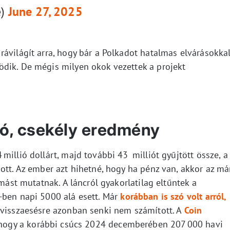
e)
June 27, 2025
ávilágít arra, hogy bár a Polkadot hatalmas elvárásokka
dik. De mégis milyen okok vezettek a projekt
ió, csekély eredmény
millió dollárt, majd további 43 milliót gyűjtött össze, a
ott. Az ember azt hihetné, hogy ha pénz van, akkor az má
 mást mutatnak. A láncról gyakorlatilag eltűntek a
-ben napi 5000 alá esett. Már
korábban is szó volt arról,
 visszaesésre azonban senki nem számított. A
Coin
 hogy a korábbi csúcs 2024 decemberében 207 000 havi