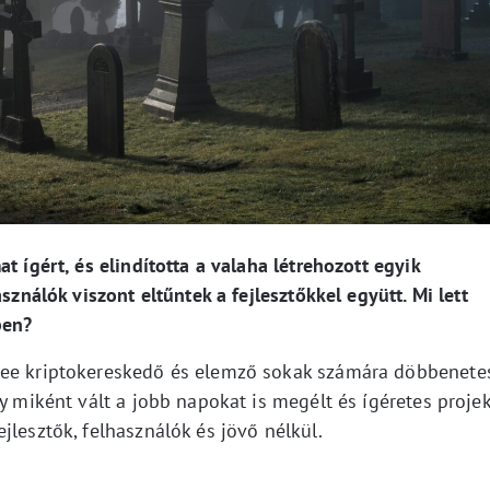
t ígért, és elindította a valaha létrehozott egyik
sználók viszont eltűntek a fejlesztőkkel együtt. Mi lett
őben?
zee kriptokereskedő és elemző sokak számára döbbenete
gy miként vált a jobb napokat is megélt és ígéretes proje
jlesztők, felhasználók és jövő nélkül.