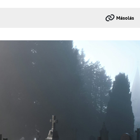
Másolás