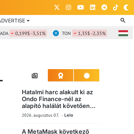
ADVERTISE
0,199$ -3,51%
TON
1,35$ -2,35%
DOT
0,8
–
Hatalmi harc alakult ki az
Ondo Finance-nél az
alapító halálát követően...
2026. augusztus 07.
Lelo
A MetaMask következő