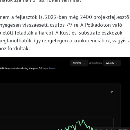
anem a fejlesztők is. 2022-ben még 2400 projektfejlesztő
nyegesen visszaesett, csúfos 79-re. A Polkadoton való
 előtt feladták a harcot. A Rust és Substrate eszközök
gtanulhatók, így rengetegen a konkurenciához, vagyis 
oz fordultak.