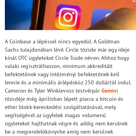
A Coinbase a lépéssel nincs egyedül. A Goldman
Sachs tulajdonában lévő Circle tőzsde már egy ideje
kínál OTC ügyleteket Circle Trade néven. Ahhoz hogy
valaki regisztrálhasson, minimum akkreditált
befektetőnek vagy intézményi befektetőnek kell
lennie és a minimális árlépésköz 250 dollártól indul.
Cameron és Tyler Winklevoss testvérpár
Gemini
tőzsdéje még áprilisban lépett piacra a bitcoin és
ether blokk-kereskedési szolgáltatásával, mely
segítségével az ügyfelek magas volumenű
ügyleteket hajthatnak végre és addig nem kerülnek
be a megrendelőkönyvbe amíg nem kerülnek