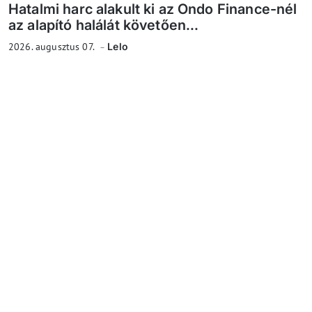
Hatalmi harc alakult ki az Ondo Finance-nél
az alapító halálát követően...
2026. augusztus 07.
Lelo