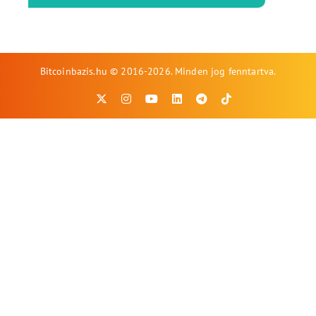
Bitcoinbazis.hu © 2016-2026. Minden jog fenntartva.