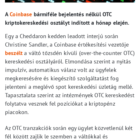
A
Coinbase
bármiféle bejelentés nélkül OTC
kriptokereskedési osztályt indított a hónap elején.
Egy a Cheddaron kedden leadott interjú során
Christine Sandler, a Coinbase értékesítési vezetője
beszélt
a váltó tőzsdén kívüli (over-the-counter OTC)
kereskedési osztályáról. Elmondása szerint a nyitás
impulzív, automatikus válasz volt az ügyfelek
megkeresésére és kiegészítő szolgáltatást fog
jelenteni a meglévő spot kereskedési üzletág mellé.
Tapasztalata szerint az intézmények OTC kereskedést
folytatva vesznek fel pozíciókat a kriptopénz
piacokon.
Az OTC tranzakciók során egy ügylet közvetlenül két
fél között zajlik le szemben a váltókkal és