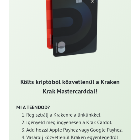
Költs kriptóból közvetlenül a Kraken
Krak Mastercarddal!
MI A TEENDŐD?
Regisztrálj a Krakenre a linkünkkel.
Igényeld meg ingyenesen a Krak Cardot.
Add hozzá Apple Payhez vagy Google Payhez.
Vásárolj közvetlenül Kraken egyenlegedről