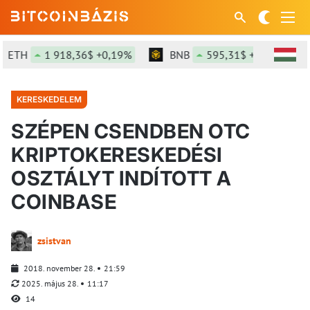
H
1 918,36$ +0,19%
BNB
595,31$ +0,78%
S
KERESKEDELEM
SZÉPEN CSENDBEN OTC
KRIPTOKERESKEDÉSI
OSZTÁLYT INDÍTOTT A
COINBASE
zsistvan
2018. november 28.
21:59
2025. május 28.
11:17
14