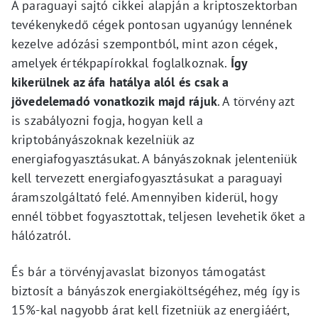
A paraguayi sajtó cikkei alapján a kriptoszektorban
tevékenykedő cégek pontosan ugyanúgy lennének
kezelve adózási szempontból, mint azon cégek,
amelyek értékpapírokkal foglalkoznak.
Így
kikerülnek az áfa hatálya alól és csak a
jövedelemadó vonatkozik majd rájuk
. A törvény azt
is szabályozni fogja, hogyan kell a
kriptobányászoknak kezelniük az
energiafogyasztásukat. A bányászoknak jelenteniük
kell tervezett energiafogyasztásukat a paraguayi
áramszolgáltató felé. Amennyiben kiderül, hogy
ennél többet fogyasztottak, teljesen levehetik őket a
hálózatról.
És bár a törvényjavaslat bizonyos támogatást
biztosít a bányászok energiaköltségéhez, még így is
15%-kal nagyobb árat kell fizetniük az energiáért,