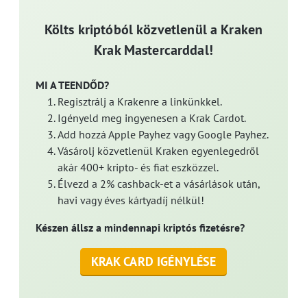
Költs kriptóból közvetlenül a Kraken
Krak Mastercarddal!
MI A TEENDŐD?
Regisztrálj a Krakenre a linkünkkel.
Igényeld meg ingyenesen a Krak Cardot.
Add hozzá Apple Payhez vagy Google Payhez.
Vásárolj közvetlenül Kraken egyenlegedről
akár 400+ kripto- és fiat eszközzel.
Élvezd a 2% cashback-et a vásárlások után,
havi vagy éves kártyadíj nélkül!
Készen állsz a mindennapi kriptós fizetésre?
KRAK CARD IGÉNYLÉSE