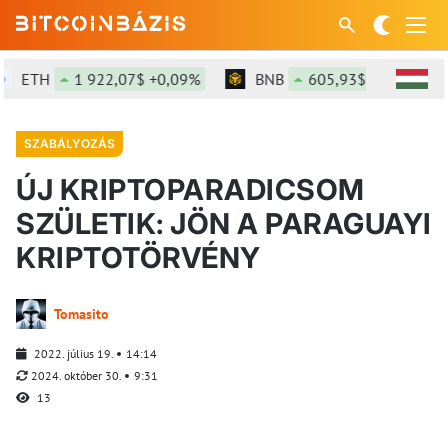
ETH
1 922,07$ +0,09%
BNB
605,93$ +2,23%
SZABÁLYOZÁS
ÚJ KRIPTOPARADICSOM
SZÜLETIK: JÖN A PARAGUAYI
KRIPTOTÖRVÉNY
Tomasito
2022. július 19.
14:14
2024. október 30.
9:31
13