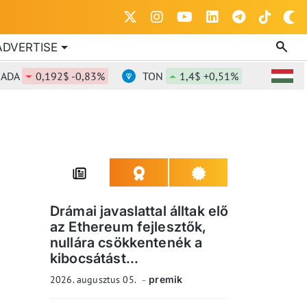
ADVERTISE
0,192$ -0,83%
TON
1,4$ +0,51%
DOT
0,8
Drámai javaslattal álltak elő
az Ethereum fejlesztők,
nullára csökkentenék a
kibocsátást...
2026. augusztus 05.
premik