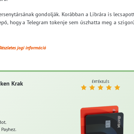
rsenytársának gondolják. Korábban a Librára is lecsapot
epő, hogy a Telegram tokenje sem úszhatta meg a szigor
Részletes jogi információ
ÉRTÉKELÉS
aken Krak
ot.
 Payhez.