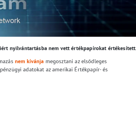
iért nyilvántartásba nem vett értékpapírokat értékesítet
lmazás
nem kívánja
megosztani az elsődleges
 pénzügyi adatokat az amerikai Értékpapír- és