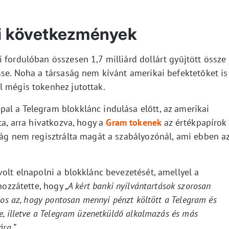
gi következmények
 fordulóban összesen 1,7 milliárd dollárt gyűjtött össze
sse. Noha a társaság nem kívánt amerikai befektetőket is
l mégis tokenhez jutottak.
al a Telegram blokklánc indulása előtt, az amerikai
ta, arra hivatkozva, hogy a
Gram tokenek
az értékpapírok
ság nem regisztrálta magát a szabályozónál, ami ebben a
volt elnapolni a blokklánc bevezetését, amellyel a
hozzátette, hogy „
A kért banki nyilvántartások szorosan
tos az, hogy pontosan mennyi pénzt költött a Telegram és
e, illetve a Telegram üzenetküldő alkalmazás és más
sára.”