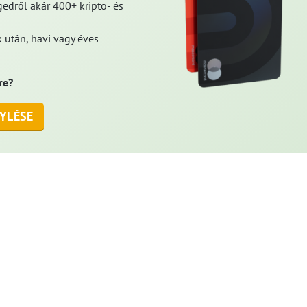
edről akár 400+ kripto- és
 után, havi vagy éves
re?
YLÉSE