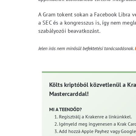
A Gram tokent sokan a Facebook Libra ve
a SEC és a kongresszus is, így nem megl
szabályozói beavatkozást.
Jelen írás nem minősül befektetési tanácsadásnak.
Költs kriptóból közvetlenül a Kr
Mastercarddal!
MI A TEENDŐD?
Regisztrálj a Krakenre a linkünkkel.
Igényeld meg ingyenesen a Krak Card
Add hozzá Apple Payhez vagy Google