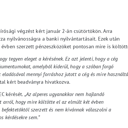
írósági végzést kért január 2-án csütörtökön. Arra
za nyilvánosságra a banki nyilvántartásait. Ezek után
t évben szerzett pénzeszközöket pontosan mire is költött
hogy tegyen eleget a kérésének. Ez azt jelenti, hogy a cég
okumentumokat, amelyből kiderül, hogy a szóban forgó
k eladásával mennyi forráshoz jutott a cég és mire használt
ltal kért beadványra hivatkozva.
C kérését. „
Az alperes ugyanakkor nem hajlandó
 arról, hogy mire költötte el az elmúlt két évben
a befektetőktől szerzett és nem kívánnak válaszolni a
os kérdésekre sem.”