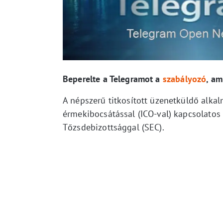
Beperelte a Telegramot a
szabályozó
, am
A népszerű titkosított üzenetküldő alka
érmekibocsátással (ICO-val) kapcsolatos
Tőzsdebizottsággal (SEC).