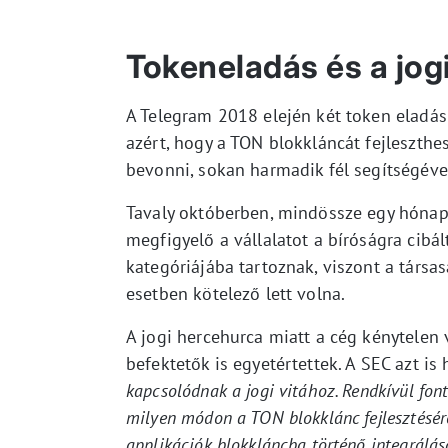
Tokeneladás és a jo
A Telegram 2018 elején két token eladási
azért, hogy a TON blokkláncát fejleszthe
bevonni, sokan harmadik fél segítségéve
Tavaly októberben, mindössze egy hónapp
megfigyelő a vállalatot a bíróságra cibál
kategóriájába tartoznak, viszont a társa
esetben kötelező lett volna.
A jogi hercehurca miatt a cég kénytelen 
befektetők is egyetértettek. A SEC azt is 
kapcsolódnak a jogi vitához. Rendkívül fon
milyen módon a TON blokklánc fejlesztésér
applikációk blokkláncba történő integrálá