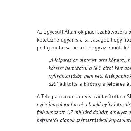
Az Egyesült Államok piaci szabályozója b
kötelezné ugyanis a társaságot, hogy hoz
pedig mutassa be azt, hogy az elmúlt ké
„
A felperes az alperest arra kötelezi, 
köteles bemutatni a SEC által kért d
nyilvántartásba nem vett értékpapíro
azt,”
állította a bíróság a felperes á
A Telegram azonban visszautasította a SE
nyilvánosságra hozni a banki nyilvántartást
felhalmozott 1,7 milliárd dollárt, amelyet 
befektetői alapok szétosztásával kapcsolat