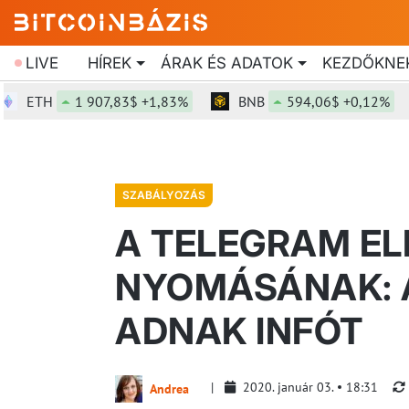
LIVE
HÍREK
ÁRAK ÉS ADATOK
KEZDŐKNE
ETH
1 907,83$ +1,83%
BNB
594,06$ +0,12%
SZABÁLYOZÁS
A TELEGRAM EL
NYOMÁSÁNAK: 
ADNAK INFÓT
2020. január 03.
18:31
Andrea