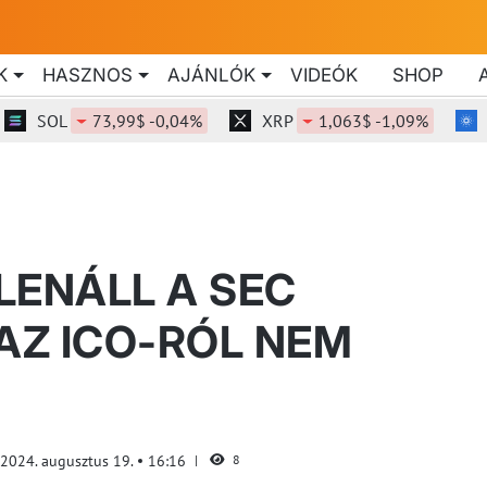
K
HASZNOS
AJÁNLÓK
VIDEÓK
SHOP
SOL
73,99$ -0,04%
XRP
1,063$ -1,09%
ADA
LENÁLL A SEC
AZ ICO-RÓL NEM
2024. augusztus 19.
16:16
8