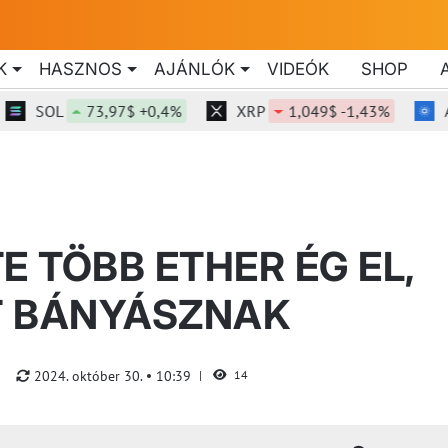
K
HASZNOS
AJÁNLÓK
VIDEÓK
SHOP
SOL
73,97$ +0,4%
XRP
1,049$ -1,43%
ADA
E TÖBB ETHER ÉG EL,
T BÁNYÁSZNAK
2024. október 30.
10:39
14