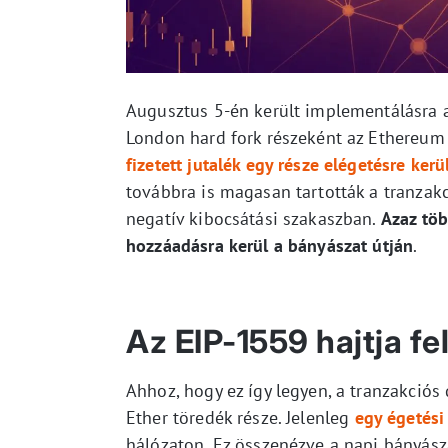
Augusztus 5-én került implementálásra 
London hard fork részeként az Ethereum h
fizetett jutalék egy része elégetésre kerü
továbbra is magasan tartották a tranzakc
negatív kibocsátási szakaszban.
Azaz töb
hozzáadásra kerül a bányászat útján
.
Az EIP-1559 hajtja fe
Ahhoz, hogy ez így legyen, a tranzakciós
Ether töredék része. Jelenleg
egy égetési
hálózaton. Ez összenézve a napi bányász