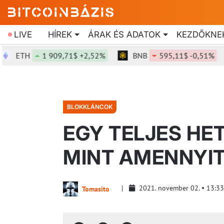
LIVE
HÍREK
ÁRAK ÉS ADATOK
KEZDŐKNE
ETH
1 909,71$ +2,52%
BNB
595,11$ -0,51%
BLOKKLÁNCOK
EGY TELJES HET
MINT AMENNYI
2021. november 02.
13:33
Tomasito