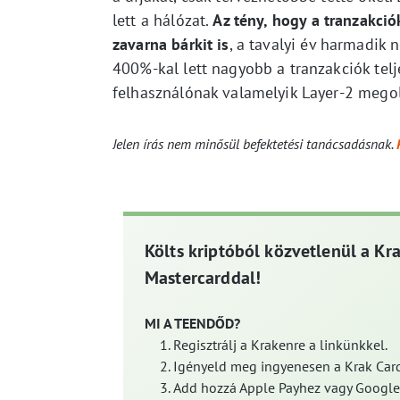
lett a hálózat.
Az tény, hogy a tranzakci
zavarna bárkit is
, a tavalyi év harmadik
400%-kal lett nagyobb a tranzakciók tel
felhasználónak valamelyik Layer-2 megol
Jelen írás nem minősül befektetési tanácsadásnak.
Költs kriptóból közvetlenül a Kr
Mastercarddal!
MI A TEENDŐD?
Regisztrálj a Krakenre a linkünkkel.
Igényeld meg ingyenesen a Krak Card
Add hozzá Apple Payhez vagy Google