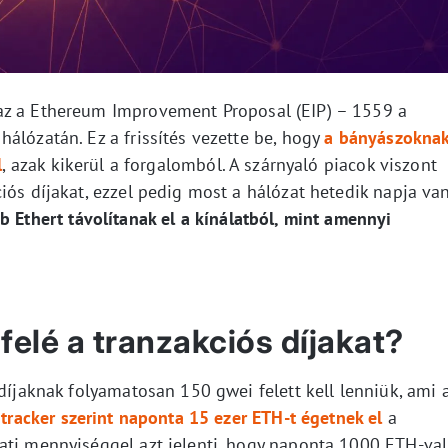
az a Ethereum Improvement Proposal (EIP) – 1559 a
álózatán. Ez a frissítés vezette be, hogy
a bányászokna
l
, azak kikerül a forgalomból. A szárnyaló piacok viszont
iós díjakat, ezzel pedig most a hálózat hetedik napja va
b Ethert távolítanak el a kínálatból, mint amennyi
lfelé a tranzakciós díjakat?
 díjaknak folyamatosan 150 gwei felett kell lenniük, ami 
 tracker szerint naponta 15 ezer ETH-t égetnek el
a
ati mennyiséggel azt jelenti, hogy naponta 1000 ETH-val