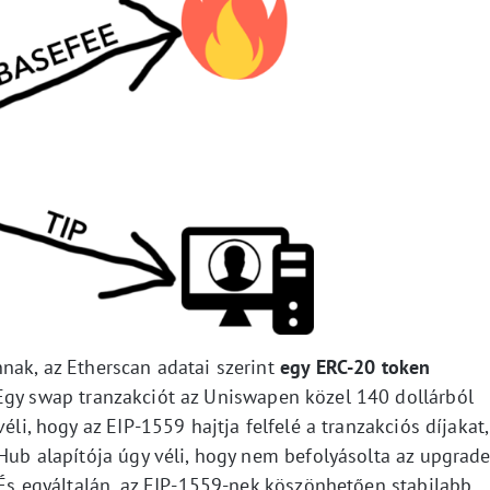
nak, az Etherscan adatai szerint
egy ERC-20 token
 Egy swap tranzakciót az Uniswapen közel 140 dollárból
éli, hogy az EIP-1559 hajtja felfelé a tranzakciós díjakat,
hHub alapítója úgy véli, hogy nem befolyásolta az upgrad
. És egyáltalán, az EIP-1559-nek köszönhetően stabilabb