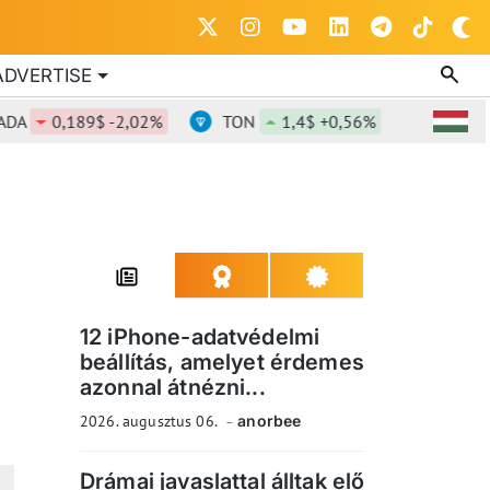
ADVERTISE
0,189$ -2,02%
TON
1,4$ +0,56%
DOT
0,83
12 iPhone-adatvédelmi
beállítás, amelyet érdemes
azonnal átnézni...
2026. augusztus 06.
anorbee
Drámai javaslattal álltak elő