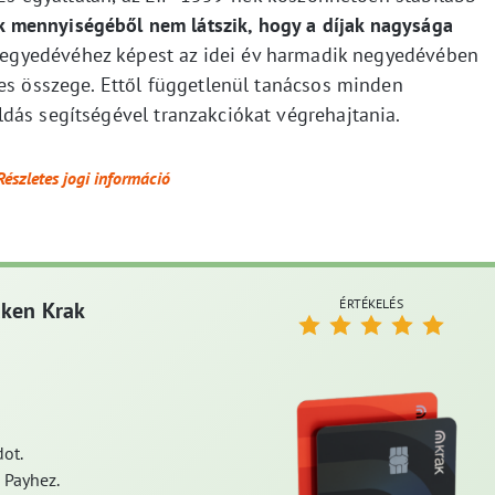
ók mennyiségéből nem látszik, hogy a díjak nagysága
 negyedévéhez képest az idei év harmadik negyedévében
jes összege. Ettől függetlenül tanácsos minden
dás segítségével tranzakciókat végrehajtania.
Részletes jogi információ
ÉRTÉKELÉS
aken Krak
ot.
 Payhez.