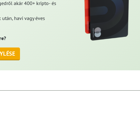
edről akár 400+ kripto- és
 után, havi vagy éves
re?
YLÉSE