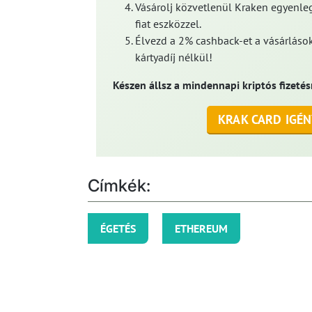
Vásárolj közvetlenül Kraken egyenleg
fiat eszközzel.
Élvezd a 2% cashback-et a vásárlások
kártyadíj nélkül!
Készen állsz a mindennapi kriptós fizetés
KRAK CARD IGÉN
Címkék:
ÉGETÉS
ETHEREUM