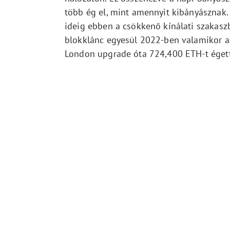
több ég el, mint amennyit kibányásznak
ideig ebben a csökkenő kínálati szakaszb
blokklánc egyesül 2022-ben valamikor az
London upgrade óta 724,400 ETH-t égettek