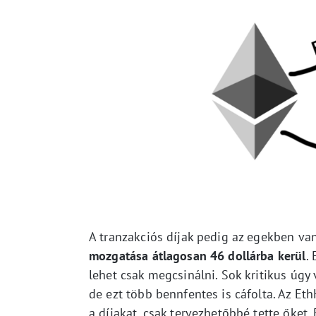
A tranzakciós díjak pedig az egekben van
mozgatása átlagosan 46 dollárba kerül
.
lehet csak megcsinálni. Sok kritikus úgy v
de ezt több bennfentes is cáfolta. Az Et
a díjakat, csak tervezhetőbbé tette őket