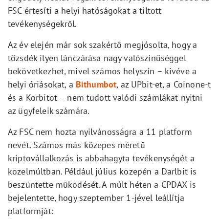
FSC értesíti a helyi hatóságokat a tiltott
tevékenységekről.
Az év elején már sok szakértő megjósolta, hogy a
tőzsdék ilyen lánczárása nagy valószínűséggel
bekövetkezhet, mivel számos helyszín – kivéve a
helyi óriásokat, a
Bithumbot
, az UPbit-et, a Coinone-t
és a Korbitot – nem tudott valódi számlákat nyitni
az ügyfeleik számára.
Az FSC nem hozta nyilvánosságra a 11 platform
nevét. Számos más közepes méretű
kriptovállalkozás is abbahagyta tevékenységét a
közelmúltban. Például július közepén a Darlbit is
beszüntette működését. A múlt héten a CPDAX is
bejelentette, hogy szeptember 1-jével leállítja
platformját: