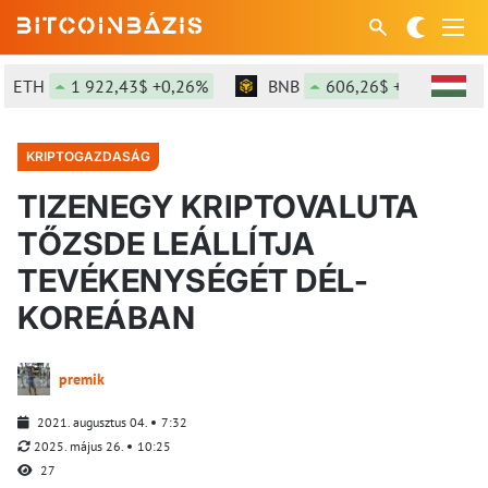
H
1 922,43$ +0,26%
BNB
606,26$ +1,8%
SO
KRIPTOGAZDASÁG
TIZENEGY KRIPTOVALUTA
TŐZSDE LEÁLLÍTJA
TEVÉKENYSÉGÉT DÉL-
KOREÁBAN
premik
2021. augusztus 04.
7:32
2025. május 26.
10:25
27