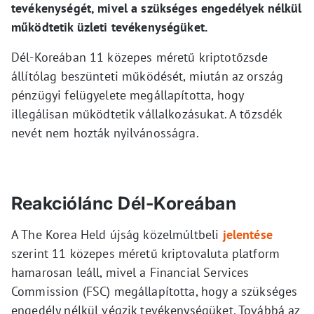
tevékenységét, mivel a szükséges engedélyek nélkül
működtetik üzleti tevékenységüket.
Dél-Koreában 11 közepes méretű kriptotőzsde
állítólag beszünteti működését, miután az ország
pénzügyi felügyelete megállapította, hogy
illegálisan működtetik vállalkozásukat. A tőzsdék
nevét nem hozták nyilvánosságra.
Reakciólánc Dél-Koreában
A The Korea Held újság közelmúltbeli
jelentése
szerint 11 közepes méretű kriptovaluta platform
hamarosan leáll, mivel a Financial Services
Commission (FSC) megállapította, hogy a szükséges
engedély nélkül végzik tevékenységüket. Továbbá az