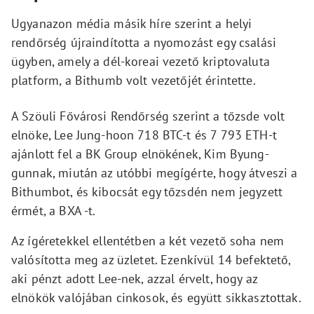
Ugyanazon média másik híre szerint a helyi
rendőrség újraindította a nyomozást egy csalási
ügyben, amely a dél-koreai vezető kriptovaluta
platform, a Bithumb volt vezetőjét érintette.
A Szöuli Fővárosi Rendőrség szerint a tőzsde volt
elnöke, Lee Jung-hoon 718 BTC-t és 7 793 ETH-t
ajánlott fel a BK Group elnökének, Kim Byung-
gunnak, miután az utóbbi megígérte, hogy átveszi a
Bithumbot, és kibocsát egy tőzsdén nem jegyzett
érmét, a BXA -t.
Az ígéretekkel ellentétben a két vezető soha nem
valósította meg az üzletet. Ezenkívül 14 befektető,
aki pénzt adott Lee-nek, azzal érvelt, hogy az
elnökök valójában cinkosok, és együtt sikkasztottak.