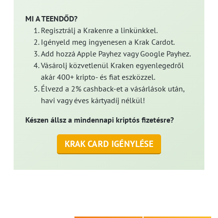
MI A TEENDŐD?
Regisztrálj a Krakenre a linkünkkel.
Igényeld meg ingyenesen a Krak Cardot.
Add hozzá Apple Payhez vagy Google Payhez.
Vásárolj közvetlenül Kraken egyenlegedről
akár 400+ kripto- és fiat eszközzel.
Élvezd a 2% cashback-et a vásárlások után,
havi vagy éves kártyadíj nélkül!
Készen állsz a mindennapi kriptós fizetésre?
KRAK CARD IGÉNYLÉSE