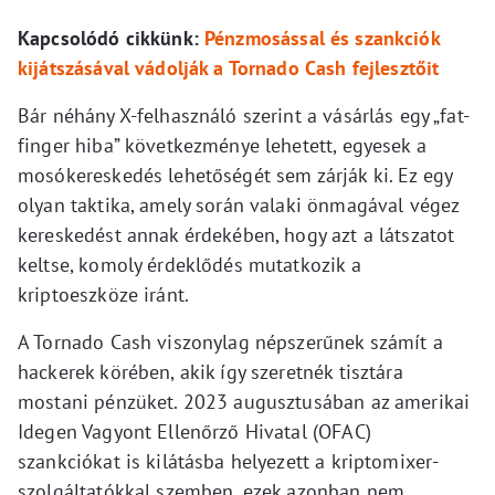
Kapcsolódó cikkünk:
Pénzmosással és szankciók
kijátszásával vádolják a Tornado Cash fejlesztőit
Bár néhány X-felhasználó szerint a vásárlás egy „fat-
finger hiba” következménye lehetett, egyesek a
mosókereskedés lehetőségét sem zárják ki. Ez egy
olyan taktika, amely során valaki önmagával végez
kereskedést annak érdekében, hogy azt a látszatot
keltse, komoly érdeklődés mutatkozik a
kriptoeszköze iránt.
A Tornado Cash viszonylag népszerűnek számít a
hackerek körében, akik így szeretnék tisztára
mostani pénzüket. 2023 augusztusában az amerikai
Idegen Vagyont Ellenőrző Hivatal (OFAC)
szankciókat is kilátásba helyezett a kriptomixer-
szolgáltatókkal szemben, ezek azonban nem