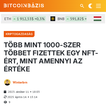
ETH
1 912,53$ +0,3%
BNB
591,82$ +0,22%
KRIPTOGAZDASÁG
TÖBB MINT 1000-SZER
TÖBBET FIZETTEK EGY NFT-
ÉRT, MINT AMENNYI AZ
ÉRTÉKE
Winterbrn
2023. október 11.
18:03
2025. április 14.
15:14
9