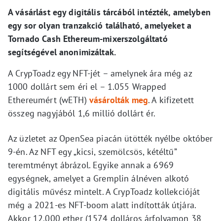
A vásárlást egy digitális tárcából intézték, amelyben
egy sor olyan tranzakció található, amelyeket a
Tornado Cash Ethereum-mixerszolgáltató
segítségével anonimizáltak.
A CrypToadz egy NFT-jét – amelynek ára még az
1000 dollárt sem éri el – 1.055 Wrapped
Ethereumért (wETH)
vásárolták meg
. A kifizetett
összeg nagyjából 1,6 millió dollárt ér.
Az üzletet az OpenSea piacán ütötték nyélbe október
9-én. Az NFT egy „kicsi, szemölcsös, kétéltű”
teremtményt ábrázol. Egyike annak a 6969
egységnek, amelyet a Gremplin álnéven alkotó
digitális művész mintelt. A CrypToadz kollekcióját
még a 2021-es NFT-boom alatt indították útjára.
Akkor 12.000 ether (1574 dolláros árfolyamon 38