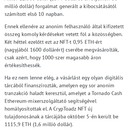
millió dollár) forgalmat generált a kibocsátásától
számított első 10 napban.
Ennek ellenére az anonim felhasználó által kifizetett
összeg komoly kérdéseket vetett föl a közösségben.
Két héttel ezelőtt ezt az NFT-t 0,95 ETH-ért
(nagyjából 1600 dollárért) cserébe megvásárolták,
csak azért, hogy 1000-szer magasabb áron
értékesíthessék.
Ha ez nem lenne elég, a vásárlást egy olyan digitális
tárcából finanszírozták, amelyen egy sor anonim
tranzakció haladt keresztül, amelyet a Tornado Cash
Ethereum-mixerszolgáltató segítségével
homályosítottak el. A CrypToadz NFT új
tulajdonosának a tárcájába október 5-én került be
1115,9 ETH (1,6 millió dollár).