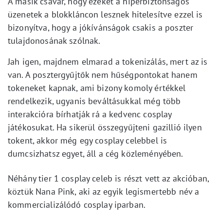
A másik csavar, hogy ezeket a hiperbiztonságos
üzenetek a blokkláncon lesznek hitelesítve ezzel is
bizonyítva, hogy a jókívánságok csakis a poszter
tulajdonosának szólnak.
Jah igen, majdnem elmarad a tokenizálás, mert az is
van. A posztergyűjtők nem hűségpontokat hanem
tokeneket kapnak, ami bizony komoly értékkel
rendelkezik, ugyanis beváltásukkal még több
interakcióra bírhatják rá a kedvenc cosplay
játékosukat. Ha sikerül összegyűjteni gazillió ilyen
tokent, akkor még egy cosplay celebbel is
dumcsizhatsz egyet, áll a cég közleményében.
Néhány tier 1 cosplay celeb is részt vett az akcióban,
köztük Nana Pink, aki az egyik legismertebb név a
kommercializálódó cosplay iparban.