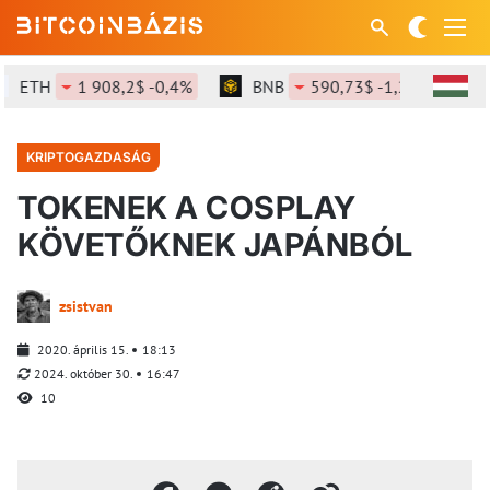
ETH
1 908,2$ -0,4%
BNB
590,73$ -1,28%
S
KRIPTOGAZDASÁG
TOKENEK A COSPLAY
KÖVETŐKNEK JAPÁNBÓL
zsistvan
2020. április 15.
18:13
2024. október 30.
16:47
10