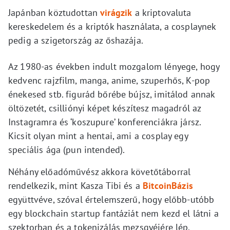
Japánban köztudottan
virágzik
a kriptovaluta
kereskedelem és a kriptók használata, a cosplaynek
pedig a szigetország az őshazája.
Az 1980-as években indult mozgalom lényege, hogy
kedvenc rajzfilm, manga, anime, szuperhős, K-pop
énekesed stb. figurád bőrébe bújsz, imitálod annak
öltözetét, csilliónyi képet készítesz magadról az
Instagramra és ‘koszupure’ konferenciákra jársz.
Kicsit olyan mint a hentai, ami a cosplay egy
speciális ága (pun intended).
Néhány előadóművész akkora követőtáborral
rendelkezik, mint Kasza Tibi és a
BitcoinBázis
együttvéve, szóval értelemszerű, hogy előbb-utóbb
egy blockchain startup fantáziát nem kezd el látni a
szektorban és a tokenizálás mezsgyéjére lép.