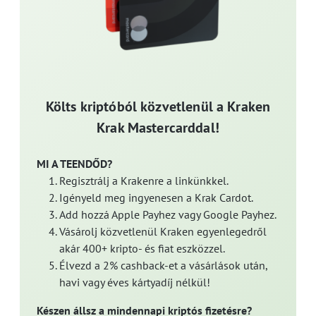
Költs kriptóból közvetlenül a Kraken
Krak Mastercarddal!
MI A TEENDŐD?
Regisztrálj a Krakenre a linkünkkel.
Igényeld meg ingyenesen a Krak Cardot.
Add hozzá Apple Payhez vagy Google Payhez.
Vásárolj közvetlenül Kraken egyenlegedről
akár 400+ kripto- és fiat eszközzel.
Élvezd a 2% cashback-et a vásárlások után,
havi vagy éves kártyadíj nélkül!
Készen állsz a mindennapi kriptós fizetésre?