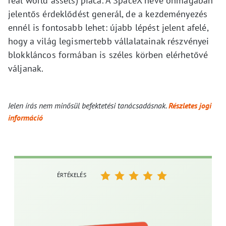
real world assets) piaca. A SpaceX neve önmagában
jelentős érdeklődést generál, de a kezdeményezés
ennél is fontosabb lehet: újabb lépést jelent afelé,
hogy a világ legismertebb vállalatainak részvényei
blokkláncos formában is széles körben elérhetővé
váljanak.
Jelen írás nem minősül befektetési tanácsadásnak.
Részletes jogi
információ
ÉRTÉKELÉS