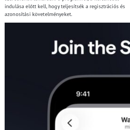
indulása előtt kell, hogy teljesítsék a regisztrációs és
azonosítási követelményeket.