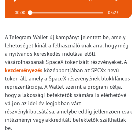
00:00
03:23
A Telegram Wallet új kampányt jelentett be, amely
lehetőséget kínál a felhasználóknak arra, hogy még
a nyilvános kereskedés indulása előtt
vásárolhassanak SpaceX tokenizált részvényeket. A
kezdeményezés
középpontjában az SPCXx nevű
token áll, amely a SpaceX részvényének blokkláncos
reprezentációja. A Wallet szerint a program célja,
hogy a lakossági befektetők számára is elérhetővé
váljon az idei év legjobban várt
részvénykibocsátása, amelybe eddig jellemzően csak
intézményi vagy akkreditált befektetők szállhattak
be.