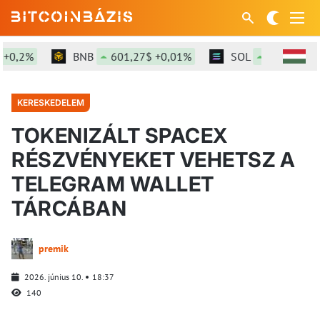
,2%
BNB
601,27$ +0,01%
SOL
76,5$ +0,69%
KERESKEDELEM
TOKENIZÁLT SPACEX
RÉSZVÉNYEKET VEHETSZ A
TELEGRAM WALLET
TÁRCÁBAN
premik
2026. június 10.
18:37
140