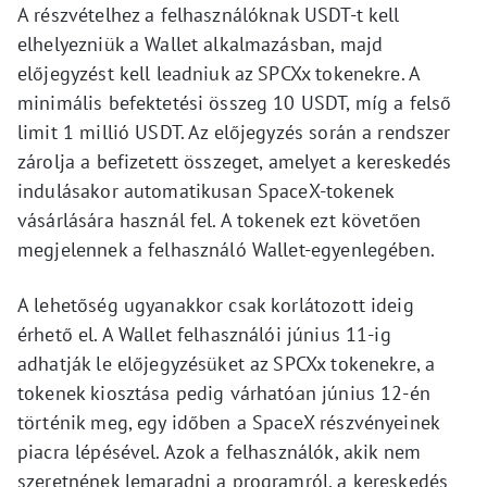
A részvételhez a felhasználóknak USDT-t kell
elhelyezniük a Wallet alkalmazásban, majd
előjegyzést kell leadniuk az SPCXx tokenekre. A
minimális befektetési összeg 10 USDT, míg a felső
limit 1 millió USDT. Az előjegyzés során a rendszer
zárolja a befizetett összeget, amelyet a kereskedés
indulásakor automatikusan SpaceX-tokenek
vásárlására használ fel. A tokenek ezt követően
megjelennek a felhasználó Wallet-egyenlegében.
A lehetőség ugyanakkor csak korlátozott ideig
érhető el. A Wallet felhasználói június 11-ig
adhatják le előjegyzésüket az SPCXx tokenekre, a
tokenek kiosztása pedig várhatóan június 12-én
történik meg, egy időben a SpaceX részvényeinek
piacra lépésével. Azok a felhasználók, akik nem
szeretnének lemaradni a programról, a kereskedés