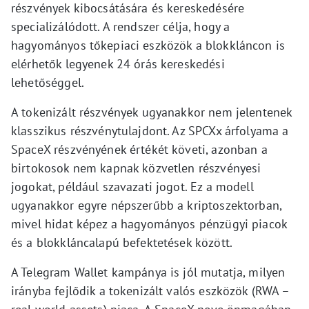
részvények kibocsátására és kereskedésére
specializálódott. A rendszer célja, hogy a
hagyományos tőkepiaci eszközök a blokkláncon is
elérhetők legyenek 24 órás kereskedési
lehetőséggel.
A tokenizált részvények ugyanakkor nem jelentenek
klasszikus részvénytulajdont. Az SPCXx árfolyama a
SpaceX részvényének értékét követi, azonban a
birtokosok nem kapnak közvetlen részvényesi
jogokat, például szavazati jogot. Ez a modell
ugyanakkor egyre népszerűbb a kriptoszektorban,
mivel hidat képez a hagyományos pénzügyi piacok
és a blokkláncalapú befektetések között.
A Telegram Wallet kampánya is jól mutatja, milyen
irányba fejlődik a tokenizált valós eszközök (RWA –