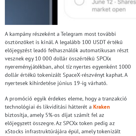
A kampány részeként a Telegram most további
ösztönzőket is kínál. A legalább 100 USDT értékű
előjegyzést leadó felhasználók automatikusan részt
vesznek egy 10 000 dollár összértékű SPCXx
nyereményjátékban, ahol tíz nyertes egyenként 1000
dollár értékű tokenizált SpaceX-részvényt kaphat. A
nyertesek kihirdetése június 19-ig várható.
A promóció egyik érdekes eleme, hogy a tranzakció
technológiai és likviditási hátterét a
Kraken
biztosítja, amely 5%-os díjat számít fel az
előjegyzett összegre. Az SPCXx token pedig az
xStocks infrastruktúrájára épül, amely tokenizált