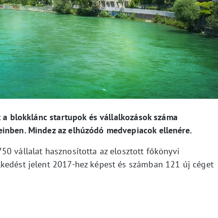
t a blokklánc startupok és vállalkozások száma
einben. Mindez az elhúzódó medvepiacok ellenére.
0 vállalat hasznosította az elosztott főkönyvi
lkedést jelent 2017-hez képest és számban 121 új céget