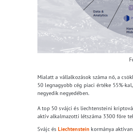
F
Mialatt a vállalkozások száma nő, a csö
50 legnagyobb cég piaci értéke 55%-kal, 
negyedik negyedében.
A top 50 svájci és liechtensteini kriptová
aktív alkalmazotti létszáma 3300 főre t
Svájc és
Liechtenstein
kormánya aktívan