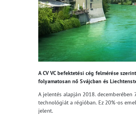
A CV VC befektetési cég felmérése szerin
folyamatosan nő Svájcban és Liechtenst
A jelentés alapján 2018. decemberében 75
technológiát a régióban. Ez 20%-os eme
jelent.