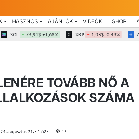
K
HASZNOS
AJÁNLÓK
VIDEÓK
SHOP
SOL
73,91$ +1,68%
XRP
1,03$ -0,49%
ADA
LLENÉRE TOVÁBB NŐ A
LLALKOZÁSOK SZÁMA
24. augusztus 21.
17:27
18