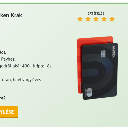
ÉRTÉKELÉS
aken Krak
ot.
 Payhez.
edről akár 400+ kripto- és
 után, havi vagy éves
re?
YLÉSE