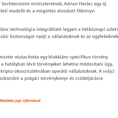
liechtensteini miniszterelnök, Adrian Hasler, egy új
zleti modellt és a mögöttes elosztott főkönyvi
kklánc technológia integrálható legyen a hétköznapi üzleti
zási biztonságot nyújt a vállalatoknak és az ügyfeleikne
szter elutasította egy blokklánc-specifikus törvény
, a hatályban lévő törvényeket lehetne módosítani úgy,
kripto-ökoszisztémában operáló vállalatoknak. A svájci
szközölni a polgári törvénykönyv és csődeljárásra
Részletes jogi információ