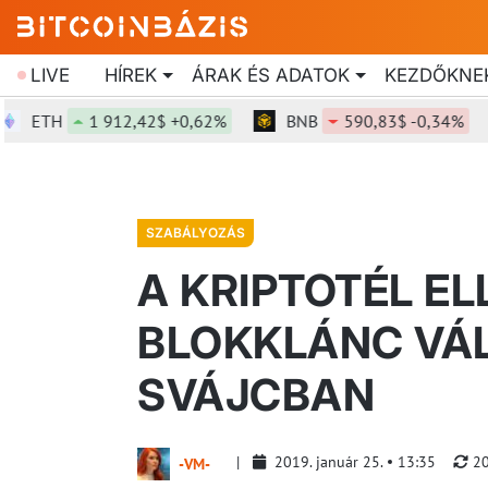
LIVE
HÍREK
ÁRAK ÉS ADATOK
KEZDŐKNE
ETH
1 912,42$ +0,62%
BNB
590,83$ -0,34%
SZABÁLYOZÁS
A KRIPTOTÉL E
BLOKKLÁNC VÁ
SVÁJCBAN
2019. január 25.
13:35
20
-VM-