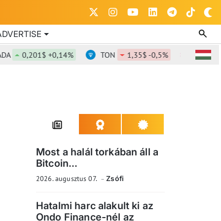
ADVERTISE
0,201$ +0,14%
TON
1,35$ -0,5%
DOT
0,82
Most a halál torkában áll a
Bitcoin...
2026. augusztus 07.
Zsófi
Hatalmi harc alakult ki az
Ondo Finance-nél az