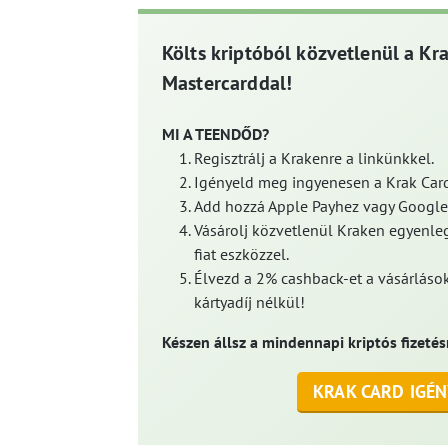
Költs kriptóból közvetlenül a Kr
Mastercarddal!
MI A TEENDŐD?
Regisztrálj a Krakenre a linkünkkel.
Igényeld meg ingyenesen a Krak Card
Add hozzá Apple Payhez vagy Google
Vásárolj közvetlenül Kraken egyenleg
fiat eszközzel.
Élvezd a 2% cashback-et a vásárlások
kártyadíj nélkül!
Készen állsz a mindennapi kriptós fizetés
KRAK CARD IGÉN