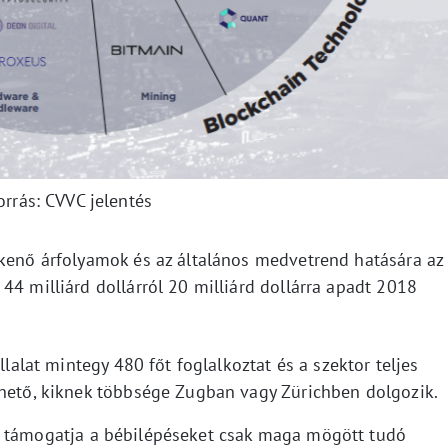
orrás: CVVC jelentés
kkenő árfolyamok és az általános medvetrend hatására az
44 milliárd dollárról 20 milliárd dollárra apadt 2018
llalat mintegy 480 főt foglalkoztat és a szektor teljes
ehető, kiknek többsége Zugban vagy Zürichben dolgozik.
 támogatja a bébilépéseket csak maga mögött tudó