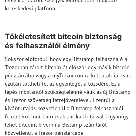
létezik a piacon. Az egyik legrégebben működő
kereskedési platform.
Tökéletesített bitcoin biztonság
és felhasználói élmény
Sokszor előfordul, hogy egy Bitstamp felhasználó a
Trezorban tárolt bitcoinját először egy másik bitcoin
pénztárcába vagy a myTrezor.comra kell utalnia, csak
ezután töltheti fel az egyenlegét a tőzsdére. Ez a
lépés mostantól szükségtelenné válik az új Bitstamp
és Trezor szövetség létrejövetelével. Ezentúl a
kívánt utalás közvetlenül a Bitstamp felhasználói
felületéről indítható csak pár kattintással. Ugyanígy
lehet bitcoint kivenni a Bistamp számláról
közvetlenül a Trezor pénztárcába.