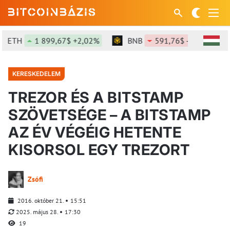
ETH
1 899,67$ +2,02%
BNB
591,76$ -1,09%
KERESKEDELEM
TREZOR ÉS A BITSTAMP
SZÖVETSÉGE – A BITSTAMP
AZ ÉV VÉGÉIG HETENTE
KISORSOL EGY TREZORT
Zsófi
2016. október 21.
15:51
2025. május 28.
17:30
19