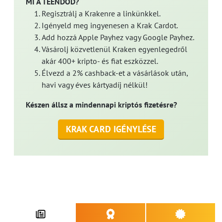
MI A TEENDŐD?
Regisztrálj a Krakenre a linkünkkel.
Igényeld meg ingyenesen a Krak Cardot.
Add hozzá Apple Payhez vagy Google Payhez.
Vásárolj közvetlenül Kraken egyenlegedről
akár 400+ kripto- és fiat eszközzel.
Élvezd a 2% cashback-et a vásárlások után,
havi vagy éves kártyadíj nélkül!
Készen állsz a mindennapi kriptós fizetésre?
KRAK CARD IGÉNYLÉSE