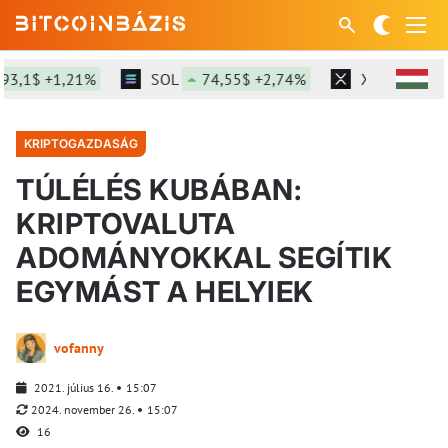
,1$ +1,21%
SOL
74,55$ +2,74%
XRP
1,034$
KRIPTOGAZDASÁG
TÚLÉLÉS KUBÁBAN:
KRIPTOVALUTA
ADOMÁNYOKKAL SEGÍTIK
EGYMÁST A HELYIEK
vofanny
2021. július 16.
15:07
2024. november 26.
15:07
16