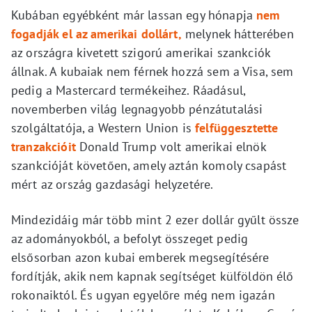
Kubában egyébként már lassan egy hónapja
nem
fogadják el az amerikai dollárt,
melynek hátterében
az országra kivetett szigorú amerikai szankciók
állnak. A kubaiak nem férnek hozzá sem a Visa, sem
pedig a Mastercard termékeihez. Ráadásul,
novemberben világ legnagyobb pénzátutalási
szolgáltatója, a Western Union is
felfüggesztette
tranzakcióit
Donald Trump volt amerikai elnök
szankcióját követően, amely aztán komoly csapást
mért az ország gazdasági helyzetére.
Mindezidáig már több mint 2 ezer dollár gyűlt össze
az adományokból, a befolyt összeget pedig
elsősorban azon kubai emberek megsegítésére
fordítják, akik nem kapnak segítséget külföldön élő
rokonaiktól. És ugyan egyelőre még nem igazán