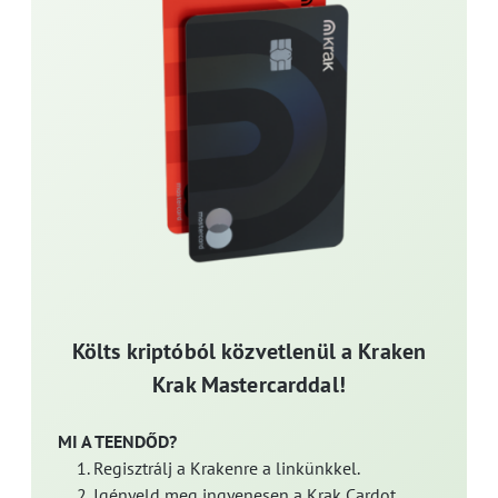
Költs kriptóból közvetlenül a Kraken
Krak Mastercarddal!
MI A TEENDŐD?
Regisztrálj a Krakenre a linkünkkel.
Igényeld meg ingyenesen a Krak Cardot.