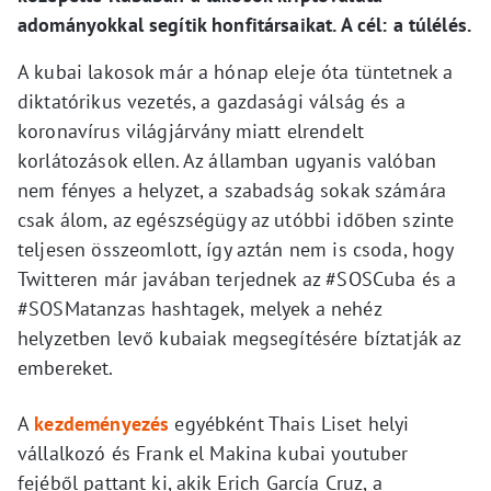
adományokkal segítik honfitársaikat. A cél: a túlélés.
A kubai lakosok már a hónap eleje óta tüntetnek a
diktatórikus vezetés, a gazdasági válság és a
koronavírus világjárvány miatt elrendelt
korlátozások ellen. Az államban ugyanis valóban
nem fényes a helyzet, a szabadság sokak számára
csak álom, az egészségügy az utóbbi időben szinte
teljesen összeomlott, így aztán nem is csoda, hogy
Twitteren már javában terjednek az #SOSCuba és a
#SOSMatanzas hashtagek, melyek a nehéz
helyzetben levő kubaiak megsegítésére bíztatják az
embereket.
A
kezdeményezés
egyébként Thais Liset helyi
vállalkozó és Frank el Makina kubai youtuber
fejéből pattant ki, akik Erich García Cruz, a