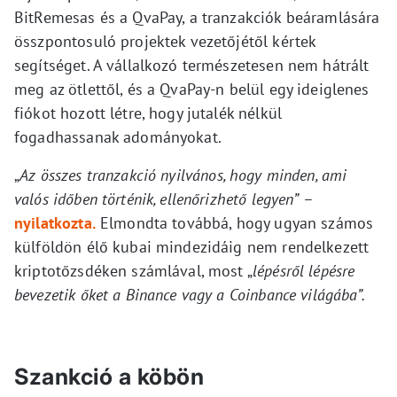
BitRemesas és a QvaPay, a tranzakciók beáramlására
összpontosuló projektek vezetőjétől kértek
segítséget. A vállalkozó természetesen nem hátrált
meg az ötlettől, és a QvaPay-n belül egy ideiglenes
fiókot hozott létre, hogy jutalék nélkül
fogadhassanak adományokat.
„
Az összes tranzakció nyilvános, hogy minden, ami
valós időben történik, ellenőrizhető legyen”
–
nyilatkozta.
Elmondta továbbá, hogy ugyan számos
külföldön élő kubai mindezidáig nem rendelkezett
kriptotőzsdéken számlával, most „
lépésről lépésre
bevezetik őket a Binance vagy a Coinbance világába”.
Szankció a köbön