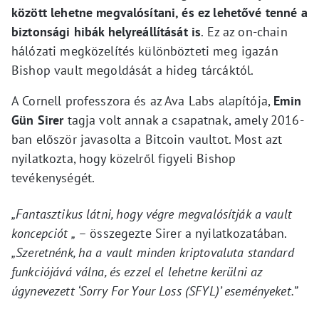
között lehetne megvalósítani, és ez lehetővé tenné a
biztonsági hibák helyreállítását is
. Ez az on-chain
hálózati megközelítés különbözteti meg igazán
Bishop vault megoldását a hideg tárcáktól.
A Cornell professzora és az Ava Labs alapítója,
Emin
Gün Sirer
tagja volt annak a csapatnak, amely 2016-
ban először javasolta a Bitcoin vaultot. Most azt
nyilatkozta, hogy közelről figyeli Bishop
tevékenységét.
„Fantasztikus látni, hogy végre megvalósítják a vault
koncepciót „
– összegezte Sirer a nyilatkozatában.
„Szeretnénk, ha a vault minden kriptovaluta standard
funkciójává válna, és ezzel el lehetne kerülni az
úgynevezett ‘Sorry For Your Loss (SFYL)’ eseményeket.”