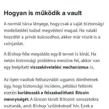
Hogyan is működik a vault
A normál tárca lényege, hogy csak a saját biztonsági
modelleddel tudod megvédeni magad. Ha valaki
hozzáfér a privát kulcsodhoz, akkor már viszik is a
coinjaidat.
A Bishop-féle megoldás egy B tervet is kínál. Ha
netán biztonsági probléma merülne fel, akkor van
egy beépített
visszakövetelési mechanizmus
is.
Az ilyen vaultok felhasználói ugyanis dönthetnek
úgy, hogy biztonsági incidens, például feltörés
esetén
korlátozzák a felszabadítható Bitcoin
mennyiségét
. A láncon tárolt Bitcoint sorozatokra
osztanák, amit Bishop ‘
szilánkoknak
‘ hív. Ezek a