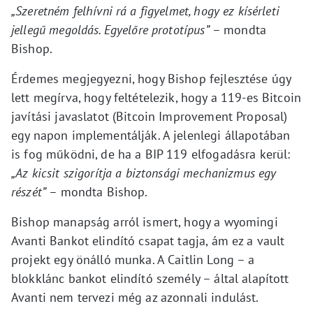
„Szeretném felhívni rá a figyelmet, hogy ez kísérleti
jellegű megoldás. Egyelőre prototípus”
– mondta
Bishop.
Érdemes megjegyezni, hogy Bishop fejlesztése úgy
lett megírva, hogy feltételezik, hogy a 119-es Bitcoin
javítási javaslatot (Bitcoin Improvement Proposal)
egy napon implementálják. A jelenlegi állapotában
is fog működni, de ha a BIP 119 elfogadásra kerül:
„Az kicsit szigorítja a biztonsági mechanizmus egy
részét”
– mondta Bishop.
Bishop manapság arról ismert, hogy a wyomingi
Avanti Bankot elindító csapat tagja, ám ez a vault
projekt egy önálló munka. A Caitlin Long – a
blokklánc bankot elindító személy – által alapított
Avanti nem tervezi még az azonnali indulást.