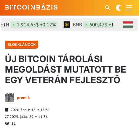
H
1 914,65$ +0,12%
BNB
600,47$ +1,55%
S
BLOKKLÁNCOK
ÚJ BITCOIN TÁROLÁSI
MEGOLDÁST MUTATOTT BE
EGY VETERÁN FEJLESZTŐ
premik
2020. április 15.
15:31
2025. július 29.
11:36
11