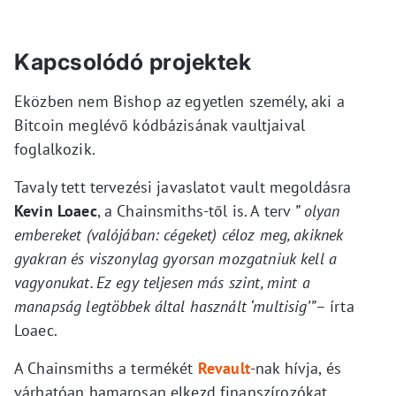
Kapcsolódó projektek
Eközben nem Bishop az egyetlen személy, aki a
Bitcoin meglévő kódbázisának vaultjaival
foglalkozik.
Tavaly tett tervezési javaslatot vault megoldásra
Kevin Loaec
, a Chainsmiths-től is. A terv
” olyan
embereket (valójában: cégeket) céloz meg, akiknek
gyakran és viszonylag gyorsan mozgatniuk kell a
vagyonukat. Ez egy teljesen más szint, mint a
manapság legtöbbek által használt ‘multisig’”
– írta
Loaec.
A Chainsmiths a termékét
Revault
-nak hívja, és
várhatóan hamarosan elkezd finanszírozókat