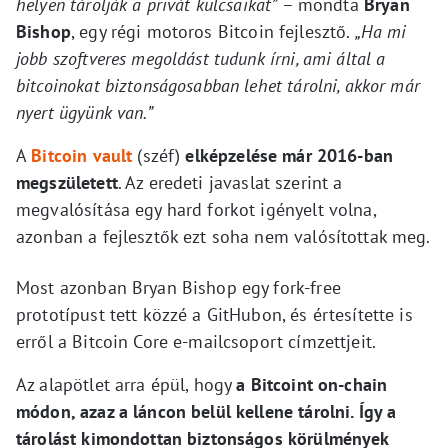
helyen tárolják a privát kulcsaikat”
– mondta
Bryan
Bishop
, egy régi motoros Bitcoin fejlesztő.
„Ha mi
jobb szoftveres megoldást tudunk írni, ami által a
bitcoinokat biztonságosabban lehet tárolni, akkor már
nyert ügyünk van.”
A
Bitcoin vault
(széf)
elképzelése már 2016-ban
megszületett
. Az eredeti javaslat szerint a
megvalósítása egy hard forkot igényelt volna,
azonban a fejlesztők ezt soha nem valósítottak meg.
Most azonban Bryan Bishop egy fork-free
prototípust tett közzé a GitHubon, és értesítette is
erről a Bitcoin Core e-mailcsoport címzettjeit.
Az alapötlet arra épül, hogy
a Bitcoint on-chain
módon, azaz a láncon belül kellene tárolni. Így a
tárolást kimondottan biztonságos körülmények