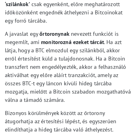
‘szilánkok’
csak egyenként, előre meghatározott
időközönként engednék áthelyezni a Bitcoinokat
egy forró tárcába.
A javaslat egy
őrtoronynak
nevezett funkciót is
megemlít, ami
monitorozná ezeket tárcát
. Ha azt
látja, hogy a BTC elmozdul egy szilánkból, akkor
erről értesítést küld a tulajdonosnak. Ha a Bitcoin
transzfert nem engedélyezték, akkor a felhasználó
aktiválhat egy előre aláírt tranzakciót, amely az
összes BTC-t egy láncon kívüli hideg tárcába
mozgatja, mielőtt a Bitcoin szabadon mozgathatóvá
válna a támadó számára.
Bizonyos körülmények között az őrtorony
átugorhatja az értesítési lépést, és egyszerűen
elindíthatja a hideg tárcába való áthelyezést.