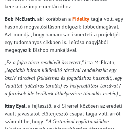
keresni az implementációhoz.
Bob McElrath
, aki korábban a
Fidelity
tagja volt, egy
hasonló megvalósításon dolgozik többedmagával.
Azt mondja, hogy hamarosan ismerteti a projektjét
egy tudományos cikkben is. Leírása nagyjából
megegyezik Bishop munkájával.
„Ez a fajta tárca rendkívül összetett,”
írta McElrath,
„legalább három különálló tárcával rendelkezik: egy
‘aktív’ tárcával (küldéshez és fogadáshoz használt), egy
‘vaulttal’ (időzáras tárolás) és ‘helyreállítási’ tárcával (
a források ide kerülnek áthelyezésre támadás esetén) „.
Ittay Eyal
, a fejlesztő, aki Sirerrel közösen az eredeti
vault-javaslatot előterjesztő csapat tagja volt, arról
számolt be, hogy:
” A Certorával együttműködve