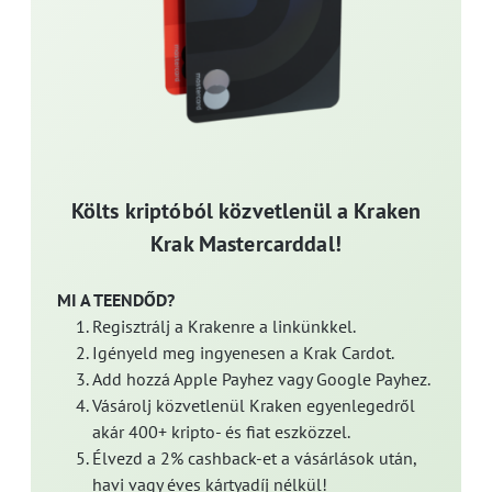
Költs kriptóból közvetlenül a Kraken
Krak Mastercarddal!
MI A TEENDŐD?
Regisztrálj a Krakenre a linkünkkel.
Igényeld meg ingyenesen a Krak Cardot.
Add hozzá Apple Payhez vagy Google Payhez.
Vásárolj közvetlenül Kraken egyenlegedről
akár 400+ kripto- és fiat eszközzel.
Élvezd a 2% cashback-et a vásárlások után,
havi vagy éves kártyadíj nélkül!