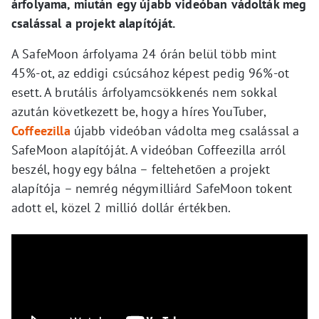
árfolyama, miután egy újabb videóban vádolták meg
csalással a projekt alapítóját.
A SafeMoon árfolyama 24 órán belül több mint
45%-ot, az eddigi csúcsához képest pedig 96%-ot
esett. A brutális árfolyamcsökkenés nem sokkal
azután következett be, hogy a híres YouTuber,
Coffeezilla
újabb videóban vádolta meg csalással a
SafeMoon alapítóját. A videóban Coffeezilla arról
beszél, hogy egy bálna – feltehetően a projekt
alapítója – nemrég négymilliárd SafeMoon tokent
adott el, közel 2 millió dollár értékben.