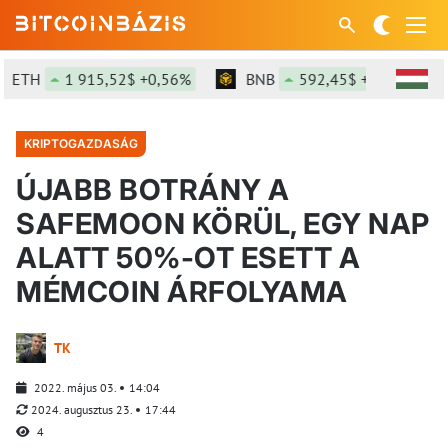
ETH
1 915,52$ +0,56%
BNB
592,45$ +0,12%
KRIPTOGAZDASÁG
ÚJABB BOTRÁNY A
SAFEMOON KÖRÜL, EGY NAP
ALATT 50%-OT ESETT A
MÉMCOIN ÁRFOLYAMA
TK
2022. május 03.
14:04
2024. augusztus 23.
17:44
4