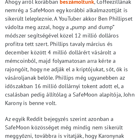
Ahogy arról korábban
beszámoltunk
, Coffeezillának
nemrég a SafeMoon egy korábbi alkalmazottját is
sikerült lelepleznie. A YouTuber akkor Ben Phillipset
vádolta meg azzal, hogy a „pump and dump”
módszer segítségével közel 12 millió dolláros
profitra tett szert. Phillips tavaly március és
december között 4 millió dollárért vásárolt a
mémcoinból, majd folyamatosan arra kérte a
rajongóit, hogy ne adják el a kriptójukat, sőt, ők is
vásároljanak belőle. Phillips még ugyanebben az
időszakban 16 millió dollárnyi tokent adott el, a
csalásban pedig állítólag a SafeMoon alapítója, John
Karony is benne volt.
Az egyik Reddit bejegyzés szerint azonban a
SafeMoon közösséget még mindig nem sikerült
meggyőzni, továbbra is vitatják, hogy Karonynak