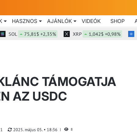
K
HASZNOS
AJÁNLÓK
VIDEÓK
SHOP
SOL
75,81$ +2,35%
XRP
1,042$ +0,98%
ADA
KKLÁNC TÁMOGATJA
N AZ USDC
01
2025. május 05.
18:36
8