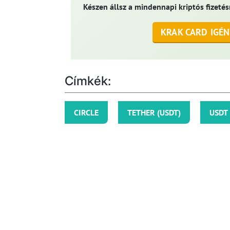
Készen állsz a mindennapi kriptós fizetés
KRAK CARD IGÉN
Címkék:
CIRCLE
TETHER (USDT)
USDT