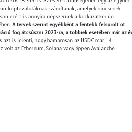
 az USDC esetén is. Az esetek többségében egy az egyben
lyan kriptovalutáknak számítanak, amelyek nincsenek
tosan ezért is annyira népszerűek a kockázatkerülő
ében.
A tervek szerint egyébként a fentebb felsorolt öt
ráció fog átcsúszni 2023-ra, a többiek esetében már az é
s azt is jelenti, hogy hamarosan az USDC már 14
 az volt az Ethereum, Solana vagy éppen Avalanche