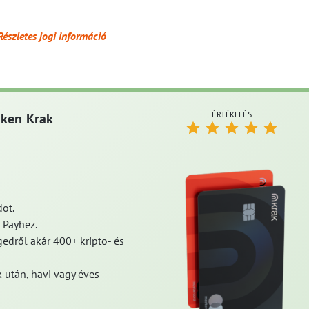
Részletes jogi információ
ÉRTÉKELÉS
aken Krak
ot.
 Payhez.
edről akár 400+ kripto- és
 után, havi vagy éves