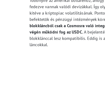
Többnyire az amerikai dolláréhoz, ahogy
fedezve vannak valódi devizákkal. Így o
kitéve a kriptopiac volatilitásának. Pon
befektetők és pénzügyi intézmények kör
blokkláncból csak a Cosmosra való integ
végén működni fog az USDC.
A bejelenté
blokklánccal lesz kompatibilis. Eddig is
láncokkal.