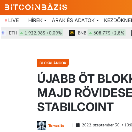
LIVE
HÍREK
ÁRAK ÉS ADATOK
KEZDŐKNE
ETH
1 922,98$ +0,09%
BNB
608,77$ +2,8%
BLOKKLÁNCOK
ÚJABB ÖT BLO
MAJD RÖVIDESE
STABILCOINT
2022. szeptember 30.
10:
Tomasito