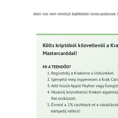
Jelen írás nem minősül befektetési tanácsadásnak.
Költs kriptóból közvetlenül a Kr
Mastercarddal!
MI A TEENDŐD?
Regisztrálj a Krakenre a linkünkkel.
Igényeld meg ingyenesen a Krak Card
Add hozzá Apple Payhez vagy Google
Vásárolj közvetlenül Kraken egyenleg
fiat eszközzel.
Élvezd a 2% cashback-et a vásárlások
kártyadíj nélkül!