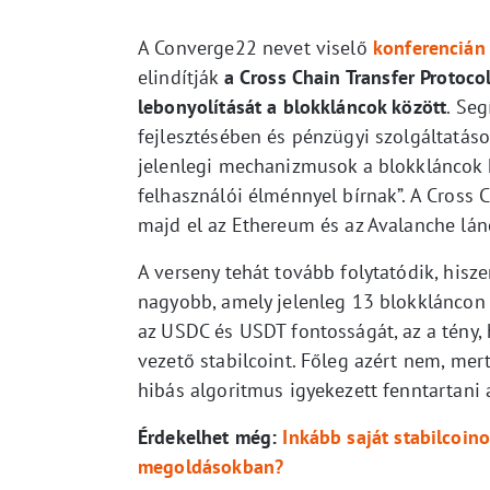
A Converge22 nevet viselő
konferencián
elindítják
a Cross Chain Transfer Protoco
lebonyolítását a blokkláncok között
. Seg
fejlesztésében és pénzügyi szolgáltatások
jelenlegi mechanizmusok a blokkláncok 
felhasználói élménnyel bírnak”. A Cross C
majd el az Ethereum és az Avalanche lán
A verseny tehát tovább folytatódik, hisze
nagyobb, amely jelenleg 13 blokkláncon é
az USDC és USDT fontosságát, az a tény,
vezető stabilcoint. Főleg azért nem, me
hibás algoritmus igyekezett fenntartani 
Érdekelhet még:
Inkább saját stabilcoi
megoldásokban?