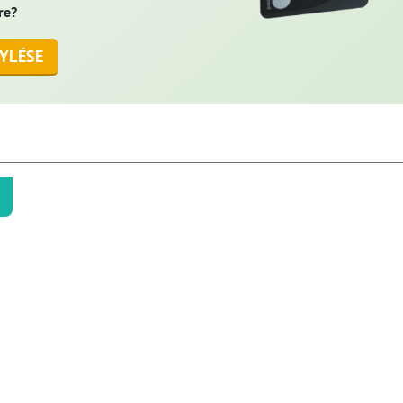
re?
YLÉSE