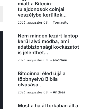
miatt a Bitcoin-
tulajdonosok coinjai
veszélybe kerültek...
2026. augusztus 08.
Tomasito
Nem minden lezárt laptop
kerül alvó módba, ami
adatbiztonsági kockázatot
is jelenthet...
2026. augusztus 08.
anorbee
Bitcoinnal éled újjá a
többnyelvű Biblia
olvasása...
2026. augusztus 08.
Andrea
Most a halál torkában áll a