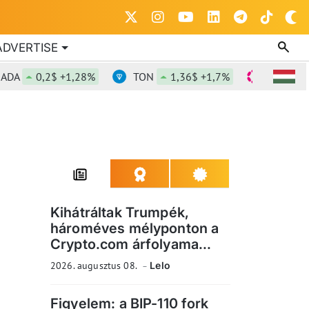
ADVERTISE
0,2$ +1,28%
TON
1,36$ +1,7%
DOT
0,817
Kihátráltak Trumpék,
hároméves mélyponton a
Crypto.com árfolyama...
2026. augusztus 08.
Lelo
Figyelem: a BIP-110 fork