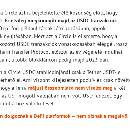
a Circle azt is bejelentette élő közönség előtt, hogy
lt. Ez elvileg megkönnyíti majd az USDC tranzakciók
íteni fog például tárcák létrehozásában, appok
 nyújtásában. Mert azt a Circle is elismerte, hogy a
közötti USDC tranzakciók vonatkozásában eléggé „rossz
hain Transfer Protocol először az év végefelé indulhat
cain, a többi blokkláncon pedig majd 2023-ban.
n a Circle USDC stabilcoinjánál csak a Tether USDT-je
rhető el. Ami viszont kifejezetten pozitív és csak növelt
 hogy a Terra
májusi összeomlása nem viselte meg
a két
rt az UST mögött valójában nem volt USD fedezet. Egy
a dollárhoz való kötését.
non dolgoznak a DeFi platformok – nem bíznak a meglévő